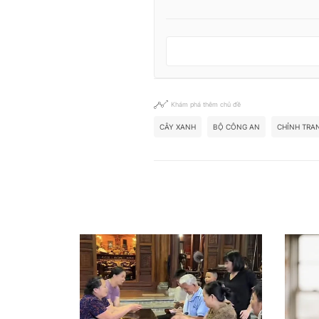
Khám phá thêm chủ đề
CÂY XANH
BỘ CÔNG AN
CHỈNH TRAN