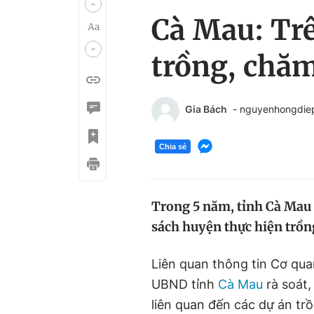
Cà Mau: Trê
trồng, chăm
Gia Bách
- nguyenhongdi
Chia sẻ
Trong 5 năm, tỉnh Cà Mau 
sách huyện thực hiện trồn
Liên quan thông tin Cơ qua
UBND tỉnh
Cà Mau
rà soát,
liên quan đến các dự án t