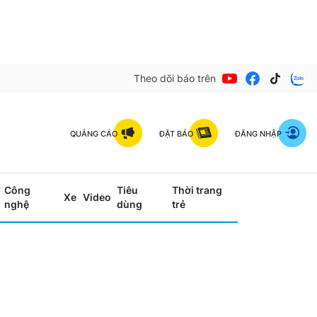
Theo dõi báo trên
QUẢNG CÁO
ĐẶT BÁO
ĐĂNG NHẬP
Công
Tiêu
Thời trang
Xe
Video
nghệ
dùng
trẻ