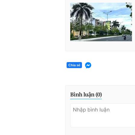
Chia sẻ
Bình luận (
0
)