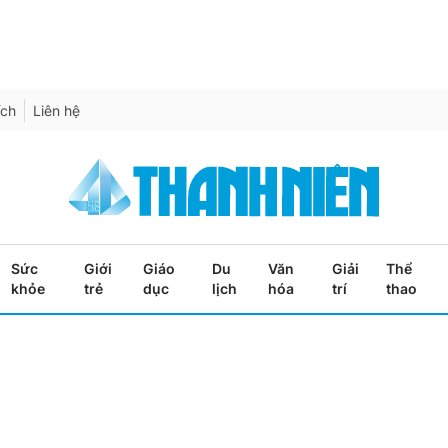
ích
Liên hệ
Sức
Giới
Giáo
Du
Văn
Giải
Thể
khỏe
trẻ
dục
lịch
hóa
trí
thao