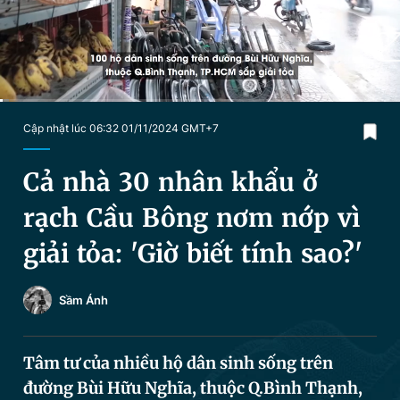
Chuyên mục khác
Tin đã xem
Chào ngày mới
Tin 24h
Đăng xuất
Tin thị trường
Tin 360
Current
0:04
/
Duration
6:31
Cập nhật lúc 06:32 01/11/2024 GMT+7
Time
Video
Magazine
Cả nhà 30 nhân khẩu ở
rạch Cầu Bông nơm nớp vì
Sản phẩm khác
giải tỏa: 'Giờ biết tính sao?'
Tiện ích
Bạn cần biết
Sầm Ánh
Thông tin tòa soạn
Liên hệ quảng cáo
Tâm tư của nhiều hộ dân sinh sống trên
đường Bùi Hữu Nghĩa, thuộc Q.Bình Thạnh,