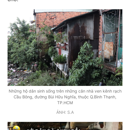
Giấy phép xuất bản số 110/GP - BTTTT cấp ngày 24.3.2020
© 2003-2026 Bản quyền thuộc về Báo Thanh Niên. Cấm sao
chép dưới mọi hình thức nếu không có sự chấp thuận bằng văn
bản. Phát triển bởi ePi Technologies, JSC.
Những hộ dân sinh sống trên những căn nhà ven kênh rạch
Cầu Bông, đường Bùi Hữu Nghĩa, thuộc Q.Bình Thạnh,
TP.HCM
ẢNH: S.A