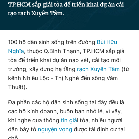
TP.HCM sắp giải tỏa để triển khai dự án cải
tạo rạch Xuyên Tâm.
Đọc Thanh Niên trên điện thoại
100 hộ dân sinh sống trên đường
Bùi Hữu
Nghĩa
, thuộc Q.Bình Thạnh, TP.HCM sắp giải
Theo dõi báo trên
tỏa để triển khai dự án nạo vét, cải tạo môi
trường, xây dựng hạ tầng
rạch Xuyên Tâm
(từ
kênh Nhiêu Lộc - Thị Nghè đến sông Vàm
Hotline
Liên hệ quảng cáo
0906 645 777
0908 780 404
Thuật).
Đặt báo
Quảng cáo
RSS
Tòa soạn
Chính sách bảo
Đa phần các hộ dân sinh sống tại đây đều là
các hộ kinh doanh, buôn bán nhỏ lẻ, vì vậy,
Tổng biên tập: Nguyễn Ngọc Toàn
Phó tổng biên tập thường trực: Hải Thành
khi nghe qua thông
tin giả
i tỏa, nhiều người
Phó tổng biên tập: Lâm Hiếu Dũng
dân bày tỏ
nguyện vọng
được tái định cư tại
Phó tổng biên tập: Trần Việt Hưng
Tổng thư ký tòa soạn: Đức Trung
chỗ.