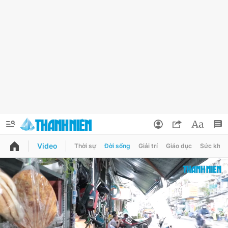
Video
Thời sự
Đời sống
Giải trí
Giáo dục
Sức khỏe
QUẢNG CÁO
ĐẶT BÁO
Thông tin tài khoản
Đổi mật khẩu
Chuyên mục
Tin đã lưu