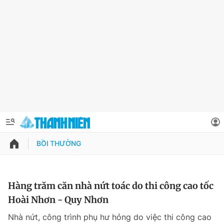
BỒI THƯỜNG
QUẢNG CÁO
ĐẶT BÁO
Thông tin tài khoản
Hàng trăm căn nhà nứt toác do thi công cao tốc
Hoài Nhơn - Quy Nhơn
Đổi mật khẩu
Chuyên mục
Nhà nứt, công trình phụ hư hỏng do việc thi công cao
Tin đã lưu