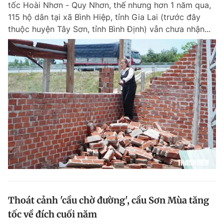
tốc Hoài Nhơn - Quy Nhơn, thế nhưng hơn 1 năm qua,
Chuyên mục khác
115 hộ dân tại xã Bình Hiệp, tỉnh Gia Lai (trước đây
Tin đã xem
thuộc huyện Tây Sơn, tỉnh Bình Định) vẫn chưa nhận...
Chào ngày mới
Tin 24h
Đăng xuất
Tin thị trường
Tin 360
Video
Magazine
Sản phẩm khác
Tiện ích
Bạn cần biết
Thông tin tòa soạn
Liên hệ quảng cáo
Thoát cảnh 'cầu chờ đường', cầu Sơn Mùa tăng
tốc về đích cuối năm