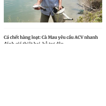
Cá chết hàng loạt: Cà Mau yêu cầu ACV nhanh
đánh giá thiệt hại, hỗ trợ dân
Liên quan vụ cá chết do thi công dự án mở rộng Cảng
hàng không Cà Mau, UBND tỉnh Cà Mau yêu cầu ACV
khẩn trương đánh giá mức độ ảnh hưởng, hỗ trợ người
dân và sớm khôi phục sản xuất.