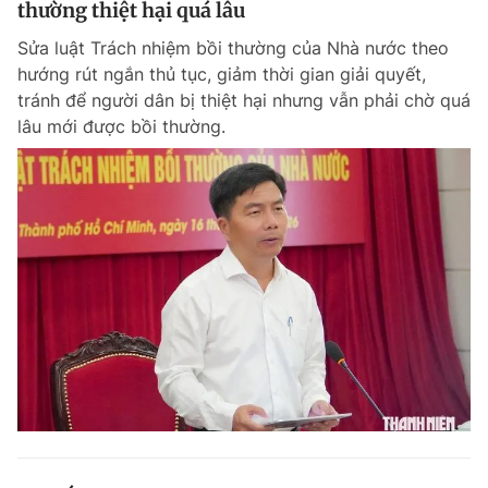
thường thiệt hại quá lâu
Giấy phép xuất bản số 110/GP - BTTTT cấp ngày 24.3.2020
© 2003-2026 Bản quyền thuộc về Báo Thanh Niên. Cấm sao chép
Sửa luật Trách nhiệm bồi thường của Nhà nước theo
dưới mọi hình thức nếu không có sự chấp thuận bằng văn bản.
hướng rút ngắn thủ tục, giảm thời gian giải quyết,
Phát triển bởi ePi Technologies, JSC.
tránh để người dân bị thiệt hại nhưng vẫn phải chờ quá
lâu mới được bồi thường.