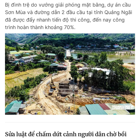
Bị đình trệ do vướng giải phóng mặt bằng, dự án cầu
Sơn Mùa và đường dẫn 2 đầu cầu tại tỉnh Quảng Ngãi
đã được đẩy nhanh tiến độ thi công, đến nay công
Đọc Thanh Niên trên điện thoại
trình hoàn thành khoảng 70%.
Theo dõi báo trên
Hotline
Liên hệ quảng cáo
0906 645 777
0908 780 404
Đặt báo
Quảng cáo
RSS
Tòa soạn
Chính sách bảo m
Tổng biên tập: Nguyễn Ngọc Toàn
Phó tổng biên tập thường trực: Hải Thành
Phó tổng biên tập: Lâm Hiếu Dũng
Phó tổng biên tập: Trần Việt Hưng
Sửa luật để chấm dứt cảnh người dân chờ bồi
Tổng thư ký tòa soạn: Đức Trung