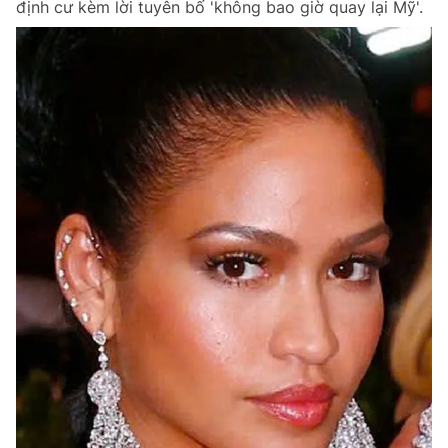
định cư kèm lời tuyên bố 'không bao giờ quay lại Mỹ'.