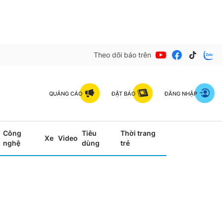
Theo dõi báo trên
QUẢNG CÁO
ĐẶT BÁO
ĐĂNG NHẬP
Công
Tiêu
Thời trang
Xe
Video
nghệ
dùng
trẻ