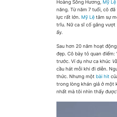
Hoàng Sông Hương,
Mỹ Lệ
năng. Từ năm 7 tuổi, cô đã 
lực rất lớn.
Mỹ Lệ
tâm sự mỗ
trĩu. Nữ ca sĩ cố gắng vượt
ấy.
Sau hơn 20 năm hoạt độn
đẹp. Cô bày tỏ quan điểm: 
trước. Ví dụ như ca khúc
Vầ
cầu hát mỗi khi đi diễn. Ng
thức. Nhưng một
bài hit
của
trong lòng khán giả ở một k
nhất mà tôi nhìn thấy được”