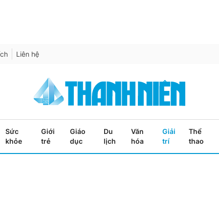
ích
Liên hệ
Sức
Giới
Giáo
Du
Văn
Giải
Thể
khỏe
trẻ
dục
lịch
hóa
trí
thao