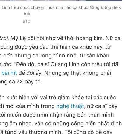
ang Linh trêu chọc chuyện mua nhà nhờ ca khúc
Vầng trăng đêm
trôi
BTC
rôi
, Mỹ Lệ bồi hồi nhớ về thời hoàng kim. Nữ ca
âu cũng được yêu cầu thể hiện ca khúc này, từ
o đến những chương trình nhỏ, từ sân khấu
ước. “Đến độ, ca sĩ Quang Linh còn trêu tôi đã
u
bài hit
để đời ấy. Nhưng sự thật không phải
ọng ca 7X bày tỏ.
n xuất hiện với vai trò giám khảo tại các cuộc
 đi mới của mình trong
nghệ thuật
, nữ ca sĩ bày
ê, tôi muốn được nhìn nhận rằng bản thân mình
rong âm nhạc, vẫn có những cống hiến nhất định
ã từng yêu thương mình. Tôi cũng có bề dày