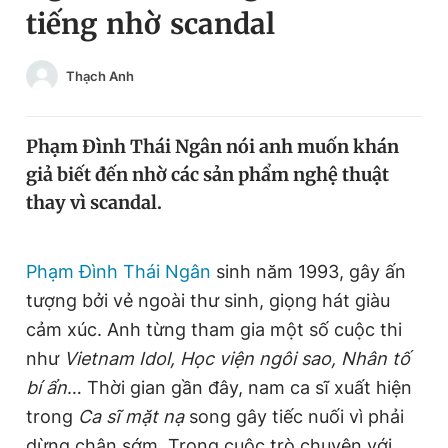
tiếng nhờ scandal
Chuyên mục khác
Tin đã xem
Chào ngày mới
Tin 24h
Thạch Anh
Đăng xuất
Tin thị trường
Tin 360
Phạm Đình Thái Ngân nói anh muốn khán
giả biết đến nhờ các sản phẩm nghệ thuật
Video
Magazine
thay vì scandal.
Sản phẩm khác
Phạm Đình Thái Ngân
sinh năm 1993, gây ấn
tượng bởi vẻ ngoài thư sinh, giọng hát giàu
Tiện ích
Bạn cần biết
cảm xúc. Anh từng tham gia một số cuộc thi
như
Vietnam Idol, Học viện ngôi sao, Nhân tố
Thông tin tòa soạn
Liên hệ quảng cáo
bí ẩn
… Thời gian gần đây, nam ca sĩ xuất hiện
trong
Ca sĩ mặt nạ
song gây tiếc nuối vì phải
dừng chân sớm. Trong cuộc trò chuyện với