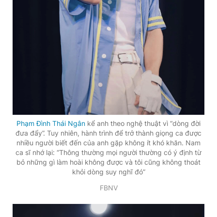
Giấy phép xuất bản số 110/GP - BTTTT cấp ngày 24.3.2020
© 2003-2026 Bản quyền thuộc về Báo Thanh Niên. Cấm sao
chép dưới mọi hình thức nếu không có sự chấp thuận bằng văn
bản. Phát triển bởi ePi Technologies, JSC.
Phạm Đình Thái Ngân
kể anh theo nghệ thuật vì “dòng đời
đưa đẩy”. Tuy nhiên, hành trình để trở thành giọng ca được
nhiều người biết đến của anh gặp không ít khó khăn. Nam
ca sĩ nhớ lại: “Thông thường mọi người thường có ý định từ
bỏ những gì làm hoài không được và tôi cũng không thoát
khỏi dòng suy nghĩ đó”
FBNV