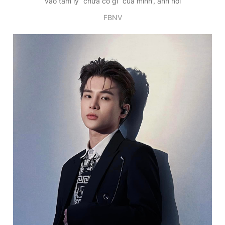
vào tâm lý “chưa có gì” của mình”, anh nói
FBNV