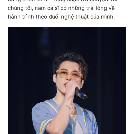
chúng tôi, nam ca sĩ có những trải lòng về
hành trình theo đuổi nghệ thuật của mình.
Đọc Thanh Niên trên điện thoại
Theo dõi báo trên
Hotline
Liên hệ quảng cáo
0906 645 777
0908 780 404
Đặt báo
Quảng cáo
RSS
Tòa soạn
Chính sách bảo
Tổng biên tập: Nguyễn Ngọc Toàn
Phó tổng biên tập thường trực: Hải Thành
Phó tổng biên tập: Lâm Hiếu Dũng
Phó tổng biên tập: Trần Việt Hưng
Tổng thư ký tòa soạn: Đức Trung