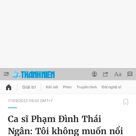
Giải trí
Kết nối
Phim
Truyền hình
Đời nghệ sĩ
QUẢNG CÁO
ĐẶT BÁO
17/09/2023 09:30 GMT+7
Thông tin tài khoản
Ca sĩ Phạm Đình Thái
Đổi mật khẩu
Chuyên mục
Ngân: Tôi không muốn nổi
Tin đã lưu