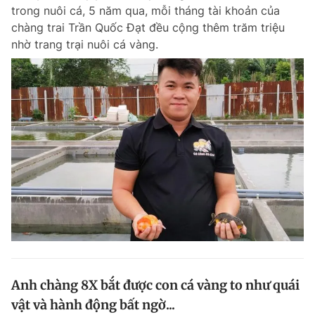
trong nuôi cá, 5 năm qua, mỗi tháng tài khoản của
chàng trai Trần Quốc Đạt đều cộng thêm trăm triệu
nhờ trang trại nuôi cá vàng.
Đọc Thanh Niên trên điện thoại
Theo dõi báo trên
Hotline
Liên hệ quảng cáo
0906 645 777
0908 780 404
Đặt báo
Quảng cáo
RSS
Tòa soạn
Chính sách bảo m
Tổng biên tập: Nguyễn Ngọc Toàn
Phó tổng biên tập thường trực: Hải Thành
Phó tổng biên tập: Lâm Hiếu Dũng
Anh chàng 8X bắt được con cá vàng to như quái
Phó tổng biên tập: Trần Việt Hưng
vật và hành động bất ngờ...
Tổng thư ký tòa soạn: Đức Trung