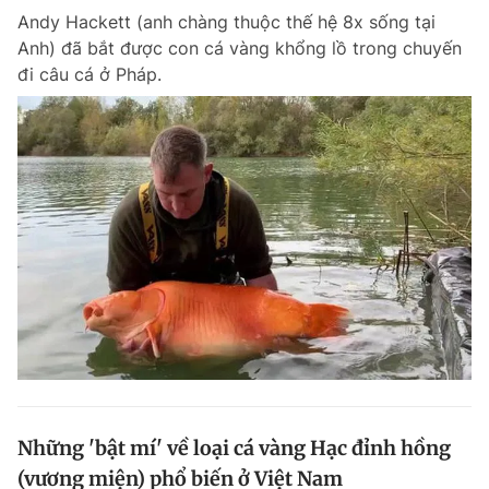
Andy Hackett (anh chàng thuộc thế hệ 8x sống tại
Giấy phép xuất bản số 110/GP - BTTTT cấp ngày 24.3.2020
© 2003-2026 Bản quyền thuộc về Báo Thanh Niên. Cấm sao chép
Anh) đã bắt được con cá vàng khổng lồ trong chuyến
dưới mọi hình thức nếu không có sự chấp thuận bằng văn bản.
đi câu cá ở Pháp.
Phát triển bởi ePi Technologies, JSC.
Những 'bật mí' về loại cá vàng Hạc đỉnh hồng
(vương miện) phổ biến ở Việt Nam