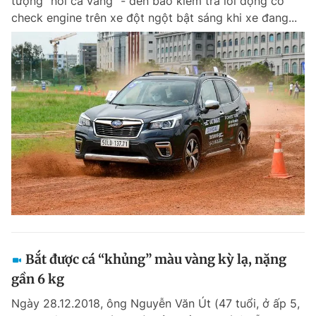
tượng “nổi cá vàng” - đèn báo kiểm tra lỗi động cơ
check engine trên xe đột ngột bật sáng khi xe đang...
Bắt được cá “khủng” màu vàng kỳ lạ, nặng
gần 6 kg
Ngày 28.12.2018, ông Nguyễn Văn Út (47 tuổi, ở ấp 5,