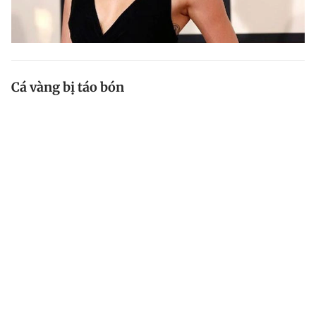
Cá vàng bị táo bón
Một người đàn ông ở North Walsham (Anh) đã bỏ ra
300 bảng (gần 10 triệu đồng) để chữa trị con cá vàng
bị... táo bón (ảnh), theo Mirror .