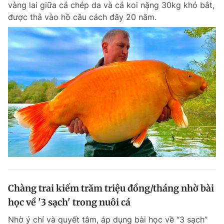
vàng lai giữa cá chép da và cá koi nặng 30kg khó bắt,
Chuyên mục khác
được thả vào hồ câu cách đây 20 năm.
Tin đã xem
Chào ngày mới
Tin 24h
Đăng xuất
Tin thị trường
Tin 360
Video
Magazine
Sản phẩm khác
Tiện ích
Bạn cần biết
Thông tin tòa soạn
Liên hệ quảng cáo
Chàng trai kiếm trăm triệu đồng/tháng nhờ bài
học về '3 sạch' trong nuôi cá
Nhờ ý chí và quyết tâm, áp dụng bài học về “3 sạch”