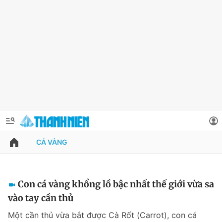
CÁ VÀNG
QUẢNG CÁO
ĐẶT BÁO
Thông tin tài khoản
Con cá vàng khổng lồ bậc nhất thế giới vừa sa
vào tay cần thủ
Đổi mật khẩu
Chuyên mục
Một cần thủ vừa bắt được Cà Rốt (Carrot), con cá
Tin đã lưu