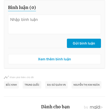
Bình luận (
0
)
Gửi bình luận
Xem thêm bình luận
Khám phá thêm chủ đề
BẮC KINH
TRUNG QUỐC
ĐẠI SỨ QUÁN VN
NGUYỄN THỊ KIM NGÂN