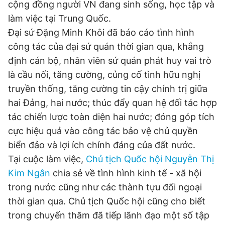
cộng đồng người VN đang sinh sống, học tập và
làm việc tại Trung Quốc.
Đại sứ Đặng Minh Khôi đã báo cáo tình hình
Đọc Thanh Niên trên điện thoại
công tác của đại sứ quán thời gian qua, khẳng
định cán bộ, nhân viên sứ quán phát huy vai trò
là cầu nối, tăng cường, củng cố tình hữu nghị
truyền thống, tăng cường tin cậy chính trị giữa
Theo dõi báo trên
hai Đảng, hai nước; thúc đẩy quan hệ đối tác hợp
tác chiến lược toàn diện hai nước; đóng góp tích
Hotline
Liên hệ quảng cáo
cực hiệu quả vào công tác bảo vệ chủ quyền
0906 645 777
0908 780 404
biển đảo và lợi ích chính đáng của đất nước.
Tại cuộc làm việc,
Chủ tịch Quốc hội Nguyễn Thị
Đặt báo
Quảng cáo
RSS
Tòa soạn
Chính sách bảo
Kim Ngân
chia sẻ về tình hình kinh tế - xã hội
Tổng biên tập: Nguyễn Ngọc Toàn
trong nước cũng như các thành tựu đối ngoại
Phó tổng biên tập thường trực: Hải Thành
Phó tổng biên tập: Lâm Hiếu Dũng
thời gian qua. Chủ tịch Quốc hội cũng cho biết
Phó tổng biên tập: Trần Việt Hưng
trong chuyến thăm đã tiếp lãnh đạo một số tập
Tổng thư ký tòa soạn: Đức Trung