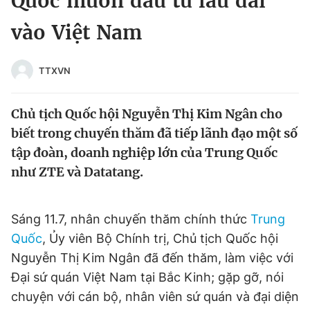
Quốc muốn đầu tư lâu dài
Chuyên mục khác
vào Việt Nam
Tin đã xem
Chào ngày mới
Tin 24h
Đăng xuất
TTXVN
Tin thị trường
Tin 360
Chủ tịch Quốc hội Nguyễn Thị Kim Ngân cho
Video
Magazine
biết trong chuyến thăm đã tiếp lãnh đạo một số
tập đoàn, doanh nghiệp lớn của Trung Quốc
như ZTE và Datatang.
Sản phẩm khác
Tiện ích
Bạn cần biết
Sáng 11.7, nhân chuyến thăm chính thức
Trung
Quốc
, Ủy viên Bộ Chính trị, Chủ tịch Quốc hội
Thông tin tòa soạn
Liên hệ quảng cáo
Nguyễn Thị Kim Ngân đã đến thăm, làm việc với
Đại sứ quán Việt Nam tại Bắc Kinh; gặp gỡ, nói
chuyện với cán bộ, nhân viên sứ quán và đại diện