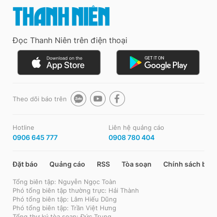
Đọc Thanh Niên trên điện thoại
Theo dõi báo trên
Hotline
Liên hệ quảng cáo
0906 645 777
0908 780 404
Đặt báo
Quảng cáo
RSS
Tòa soạn
Chính sách bảo
Tổng biên tập: Nguyễn Ngọc Toàn
Phó tổng biên tập thường trực: Hải Thành
Phó tổng biên tập: Lâm Hiếu Dũng
Phó tổng biên tập: Trần Việt Hưng
Tổng thư ký tòa soạn: Đức Trung