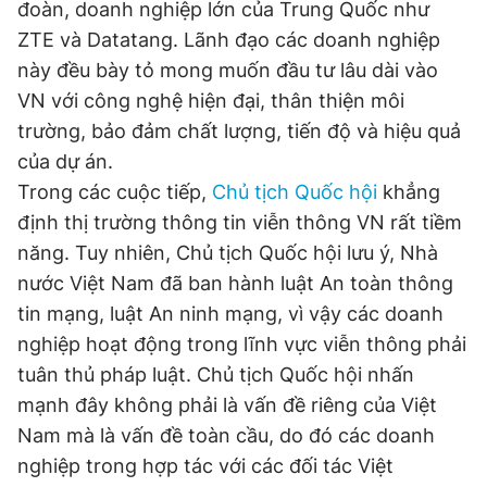
đoàn, doanh nghiệp lớn của Trung Quốc như
Giấy phép xuất bản số 110/GP - BTTTT cấp ngày 24.3.2020
ZTE và Datatang. Lãnh đạo các doanh nghiệp
© 2003-2026 Bản quyền thuộc về Báo Thanh Niên. Cấm sao
chép dưới mọi hình thức nếu không có sự chấp thuận bằng văn
này đều bày tỏ mong muốn đầu tư lâu dài vào
bản. Phát triển bởi ePi Technologies, JSC.
VN với công nghệ hiện đại, thân thiện môi
trường, bảo đảm chất lượng, tiến độ và hiệu quả
của dự án.
Trong các cuộc tiếp,
Chủ tịch Quốc hội
khẳng
định thị trường thông tin viễn thông VN rất tiềm
năng. Tuy nhiên, Chủ tịch Quốc hội lưu ý, Nhà
nước Việt Nam đã ban hành luật An toàn thông
tin mạng, luật An ninh mạng, vì vậy các doanh
nghiệp hoạt động trong lĩnh vực viễn thông phải
tuân thủ pháp luật. Chủ tịch Quốc hội nhấn
mạnh đây không phải là vấn đề riêng của Việt
Nam mà là vấn đề toàn cầu, do đó các doanh
nghiệp trong hợp tác với các đối tác Việt