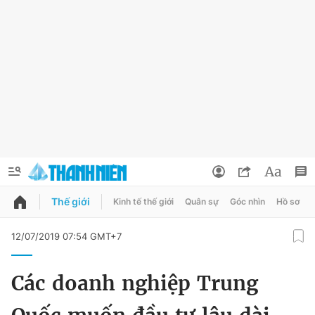
Thế giới
Kinh tế thế giới
Quân sự
Góc nhìn
Hồ sơ
QUẢNG CÁO
ĐẶT BÁO
12/07/2019 07:54 GMT+7
Thông tin tài khoản
Các doanh nghiệp Trung
Đổi mật khẩu
Chuyên mục
Tin đã lưu