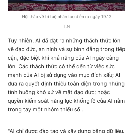
Giấy phép xuất bản số 110/GP - BTTTT cấp ngày 24.3.2020
© 2003-2026 Bản quyền thuộc về Báo Thanh Niên. Cấm sao
Hội thảo về trí tuệ nhân tạo diễn ra ngày 19.12
chép dưới mọi hình thức nếu không có sự chấp thuận bằng văn
bản. Phát triển bởi ePi Technologies, JSC.
T.N
Tuy nhiên, AI đã đặt ra những thách thức lớn
về đạo đức, an ninh và sự bình đẳng trong tiếp
cận, đặc biệt khi khả năng của AI ngày càng
lớn. Các thách thức có thể đến từ việc sức
mạnh của AI bị sử dụng vào mục đích xấu; AI
đưa ra quyết định thiếu toàn diện trong những
tình huống khó xử về mặt đạo đức; hoặc
quyền kiểm soát năng lực khổng lồ của AI nằm
trong tay một nhóm thiểu số...
"AI chỉ được đào tạo và xây dựng bằng dữ liệu.