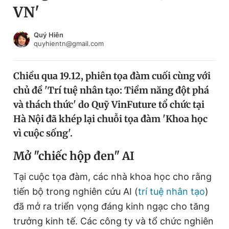
VN'
Chuyên mục khác
Tin đã xem
Chào ngày mới
Tin 24h
Quý Hiên
quyhientn@gmail.com
Đăng xuất
Tin thị trường
Tin 360
Chiều qua 19.12, phiên tọa đàm cuối cùng với
chủ đề 'Trí tuệ nhân tạo: Tiềm năng đột phá
Video
Magazine
và thách thức' do Quỹ VinFuture tổ chức tại
Hà Nội đã khép lại chuỗi tọa đàm 'Khoa học
vì cuộc sống'.
Sản phẩm khác
Mở "chiếc hộp đen" AI
Tiện ích
Bạn cần biết
Tại cuộc tọa đàm, các nhà khoa học cho rằng
Thông tin tòa soạn
Liên hệ quảng cáo
tiến bộ trong nghiên cứu AI (
trí tuệ nhân tạo
)
đã mở ra triển vọng đáng kinh ngạc cho tăng
trưởng kinh tế. Các công ty và tổ chức nghiên