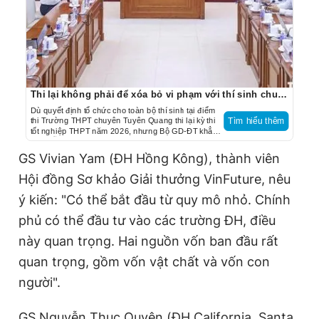
Thi lại không phải để xóa bỏ vi phạm với thí sinh chuyên Tuyên Quang
Dù quyết định tổ chức cho toàn bộ thí sinh tại điểm
thi Trường THPT chuyên Tuyên Quang thi lại kỳ thi
Tìm hiểu thêm
tốt nghiệp THPT năm 2026, nhưng Bộ GD-ĐT khẳng
định vẫn xử lý những thí sinh vi phạm sau khi có kết
luận điều tra.
GS Vivian Yam (ĐH Hồng Kông), thành viên
Hội đồng Sơ khảo Giải thưởng VinFuture, nêu
ý kiến: "Có thể bắt đầu từ quy mô nhỏ. Chính
phủ có thể đầu tư vào các trường ĐH, điều
này quan trọng. Hai nguồn vốn ban đầu rất
quan trọng, gồm vốn vật chất và vốn con
người".
GS Nguyễn Thục Quyên (ĐH California, Santa