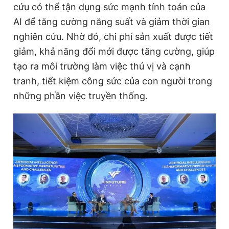
cứu có thể tận dụng sức mạnh tính toán của
AI để tăng cường năng suất và giảm thời gian
nghiên cứu. Nhờ đó, chi phí sản xuất được tiết
Đọc Thanh Niên trên điện thoại
giảm, khả năng đổi mới được tăng cường, giúp
tạo ra môi trường làm việc thú vị và cạnh
tranh, tiết kiệm công sức của con người trong
những phần việc truyền thống.
Theo dõi báo trên
Hotline
Liên hệ quảng cáo
0906 645 777
0908 780 404
Đặt báo
Quảng cáo
RSS
Tòa soạn
Chính sách bảo
Tổng biên tập: Nguyễn Ngọc Toàn
Phó tổng biên tập thường trực: Hải Thành
Phó tổng biên tập: Lâm Hiếu Dũng
Phó tổng biên tập: Trần Việt Hưng
Tổng thư ký tòa soạn: Đức Trung