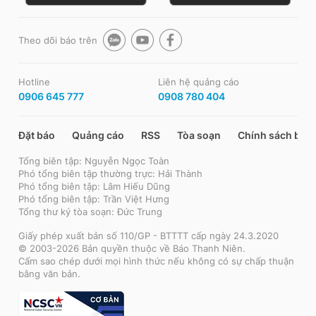
Theo dõi báo trên
Hotline
Liên hệ quảng cáo
0906 645 777
0908 780 404
Đặt báo
Quảng cáo
RSS
Tòa soạn
Chính sách bảo
Tổng biên tập: Nguyễn Ngọc Toàn
Phó tổng biên tập thường trực: Hải Thành
Phó tổng biên tập: Lâm Hiếu Dũng
Phó tổng biên tập: Trần Việt Hưng
Tổng thư ký tòa soạn: Đức Trung
Giấy phép xuất bản số 110/GP - BTTTT cấp ngày 24.3.2020
© 2003-2026 Bản quyền thuộc về Báo Thanh Niên.
Cấm sao chép dưới mọi hình thức nếu không có sự chấp thuận
bằng văn bản.