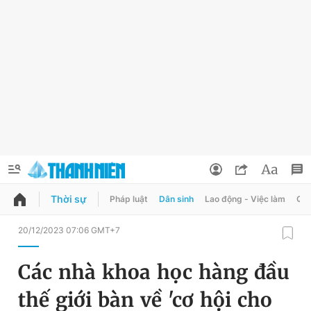
Thời sự
Pháp luật
Dân sinh
Lao động - Việc làm
Quy
QUẢNG CÁO
ĐẶT BÁO
20/12/2023 07:06 GMT+7
Thông tin tài khoản
Các nhà khoa học hàng đầu
Đổi mật khẩu
Chuyên mục
thế giới bàn về 'cơ hội cho
Tin đã lưu