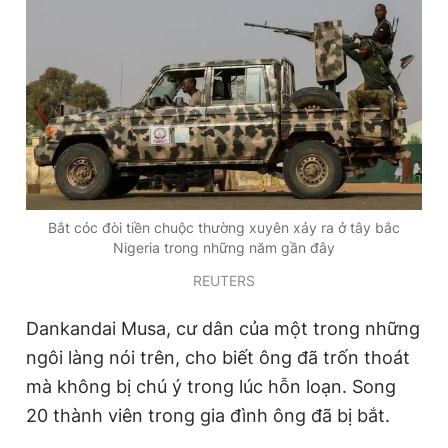
Giấy phép xuất bản số 110/GP - BTTTT cấp ngày 24.3.2020
© 2003-2026 Bản quyền thuộc về Báo Thanh Niên. Cấm sao
chép dưới mọi hình thức nếu không có sự chấp thuận bằng văn
bản. Phát triển bởi ePi Technologies, JSC.
Bắt cóc đòi tiền chuộc thường xuyên xảy ra ở tây bắc
Nigeria trong những năm gần đây
REUTERS
Dankandai Musa, cư dân của một trong những
ngôi làng nói trên, cho biết ông đã trốn thoát
mà không bị chú ý trong lúc hỗn loạn. Song
20 thành viên trong gia đình ông đã bị bắt.