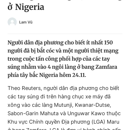
ở Nigeria
Chuyên mục khác
Tin đã xem
Chào ngày mới
Tin 24h
Lam Vũ
Đăng xuất
Tin thị trường
Tin 360
Người dân địa phương cho biết ít nhất 150
người đã bị bắt cóc và một người thiệt mạng
Video
Magazine
trong cuộc tấn công phối hợp của các tay
súng nhằm vào 4 ngôi làng ở bang Zamfara
phía tây bắc Nigeria hôm 24.11.
Sản phẩm khác
Theo Reuters, người dân địa phương cho biết
Tiện ích
Bạn cần biết
các tay súng đi trên hàng chục xe máy đã
xông vào các làng Mutunji, Kwanar-Dutse,
Thông tin tòa soạn
Liên hệ quảng cáo
Sabon-Garin Mahuta và Unguwar Kawo thuộc
Khu vực Chính quyền Địa phương (LGA) Maru