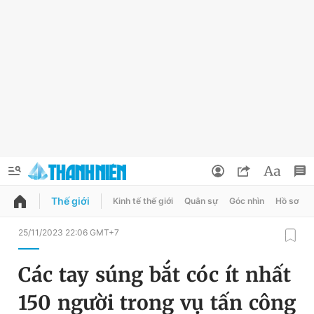
Thế giới
Kinh tế thế giới
Quân sự
Góc nhìn
Hồ sơ
QUẢNG CÁO
ĐẶT BÁO
25/11/2023 22:06 GMT+7
Thông tin tài khoản
Các tay súng bắt cóc ít nhất
Đổi mật khẩu
Chuyên mục
150 người trong vụ tấn công
Tin đã lưu