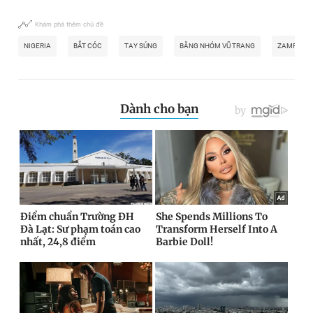
Khám phá thêm chủ đề
NIGERIA
BẮT CÓC
TAY SÚNG
BĂNG NHÓM VŨ TRANG
ZAMFARA