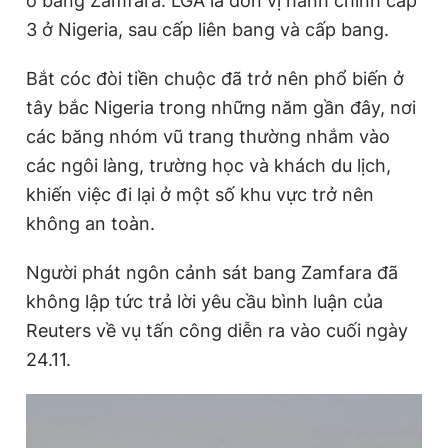
ở bang Zamfara. LGA là đơn vị hành chính cấp
3 ở Nigeria, sau cấp liên bang và cấp bang.
Đọc Thanh Niên trên điện thoại
Bắt cóc đòi tiền chuộc đã trở nên phổ biến ở
tây bắc Nigeria trong những năm gần đây, nơi
các băng nhóm vũ trang thường nhắm vào
các ngôi làng, trường học và khách du lịch,
Theo dõi báo trên
khiến việc đi lại ở một số khu vực trở nên
không an toàn.
Hotline
Liên hệ quảng cáo
0906 645 777
0908 780 404
Người phát ngôn cảnh sát bang Zamfara đã
không lập tức trả lời yêu cầu bình luận của
Đặt báo
Quảng cáo
RSS
Tòa soạn
Chính sách bảo
Reuters về vụ tấn công diễn ra vào cuối ngày
24.11.
Tổng biên tập: Nguyễn Ngọc Toàn
Phó tổng biên tập thường trực: Hải Thành
Phó tổng biên tập: Lâm Hiếu Dũng
Phó tổng biên tập: Trần Việt Hưng
Tổng thư ký tòa soạn: Đức Trung