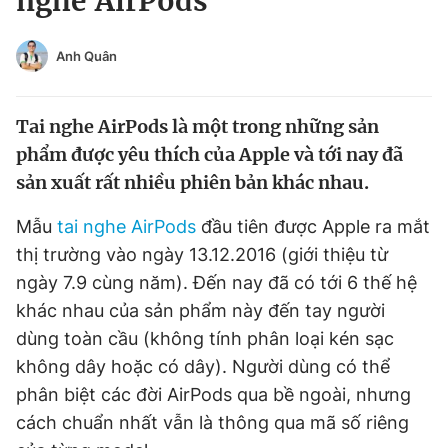
nghe AirPods
Chuyên mục khác
Tin đã xem
Anh Quân
Chào ngày mới
Tin 24h
Đăng xuất
Tai nghe AirPods là một trong những sản
Tin thị trường
Tin 360
phẩm được yêu thích của Apple và tới nay đã
sản xuất rất nhiều phiên bản khác nhau.
Video
Magazine
Mẫu
tai nghe AirPods
đầu tiên được Apple ra mắt
thị trường vào ngày 13.12.2016 (giới thiệu từ
Sản phẩm khác
ngày 7.9 cùng năm). Đến nay đã có tới 6 thế hệ
Tiện ích
Bạn cần biết
khác nhau của sản phẩm này đến tay người
dùng toàn cầu (không tính phân loại kén sạc
Thông tin tòa soạn
không dây hoặc có dây). Người dùng có thể
Liên hệ quảng cáo
phân biệt các đời AirPods qua bề ngoài, nhưng
cách chuẩn nhất vẫn là thông qua mã số riêng