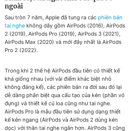
ngoài
Giấy phép xuất bản số 110/GP - BTTTT cấp ngày 24.3.2020
© 2003-2026 Bản quyền thuộc về Báo Thanh Niên. Cấm sao
chép dưới mọi hình thức nếu không có sự chấp thuận bằng văn
Sau tròn 7 năm, Apple đã tung ra các
phiên bản
bản. Phát triển bởi ePi Technologies, JSC.
tai nghe
không dây gồm AirPods (2016), AirPods
2 (2019), AirPods Pro (2019), AirPods 3 (2021),
AirPods Max (2020) và mới đây nhất là AirPods
Pro 2 (2022).
Trong khi 2 thế hệ AirPods đầu tiên có thiết kế
khá giống nhau (với vài điểm khác biệt nhỏ
không đáng kể), các phiên bản ra đời sau đó lại
dễ dàng phân biệt qua cấu tạo của kén (phần vỏ
đựng) và thiết kế củ loa cũng như tai nghe.
AirPods Pro là mẫu đầu tiên sử dụng dạng thiết
kế kén ngang (AirPods và AirPods 2 dùng kén
dọc) với thân tai nghe ngắn hơn. AirPods 3 cũng