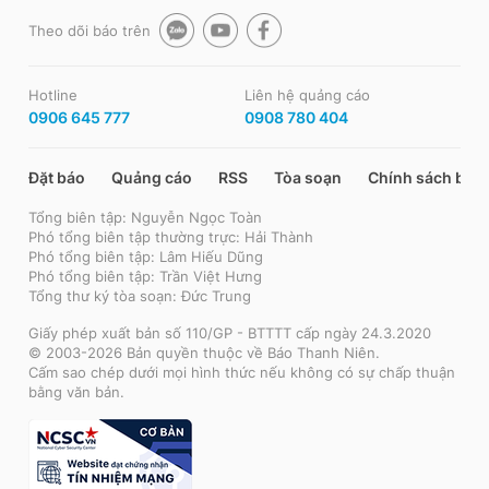
Theo dõi báo trên
Hotline
Liên hệ quảng cáo
0906 645 777
0908 780 404
Đặt báo
Quảng cáo
RSS
Tòa soạn
Chính sách bảo
Tổng biên tập: Nguyễn Ngọc Toàn
Phó tổng biên tập thường trực: Hải Thành
Phó tổng biên tập: Lâm Hiếu Dũng
Phó tổng biên tập: Trần Việt Hưng
Tổng thư ký tòa soạn: Đức Trung
Giấy phép xuất bản số 110/GP - BTTTT cấp ngày 24.3.2020
© 2003-2026 Bản quyền thuộc về Báo Thanh Niên.
Cấm sao chép dưới mọi hình thức nếu không có sự chấp thuận
bằng văn bản.