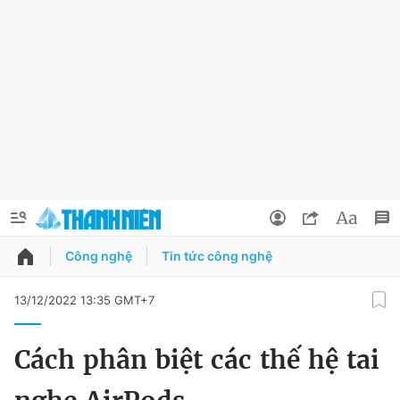
Công nghệ
Tin tức công nghệ
QUẢNG CÁO
ĐẶT BÁO
13/12/2022 13:35 GMT+7
Thông tin tài khoản
Cách phân biệt các thế hệ tai
Đổi mật khẩu
Chuyên mục
Tin đã lưu