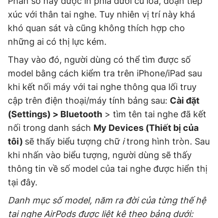
Phần số này được in phía dưới củ loa, đoạn tiếp
xúc với thân tai nghe. Tuy nhiên vị trí này khá
khó quan sát và cũng không thích hợp cho
những ai có thị lực kém.
Thay vào đó, người dùng có thể tìm được số
model bằng cách kiểm tra trên iPhone/iPad sau
khi kết nối máy với tai nghe thông qua lối truy
cập trên điện thoại/máy tính bảng sau:
Cài đặt
(Settings) > Bluetooth
> tìm tên tai nghe đã kết
nối trong danh sách
My Devices (Thiết bị của
tôi)
sẽ thấy biểu tượng chữ
i
trong hình tròn. Sau
khi nhấn vào biểu tượng, người dùng sẽ thấy
thông tin về số model của tai nghe được hiển thị
tại đây.
Danh mục số model, năm ra đời của từng thế hệ
tai nghe AirPods được liệt kê theo bảng dưới: