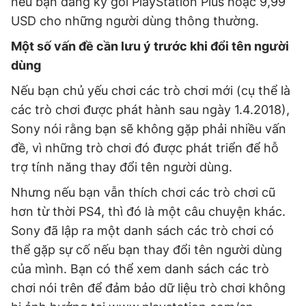
nếu bạn đăng ký gói PlayStation Plus hoặc 9,99
USD cho những người dùng thông thường.
Một số vấn đề cần lưu ý trước khi đổi tên người
Đọc Thanh Niên trên điện thoại
dùng
Nếu bạn chủ yếu chơi các trò chơi mới (cụ thể là
các trò chơi được phát hành sau ngày 1.4.2018),
Sony nói rằng bạn sẽ không gặp phải nhiều vấn
Theo dõi báo trên
đề, vì những trò chơi đó được phát triển để hỗ
trợ tính năng thay đổi tên người dùng.
Hotline
Liên hệ quảng cáo
0906 645 777
0908 780 404
Nhưng nếu bạn vẫn thích chơi các trò chơi cũ
hơn từ thời PS4, thì đó là một câu chuyện khác.
Đặt báo
Quảng cáo
RSS
Tòa soạn
Chính sách bảo
Sony đã lập ra một danh sách các trò chơi có
Tổng biên tập: Nguyễn Ngọc Toàn
thể gặp sự cố nếu bạn thay đổi tên người dùng
Phó tổng biên tập thường trực: Hải Thành
của mình. Bạn có thể xem danh sách các trò
Phó tổng biên tập: Lâm Hiếu Dũng
Phó tổng biên tập: Trần Việt Hưng
chơi nói trên để đảm bảo dữ liệu trò chơi không
Tổng thư ký tòa soạn: Đức Trung