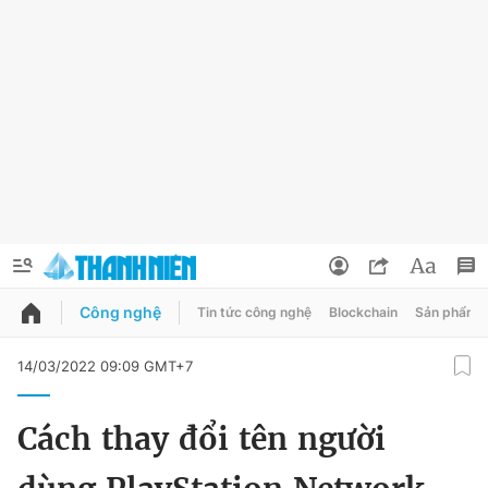
Công nghệ
Tin tức công nghệ
Blockchain
Sản phẩm
QUẢNG CÁO
ĐẶT BÁO
14/03/2022 09:09 GMT+7
Thông tin tài khoản
Cách thay đổi tên người
Đổi mật khẩu
Chuyên mục
Tin đã lưu