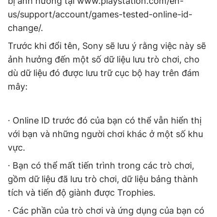
bị ảnh hưởng tại www.playstation.com/en-
Giấy phép xuất bản số 110/GP - BTTTT cấp ngày 24.3.2020
us/support/account/games-tested-online-id-
© 2003-2026 Bản quyền thuộc về Báo Thanh Niên. Cấm sao
change/.
chép dưới mọi hình thức nếu không có sự chấp thuận bằng văn
bản. Phát triển bởi ePi Technologies, JSC.
Trước khi đổi tên, Sony sẽ lưu ý rằng việc này sẽ
ảnh hưởng đến một số dữ liệu lưu trò chơi, cho
dù dữ liệu đó được lưu trữ cục bộ hay trên đám
mây:
· Online ID trước đó của bạn có thể vẫn hiển thị
với bạn và những người chơi khác ở một số khu
vực.
· Bạn có thể mất tiến trình trong các trò chơi,
gồm dữ liệu đã lưu trò chơi, dữ liệu bảng thành
tích và tiến độ giành được Trophies.
· Các phần của trò chơi và ứng dụng của bạn có