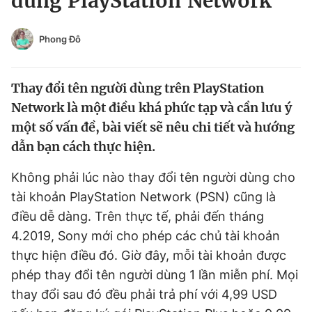
dùng PlayStation Network
Chuyên mục khác
Tin đã xem
Phong Đỗ
Chào ngày mới
Tin 24h
Đăng xuất
Thay đổi tên người dùng trên PlayStation
Tin thị trường
Tin 360
Network là một điều khá phức tạp và cần lưu ý
một số vấn đề, bài viết sẽ nêu chi tiết và hướng
Video
Magazine
dẫn bạn cách thực hiện.
Không phải lúc nào thay đổi tên người dùng cho
Sản phẩm khác
tài khoản PlayStation Network (PSN) cũng là
Tiện ích
Bạn cần biết
điều dễ dàng. Trên thực tế, phải đến tháng
4.2019, Sony mới cho phép các chủ tài khoản
Thông tin tòa soạn
thực hiện điều đó. Giờ đây, mỗi tài khoản được
Liên hệ quảng cáo
phép thay đổi tên người dùng 1 lần miễn phí. Mọi
thay đổi sau đó đều phải trả phí với 4,99 USD