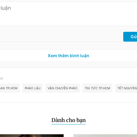
Gử
Xem thêm bình luận
 đề
AN TP.HCM
PHÁO LẬU
VẬN CHUYỂN PHÁO
TIN TỨC TP.HCM
TẾT NGUYÊN