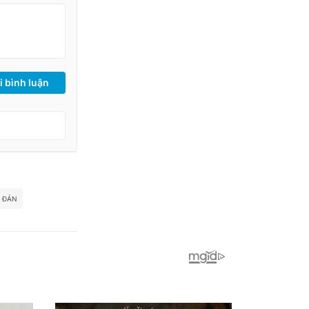
i bình luận
 ĐÁN