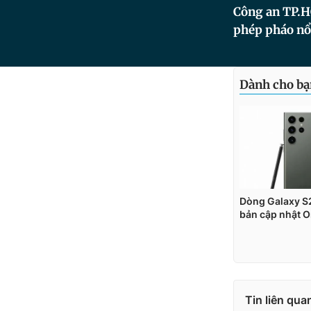
Công an TP.H
phép pháo nổ 
Tin liên qua