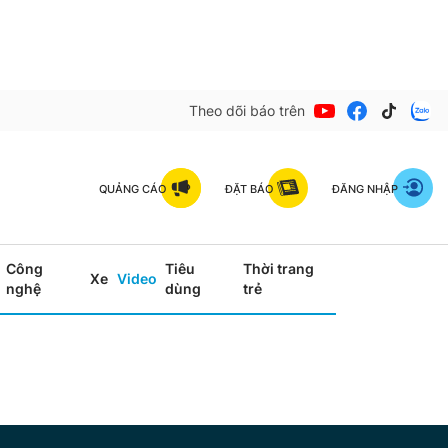
Theo dõi báo trên
QUẢNG CÁO
ĐẶT BÁO
ĐĂNG NHẬP
Công
Tiêu
Thời trang
Xe
Video
nghệ
dùng
trẻ