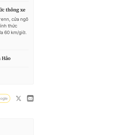
ức thông xe
renn, cửa ngõ
ính thức
đa 60 km/giờ.
h Hảo