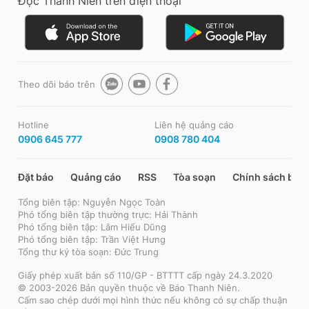
Đọc Thanh Niên trên điện thoại
Theo dõi báo trên
Hotline
Liên hệ quảng cáo
0906 645 777
0908 780 404
Đặt báo
Quảng cáo
RSS
Tòa soạn
Chính sách bảo
Tổng biên tập: Nguyễn Ngọc Toàn
Phó tổng biên tập thường trực: Hải Thành
Phó tổng biên tập: Lâm Hiếu Dũng
Phó tổng biên tập: Trần Việt Hưng
Tổng thư ký tòa soạn: Đức Trung
Giấy phép xuất bản số 110/GP - BTTTT cấp ngày 24.3.2020
© 2003-2026 Bản quyền thuộc về Báo Thanh Niên.
Cấm sao chép dưới mọi hình thức nếu không có sự chấp thuận