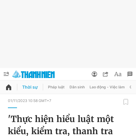
Thời sự
Pháp luật
Dân sinh
Lao động - Việc làm
Quy
QUẢNG CÁO
ĐẶT BÁO
01/11/2023 10:58 GMT+7
Thông tin tài khoản
'Thực hiện hiểu luật một
Đổi mật khẩu
Chuyên mục
kiểu, kiểm tra, thanh tra
Tin đã lưu