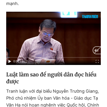
mạnh.
C
0:00
/
D
3:12
u
u
Luật làm sao để người dân đọc hiểu
r
r
được
r
a
e
t
Tranh luận với đại biểu Nguyễn Trường Giang,
Phó chủ nhiệm Ủy ban Văn hóa - Giáo dục Tạ
n
i
Văn Hạ nói hoan nghênh việc Quốc hội, Chính
t
o