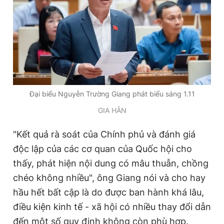
Giấy phép xuất bản số 110/GP - BTTTT cấp ngày 24.3.2020
© 2003-2026 Bản quyền thuộc về Báo Thanh Niên. Cấm sao
chép dưới mọi hình thức nếu không có sự chấp thuận bằng văn
bản. Phát triển bởi ePi Technologies, JSC.
Đại biểu Nguyễn Trường Giang phát biểu sáng 1.11
GIA HÂN
"Kết quả rà soát của Chính phủ và đánh giá
độc lập của các cơ quan của Quốc hội cho
thấy, phát hiện nội dung có mâu thuẫn, chồng
chéo không nhiều", ông Giang nói và cho hay
hầu hết bất cập là do được ban hành khá lâu,
điều kiện kinh tế - xã hội có nhiều thay đổi dẫn
đến một số quy định không còn phù hợp.