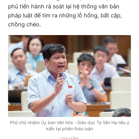
phủ tiến hành rà soát lại hệ thống văn bản
T
n
pháp luật để tìm ra những lỗ hổng, bất cập,
i
chồng chéo.
m
e
Phó chủ nhiệm Ủy ban Văn hóa - Giáo dục Tạ Văn Hạ nêu ý
kiến tại phiên thảo luận
GIA HÂN