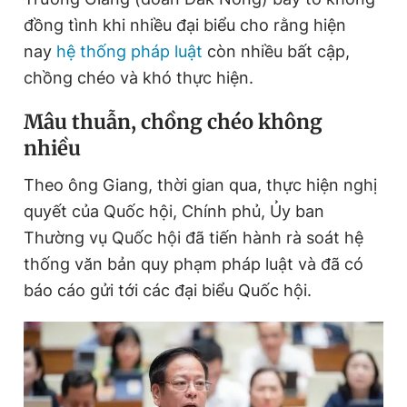
đồng tình khi nhiều đại biểu cho rằng hiện
nay
hệ thống pháp luật
còn nhiều bất cập,
Đọc Thanh Niên trên điện thoại
chồng chéo và khó thực hiện.
Mâu thuẫn, chồng chéo không
nhiều
Theo dõi báo trên
Theo ông Giang, thời gian qua, thực hiện nghị
quyết của Quốc hội, Chính phủ, Ủy ban
Hotline
Liên hệ quảng cáo
Thường vụ Quốc hội đã tiến hành rà soát hệ
0906 645 777
0908 780 404
thống văn bản quy phạm pháp luật và đã có
báo cáo gửi tới các đại biểu Quốc hội.
Đặt báo
Quảng cáo
RSS
Tòa soạn
Chính sách bảo
Tổng biên tập: Nguyễn Ngọc Toàn
Phó tổng biên tập thường trực: Hải Thành
Phó tổng biên tập: Lâm Hiếu Dũng
Phó tổng biên tập: Trần Việt Hưng
Tổng thư ký tòa soạn: Đức Trung