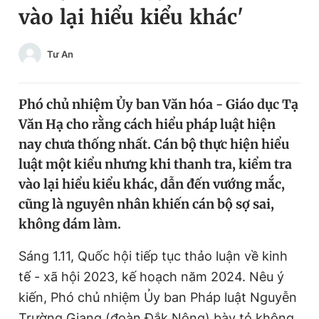
vào lại hiểu kiểu khác'
Chuyên mục khác
Tin đã xem
Chào ngày mới
Tin 24h
Tư An
Đăng xuất
Tin thị trường
Tin 360
Phó chủ nhiệm Ủy ban Văn hóa - Giáo dục Tạ
Văn Hạ cho rằng cách hiểu pháp luật hiện
Video
Magazine
nay chưa thống nhất. Cán bộ thực hiện hiểu
luật một kiểu nhưng khi thanh tra, kiểm tra
vào lại hiểu kiểu khác, dẫn đến vướng mắc,
Sản phẩm khác
cũng là nguyên nhân khiến cán bộ sợ sai,
Tiện ích
Bạn cần biết
không dám làm.
Sáng 1.11, Quốc hội tiếp tục thảo luận về kinh
Thông tin tòa soạn
Liên hệ quảng cáo
tế - xã hội 2023, kế hoạch năm 2024. Nêu ý
kiến, Phó chủ nhiệm Ủy ban Pháp luật Nguyễn
Trường Giang (đoàn Đắk Nông) bày tỏ không