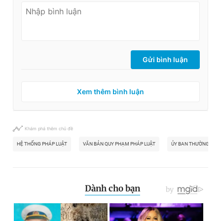
Gửi bình luận
Xem thêm bình luận
Khám phá thêm chủ đề
HỆ THỐNG PHÁP LUẬT
VĂN BẢN QUY PHẠM PHÁP LUẬT
ỦY BAN THƯỜNG VỤ Q