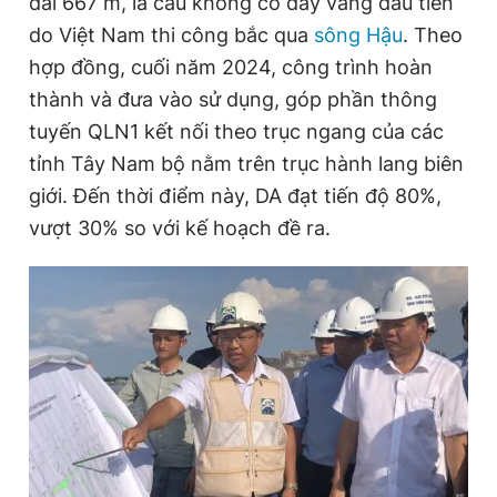
dài 667 m, là cầu không có dây văng đầu tiên
do Việt Nam thi công bắc qua
sông Hậu
. Theo
hợp đồng, cuối năm 2024, công trình hoàn
Đọc Thanh Niên trên điện thoại
thành và đưa vào sử dụng, góp phần thông
tuyến QLN1 kết nối theo trục ngang của các
tỉnh Tây Nam bộ nằm trên trục hành lang biên
giới. Đến thời điểm này, DA đạt tiến độ 80%,
Theo dõi báo trên
vượt 30% so với kế hoạch đề ra.
Hotline
Liên hệ quảng cáo
0906 645 777
0908 780 404
Đặt báo
Quảng cáo
RSS
Tòa soạn
Chính sách bảo
Tổng biên tập: Nguyễn Ngọc Toàn
Phó tổng biên tập thường trực: Hải Thành
Phó tổng biên tập: Lâm Hiếu Dũng
Phó tổng biên tập: Trần Việt Hưng
Tổng thư ký tòa soạn: Đức Trung