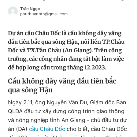
Chuyên mục khác
Trần Ngọc
Tin đã xem
phuthuanbtn@gmail.com
Chào ngày mới
Tin 24h
Đăng xuất
Dự án cầu Châu Đốc là cầu không dây văng
Tin thị trường
Tin 360
đầu tiên bắc qua sông Hậu, nối liền TP.Châu
Đốc và TX.Tân Châu (An Giang). Trên công
Video
Magazine
trường, các công nhân đang tất bật làm việc
để hợp long cầu trong tháng 12.2023.
Cầu không dây văng đầu tiên bắc
Sản phẩm khác
qua sông Hậu
Tiện ích
Bạn cần biết
Ngày 2.11, ông Nguyễn Văn Du, Giám đốc Ban
QLDA đầu tư xây dựng công trình giao thông
Thông tin tòa soạn
Liên hệ quảng cáo
và nông nghiệp tỉnh An Giang - chủ đầu tư dự
án (DA)
cầu Châu Đốc
cho biết, cầu Châu Đốc