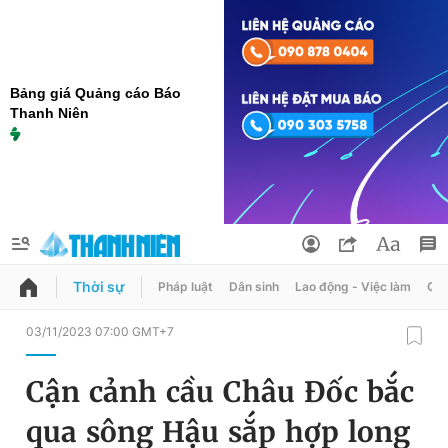
Bảng giá Quảng cáo Báo
Thanh Niên
Thời sự
Pháp luật
Dân sinh
Lao động - Việc làm
Quy
QUẢNG CÁO
ĐẶT BÁO
03/11/2023 07:00 GMT+7
Thông tin tài khoản
Cận cảnh cầu Châu Đốc bắc
Đổi mật khẩu
Chuyên mục
qua sông Hậu sắp hợp long
Tin đã lưu