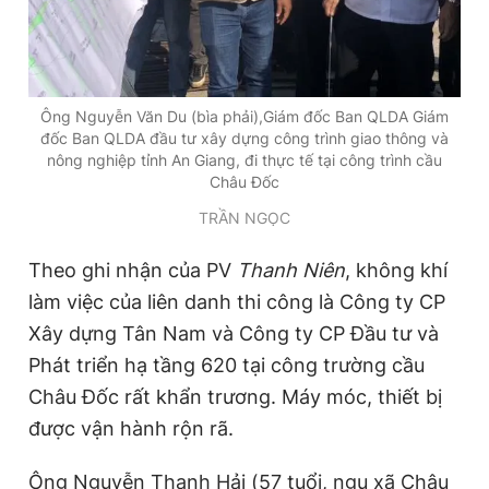
Giấy phép xuất bản số 110/GP - BTTTT cấp ngày 24.3.2020
© 2003-2026 Bản quyền thuộc về Báo Thanh Niên. Cấm sao
chép dưới mọi hình thức nếu không có sự chấp thuận bằng văn
bản. Phát triển bởi ePi Technologies, JSC.
Ông Nguyễn Văn Du (bìa phải),Giám đốc Ban QLDA Giám
đốc Ban QLDA đầu tư xây dựng công trình giao thông và
nông nghiệp tỉnh An Giang, đi thực tế tại công trình cầu
Châu Đốc
TRẦN NGỌC
Theo ghi nhận của PV
Thanh Niên
, không khí
làm việc của liên danh thi công là Công ty CP
Xây dựng Tân Nam và Công ty CP Đầu tư và
Phát triển hạ tầng 620 tại công trường cầu
Châu Đốc rất khẩn trương. Máy móc, thiết bị
được vận hành rộn rã.
Ông Nguyễn Thanh Hải (57 tuổi, ngụ xã Châu