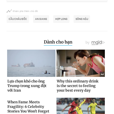
Khám phá thêm chủ đề
CẦU CHÂU ĐỐC
AN GIANG
HỢP LONG
SÔNG HẬU