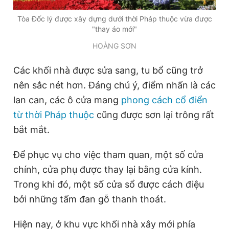
Giấy phép xuất bản số 110/GP - BTTTT cấp ngày 24.3.2020
Tòa Đốc lý được xây dựng dưới thời Pháp thuộc vừa được
© 2003-2026 Bản quyền thuộc về Báo Thanh Niên. Cấm sao
chép dưới mọi hình thức nếu không có sự chấp thuận bằng văn
"thay áo mới"
bản. Phát triển bởi ePi Technologies, JSC.
HOÀNG SƠN
Các khối nhà được sửa sang, tu bổ cũng trở
nên sắc nét hơn. Đáng chú ý, điểm nhấn là các
lan can, các ô cửa mang
phong cách cổ điển
từ thời Pháp thuộc
cũng được sơn lại trông rất
bắt mắt.
Để phục vụ cho việc tham quan, một số cửa
chính, cửa phụ được thay lại bằng cửa kính.
Trong khi đó, một số cửa sổ được cách điệu
bởi những tấm đan gỗ thanh thoát.
Hiện nay, ở khu vực khối nhà xây mới phía