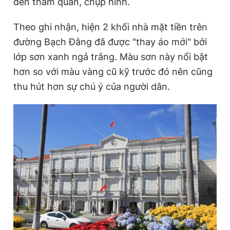
đến tham quan, chụp hình.
Theo ghi nhận, hiện 2 khối nhà mặt tiền trên
Đọc Thanh Niên trên điện thoại
đường Bạch Đằng đã được "thay áo mới" bởi
lớp sơn xanh ngả trắng. Màu sơn này nổi bật
hơn so với màu vàng cũ kỹ trước đó nên cũng
thu hút hơn sự chú ý của người dân.
Theo dõi báo trên
Hotline
Liên hệ quảng cáo
0906 645 777
0908 780 404
Đặt báo
Quảng cáo
RSS
Tòa soạn
Chính sách bảo
Tổng biên tập: Nguyễn Ngọc Toàn
Phó tổng biên tập thường trực: Hải Thành
Phó tổng biên tập: Lâm Hiếu Dũng
Phó tổng biên tập: Trần Việt Hưng
Tổng thư ký tòa soạn: Đức Trung