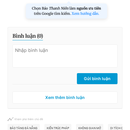
Chọn Báo
Thanh Niên
làm
nguồn ưu tiên
trên Google tìm kiếm.
Xem hướng dẫn.
Bình luận (
0
)
Gửi bình luận
Xem thêm bình luận
Khám phá thêm chủ đề
BẢO TÀNG ĐÀ NẴNG
KIẾN TRÚC PHÁP
KHÔNG GIAN MỞ
DI TÍCH QUỐC 