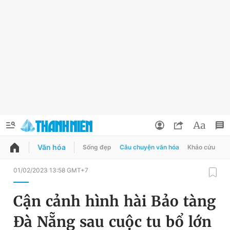
Văn hóa
Sống đẹp
Câu chuyện văn hóa
Khảo cứu
X
QUẢNG CÁO
ĐẶT BÁO
01/02/2023 13:58 GMT+7
Thông tin tài khoản
Cận cảnh hình hài Bảo tàng
Đổi mật khẩu
Chuyên mục
Đà Nẵng sau cuộc tu bổ lớn
Tin đã lưu