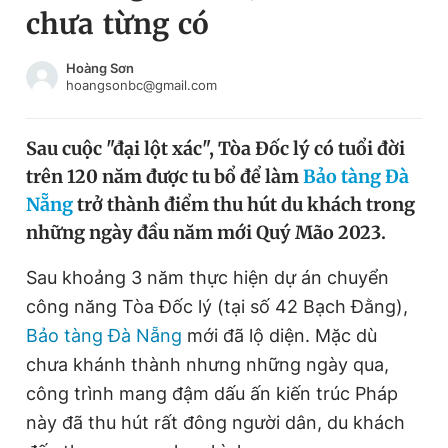
chưa từng có
Chuyên mục khác
Tin đã xem
Chào ngày mới
Tin 24h
Hoàng Sơn
hoangsonbc@gmail.com
Đăng xuất
Tin thị trường
Tin 360
Sau cuộc "đại lột xác", Tòa Đốc lý có tuổi đời
trên 120 năm được tu bổ để làm
Bảo tàng Đà
Video
Magazine
Nẵng
trở thành điểm thu hút du khách trong
những ngày đầu năm mới Quý Mão 2023.
Sản phẩm khác
Sau khoảng 3 năm thực hiện dự án chuyển
Tiện ích
Bạn cần biết
công năng Tòa Đốc lý (tại số 42 Bạch Đằng),
Bảo tàng Đà Nẵng
mới đã lộ diện. Mặc dù
chưa khánh thành nhưng những ngày qua,
Thông tin tòa soạn
Liên hệ quảng cáo
công trình mang đậm dấu ấn kiến trúc Pháp
này đã thu hút rất đông người dân, du khách