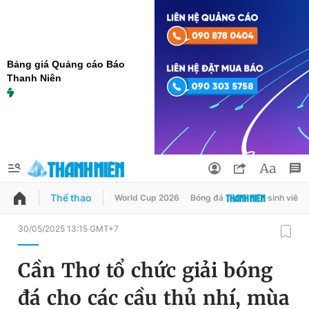
Bảng giá Quảng cáo Báo
Thanh Niên
Thể thao
World Cup 2026
Bóng đá
sinh viên
QUẢNG CÁO
ĐẶT BÁO
30/05/2025 13:15 GMT+7
Thông tin tài khoản
Cần Thơ tổ chức giải bóng
Đổi mật khẩu
Chuyên mục
đá cho các cầu thủ nhí, mùa
Tin đã lưu