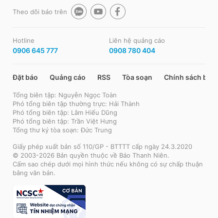
Theo dõi báo trên
Hotline
Liên hệ quảng cáo
0906 645 777
0908 780 404
Đặt báo
Quảng cáo
RSS
Tòa soạn
Chính sách bảo
Tổng biên tập: Nguyễn Ngọc Toàn
Phó tổng biên tập thường trực: Hải Thành
Phó tổng biên tập: Lâm Hiếu Dũng
Phó tổng biên tập: Trần Việt Hưng
Tổng thư ký tòa soạn: Đức Trung
Giấy phép xuất bản số 110/GP - BTTTT cấp ngày 24.3.2020
© 2003-2026 Bản quyền thuộc về Báo Thanh Niên.
Cấm sao chép dưới mọi hình thức nếu không có sự chấp thuận
bằng văn bản.