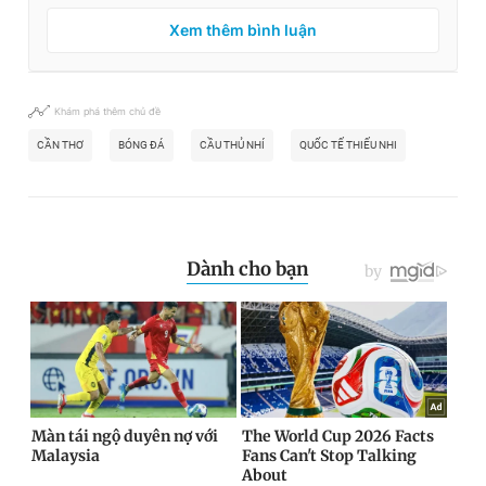
Xem thêm bình luận
Khám phá thêm chủ đề
CẦN THƠ
BÓNG ĐÁ
CẦU THỦ NHÍ
QUỐC TẾ THIẾU NHI