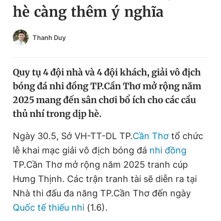
hè càng thêm ý nghĩa
Chuyên mục khác
Tin đã xem
Chào ngày mới
Tin 24h
Thanh Duy
Đăng xuất
Tin thị trường
Tin 360
Quy tụ 4 đội nhà và 4 đội khách, giải vô địch
bóng đá nhi đồng TP.Cần Thơ mở rộng năm
Video
Magazine
2025 mang đến sân chơi bổ ích cho các cầu
thủ nhí trong dịp hè.
Sản phẩm khác
Ngày 30.5, Sở VH-TT-DL TP.
Cần Thơ
tổ chức
lễ khai mạc giải vô địch bóng đá
nhi đồng
Tiện ích
Bạn cần biết
TP.Cần Thơ mở rộng năm 2025 tranh cúp
Hưng Thịnh. Các trận tranh tài sẽ diễn ra tại
Thông tin tòa soạn
Liên hệ quảng cáo
Nhà thi đấu đa năng TP.Cần Thơ đến ngày
Quốc tế thiếu nhi
(1.6).