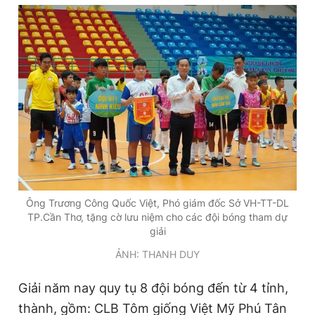
Đọc Thanh Niên trên điện thoại
Theo dõi báo trên
Hotline
Liên hệ quảng cáo
0906 645 777
0908 780 404
Ông Trương Công Quốc Việt, Phó giám đốc Sở VH-TT-DL
TP.Cần Thơ, tặng cờ lưu niệm cho các đội bóng tham dự
Đặt báo
Quảng cáo
RSS
Tòa soạn
Chính sách bảo
giải
ẢNH: THANH DUY
Tổng biên tập: Nguyễn Ngọc Toàn
Phó tổng biên tập thường trực: Hải Thành
Phó tổng biên tập: Lâm Hiếu Dũng
Giải năm nay quy tụ 8 đội bóng đến từ 4 tỉnh,
Phó tổng biên tập: Trần Việt Hưng
Tổng thư ký tòa soạn: Đức Trung
thành, gồm: CLB Tôm giống Việt Mỹ Phú Tân