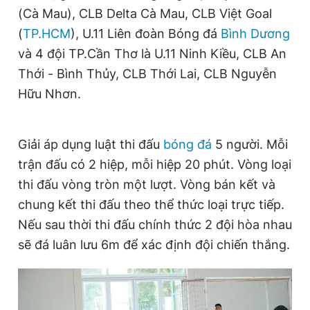
(Cà Mau), CLB Delta Cà Mau, CLB Việt Goal
Giấy phép xuất bản số 110/GP - BTTTT cấp ngày 24.3.2020
© 2003-2026 Bản quyền thuộc về Báo Thanh Niên. Cấm sao
(
TP.HCM
), U.11 Liên đoàn Bóng đá
Bình Dương
chép dưới mọi hình thức nếu không có sự chấp thuận bằng văn
bản. Phát triển bởi ePi Technologies, JSC.
và 4 đội TP.Cần Thơ là U.11 Ninh Kiều, CLB An
Thới - Bình Thủy, CLB Thới Lai, CLB Nguyễn
Hữu Nhơn.
Giải áp dụng luật thi đấu
bóng đá
5 người. Mỗi
trận đấu có 2 hiệp, mỗi hiệp 20 phút. Vòng loại
thi đấu vòng tròn một lượt. Vòng bán kết và
chung kết thi đấu theo thể thức loại trực tiếp.
Nếu sau thời thi đấu chính thức 2 đội hòa nhau
sẽ đá luân lưu 6m để xác định đội chiến thắng.