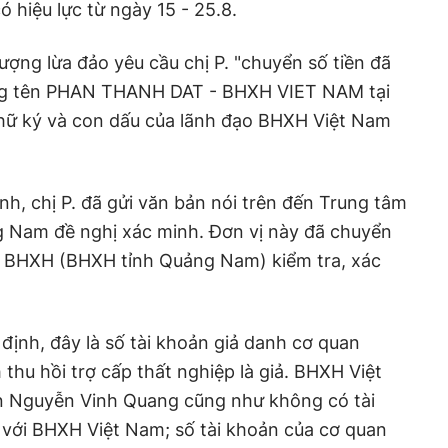
ó hiệu lực từ ngày 15 - 25.8.
ượng lừa đảo yêu cầu chị P. "chuyển số tiền đã
ang tên PHAN THANH DAT - BHXH VIET NAM tại
hữ ký và con dấu của lãnh đạo BHXH Việt Nam
nh, chị P. đã gửi văn bản nói trên đến Trung tâm
g Nam đề nghị xác minh. Đơn vị này đã chuyển
 BHXH (BHXH tỉnh Quảng Nam) kiểm tra, xác
ịnh, đây là số tài khoản giả danh cơ quan
thu hồi trợ cấp thất nghiệp là giả. BHXH Việt
n Nguyễn Vinh Quang cũng như không có tài
 với BHXH Việt Nam; số tài khoản của cơ quan