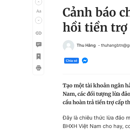
Cảnh báo c
hồi tiền tr
Thu Hằng
- thuhangbtn@g
Chia sẻ
Tạo một tài khoản ngân hà
Nam, các đối tượng lừa đả
cầu hoàn trả tiền trợ cấp t
Đây là chiêu thức lừa đảo 
BHXH Việt Nam cho hay, cơ