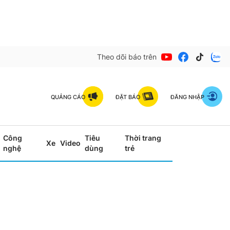
Theo dõi báo trên
QUẢNG CÁO
ĐẶT BÁO
ĐĂNG NHẬP
Công
Tiêu
Thời trang
Xe
Video
nghệ
dùng
trẻ