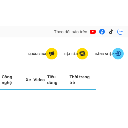
Theo dõi báo trên
QUẢNG CÁO
ĐẶT BÁO
ĐĂNG NHẬP
Công
Tiêu
Thời trang
Xe
Video
nghệ
dùng
trẻ