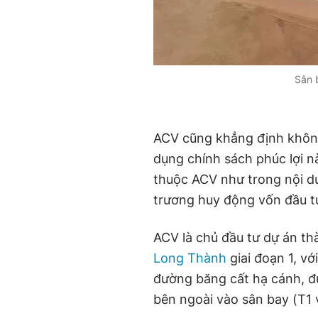
Sân 
ACV cũng khẳng định không
dụng chính sách phúc lợi n
thuộc ACV như trong nội d
trương huy động vốn đầu tư
ACV là chủ đầu tư dự án t
Long Thành
giai đoạn 1, v
đường băng cất hạ cánh, đư
bên ngoài vào sân bay (T1 