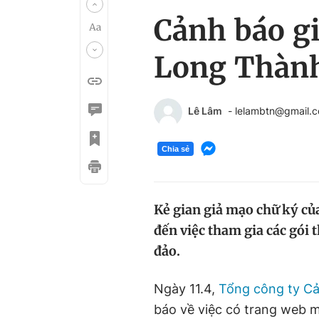
Cảnh báo gi
Long Thàn
Lê Lâm
- lelambtn@gmail.
Chia sẻ
Kẻ gian giả mạo chữ ký củ
đến việc tham gia các gói
đảo.
Ngày 11.4,
Tổng công ty C
báo về việc có trang web m