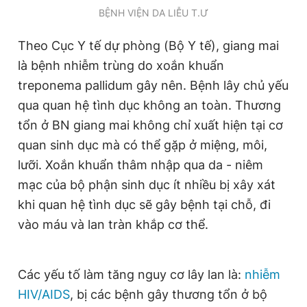
BỆNH VIỆN DA LIỄU T.Ư
Giấy phép xuất bản số 110/GP - BTTTT cấp ngày 24.3.2020
© 2003-2026 Bản quyền thuộc về Báo Thanh Niên. Cấm sao
chép dưới mọi hình thức nếu không có sự chấp thuận bằng văn
Theo Cục Y tế dự phòng (Bộ Y tế), giang mai
bản. Phát triển bởi ePi Technologies, JSC.
là bệnh nhiễm trùng do xoắn khuẩn
treponema pallidum gây nên. Bệnh lây chủ yếu
qua quan hệ tình dục không an toàn. Thương
tổn ở BN giang mai không chỉ xuất hiện tại cơ
quan sinh dục mà có thể gặp ở miệng, môi,
lưỡi. Xoắn khuẩn thâm nhập qua da - niêm
mạc của bộ phận sinh dục ít nhiều bị xây xát
khi quan hệ tình dục sẽ gây bệnh tại chỗ, đi
vào máu và lan tràn khắp cơ thể.
Các yếu tố làm tăng nguy cơ lây lan là:
nhiễm
HIV/AIDS
, bị các bệnh gây thương tổn ở bộ