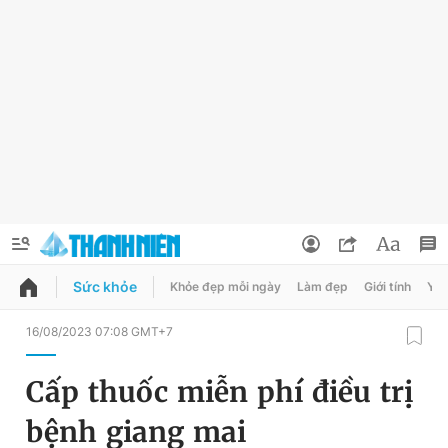
Sức khỏe
Khỏe đẹp mỗi ngày
Làm đẹp
Giới tính
Y t
QUẢNG CÁO
ĐẶT BÁO
16/08/2023 07:08 GMT+7
Thông tin tài khoản
Cấp thuốc miễn phí điều trị
Đổi mật khẩu
Chuyên mục
bệnh giang mai
Tin đã lưu