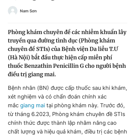
Chuyên mục khác
Nam Sơn
Tin đã xem
Chào ngày mới
Tin 24h
Đăng xuất
Phòng khám chuyên đề các nhiễm khuẩn lây
Tin thị trường
Tin 360
truyền qua đường tình dục (Phòng khám
chuyên đề STIs) của Bệnh viện Da liễu T.Ư
(Hà Nội) bắt đầu thực hiện cấp miễn phí
Video
Magazine
thuốc Benzathin Penicillin G cho người bệnh
điều trị giang mai.
Sản phẩm khác
Bệnh nhân (BN) được cấp thuốc sau khi khám,
Tiện ích
Bạn cần biết
xét nghiệm và có chẩn đoán chính xác
mắc
giang mai
tại phòng khám này. Trước đó,
Thông tin tòa soạn
Liên hệ quảng cáo
từ tháng 6.2023, Phòng khám chuyên đề STIs
chính thức được thành lập nhằm nâng cao
chất lượng và hiệu quả khám, điều trị các bệnh