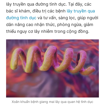
lây truyền qua đường tình dục. Tại đây, các
bác sĩ khám, điều trị các bệnh
lây truyền qua
Đọc Thanh Niên trên điện thoại
đường tình dục
và tư vấn, sàng lọc, giúp người
dân nâng cao nhận thức, phòng ngừa, giảm
thiểu nguy cơ lây nhiễm trong cộng đồng.
Theo dõi báo trên
Hotline
Liên hệ quảng cáo
0906 645 777
0908 780 404
Đặt báo
Quảng cáo
RSS
Tòa soạn
Chính sách bảo
Tổng biên tập: Nguyễn Ngọc Toàn
Phó tổng biên tập thường trực: Hải Thành
Phó tổng biên tập: Lâm Hiếu Dũng
Phó tổng biên tập: Trần Việt Hưng
Xoắn khuẩn bệnh giang mai lây qua quan hệ tình dục
Tổng thư ký tòa soạn: Đức Trung