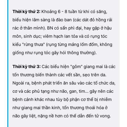
Thời kỳ thứ 2:
Khoảng 6 - 8 tuần từ khi có săng,
biểu hiện lâm sàng là đào ban (các dát đỏ hồng rải
rác ở thân mình). BN có sẩn phì đại, hay gặp ở hậu
môn, sinh dục; viêm hạch lan tỏa và có rụng tóc
kiểu "rừng thưa" (rụng từng mảng lốm đốm, không
giống như rụng tóc gây hói thông thường).
Thời kỳ thứ 3:
Các biểu hiện "gôm" giang mai là các
tổn thương biến thành các vết sần, sẹo trên da.
Ngoài ra, bệnh phát triển ăn sâu vào các tổ chức da,
cơ và các phủ tạng như não, gan, tim… gây nên các
bệnh cảnh khác nhau tùy bộ phận cơ thể bị nhiễm
như giang mai thần kinh, tổn thương thoái hóa ở
não gây liệt, nặng nề hơn có thể dẫn đến tử vong.