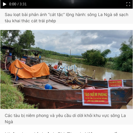
Current
0:00
/
Duration
3:31
Giấy phép xuất bản số 110/GP - BTTTT cấp ngày 24.3.2020
© 2003-2026 Bản quyền thuộc về Báo Thanh Niên. Cấm sao
Time
Sau loạt bài phản ánh “cát tặc” lộng hành: sông La Ngà sẽ sạch
chép dưới mọi hình thức nếu không có sự chấp thuận bằng văn
tàu khai thác cát trái phép
bản. Phát triển bởi ePi Technologies, JSC.
Các tàu bị niêm phong và yêu cầu di dời khỏi khu vực sông La
Ngà