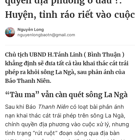
quyền địa phương ở đâu ?:
Chuyên mục khác
Huyện, tỉnh ráo riết vào cuộc
Tin đã xem
Chào ngày mới
Tin 24h
Nguyễn Long
Đăng xuất
nguyenlongbaotn@gmail.com
Tin thị trường
Tin 360
Chủ tịch UBND H.Tánh Linh ( Bình Thuận )
Video
Magazine
khẳng định sẽ đưa tất cả tàu khai thác cát trái
phép ra khỏi sông La Ngà, sau phản ánh của
Báo Thanh Niên.
Sản phẩm khác
“Tàu ma” vẫn càn quét sông La Ngà
Tiện ích
Bạn cần biết
Sau khi Báo
Thanh Niên
có loạt bài phản ánh
Thông tin tòa soạn
Liên hệ quảng cáo
nạn khai thác cát trái phép trên sông La Ngà,
chính quyền địa phương vào cuộc xử lý, nhưng
tình trạng “rút ruột” đoạn sông qua địa bàn