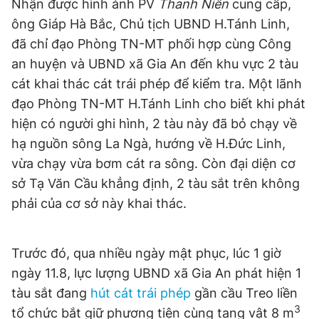
Nhận được hình ảnh PV
Thanh Niên
cung cấp,
ông Giáp Hà Bắc, Chủ tịch UBND H.Tánh Linh,
đã chỉ đạo Phòng TN-MT phối hợp cùng Công
an huyện và UBND xã Gia An đến khu vực 2 tàu
cát khai thác cát trái phép để kiểm tra. Một lãnh
đạo Phòng TN-MT H.Tánh Linh cho biết khi phát
hiện có người ghi hình, 2 tàu này đã bỏ chạy về
hạ nguồn sông La Ngà, hướng về H.Đức Linh,
vừa chạy vừa bơm cát ra sông. Còn đại diện cơ
sở Tạ Văn Cầu khẳng định, 2 tàu sắt trên không
phải của cơ sở này khai thác.
Trước đó, qua nhiều ngày mật phục, lúc 1 giờ
ngày 11.8, lực lượng UBND xã Gia An phát hiện 1
tàu sắt đang
hút cát trái phép
gần cầu Treo liền
3
tổ chức bắt giữ phương tiện cùng tang vật 8 m