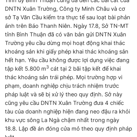
Tỉnh ủy Bình Thuận cũng đã đến các bãi cát của
DNTN Xuân Trường, Công ty Minh Châu và cơ
sở Tạ Văn Cầu kiểm tra thực tế sau loạt bài phản
ánh trên Báo Thanh Niên. Ngày 17.8, Sở TN-MT
tỉnh Bình Thuận đã có văn bản gửi DNTN Xuân
Trường yêu cầu dừng mọi hoạt động khai thác
khoáng sản khi giấy phép khai thác khoáng sản
hết hạn. Yêu cầu không được lợi dụng việc đang
3
tập kết 5.800 m
cát tại 2 bãi tập kết để khai
thác khoáng sản trái phép. Mọi trường hợp vi
phạm, doanh nghiệp chịu trách nhiệm trước
pháp luật và sẽ bị xử lý theo quy định. Sở này
cũng yêu cầu DNTN Xuân Trường đưa 4 chiếc
tàu của doanh nghiệp hiện đang neo đậu ra khỏi
khu vực sông La Ngà chậm nhất trong ngày
18.8. Lập đề án đóng cửa mỏ theo quy định pháp