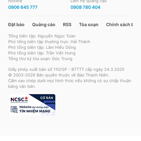
Hotline
Liên hệ quảng cáo
0906 645 777
0908 780 404
Đặt báo
Quảng cáo
RSS
Tòa soạn
Chính sách bảo
Tổng biên tập: Nguyễn Ngọc Toàn
Phó tổng biên tập thường trực: Hải Thành
Phó tổng biên tập: Lâm Hiếu Dũng
Phó tổng biên tập: Trần Việt Hưng
Tổng thư ký tòa soạn: Đức Trung
Giấy phép xuất bản số 110/GP - BTTTT cấp ngày 24.3.2020
© 2003-2026 Bản quyền thuộc về Báo Thanh Niên.
Cấm sao chép dưới mọi hình thức nếu không có sự chấp thuận
bằng văn bản.