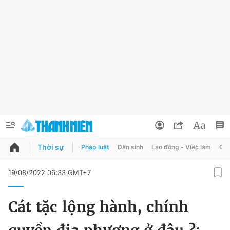
Thời sự
Pháp luật
Dân sinh
Lao động - Việc làm
Quy
QUẢNG CÁO
ĐẶT BÁO
19/08/2022 06:33 GMT+7
Thông tin tài khoản
Cát tặc lộng hành, chính
Đổi mật khẩu
Chuyên mục
Tin đã lưu