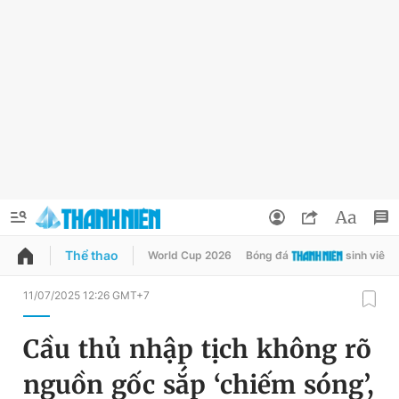
Thể thao
World Cup 2026
Bóng đá
sinh viên
QUẢNG CÁO
ĐẶT BÁO
11/07/2025 12:26 GMT+7
Thông tin tài khoản
Cầu thủ nhập tịch không rõ
Đổi mật khẩu
Chuyên mục
nguồn gốc sắp ‘chiếm sóng’,
Tin đã lưu