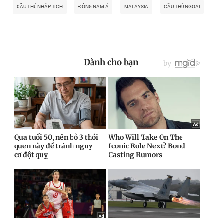
CẦU THỦ NHẬP TỊCH
ĐÔNG NAM Á
MALAYSIA
CẦU THỦ NGOẠI