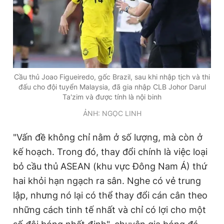
Giấy phép xuất bản số 110/GP - BTTTT cấp ngày 24.3.2020
© 2003-2026 Bản quyền thuộc về Báo Thanh Niên. Cấm sao
chép dưới mọi hình thức nếu không có sự chấp thuận bằng văn
bản. Phát triển bởi ePi Technologies, JSC.
Cầu thủ Joao Figueiredo, gốc Brazil, sau khi nhập tịch và thi
đấu cho đội tuyển Malaysia, đã gia nhập CLB Johor Darul
Ta'zim và được tính là nội binh
ẢNH: NGỌC LINH
"Vấn đề không chỉ nằm ở số lượng, mà còn ở
kế hoạch. Trong đó, thay đổi chính là việc loại
bỏ cầu thủ ASEAN (khu vực Đông Nam Á) thứ
hai khỏi hạn ngạch ra sân. Nghe có vẻ trung
lập, nhưng nó lại có thể thay đổi cán cân theo
những cách tinh tế nhất và chỉ có lợi cho một