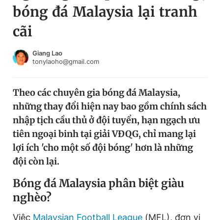
bóng đá Malaysia lại tranh
Chuyên mục khác
Tin đã xem
cãi
Chào ngày mới
Tin 24h
Đăng xuất
Giang Lao
tonylaoho@gmail.com
Tin thị trường
Tin 360
Theo các chuyên gia bóng đá Malaysia,
Video
Magazine
những thay đổi hiện nay bao gồm chính sách
nhập tịch cầu thủ ở đội tuyển, hạn ngạch ưu
Sản phẩm khác
tiên ngoại binh tại giải VĐQG, chỉ mang lại
lợi ích 'cho một số đội bóng' hơn là những
Tiện ích
Bạn cần biết
đội còn lại.
Thông tin tòa soạn
Liên hệ quảng cáo
Bóng đá Malaysia phân biệt giàu
nghèo?
Việc
Malaysian Football League
(MFL), đơn vị