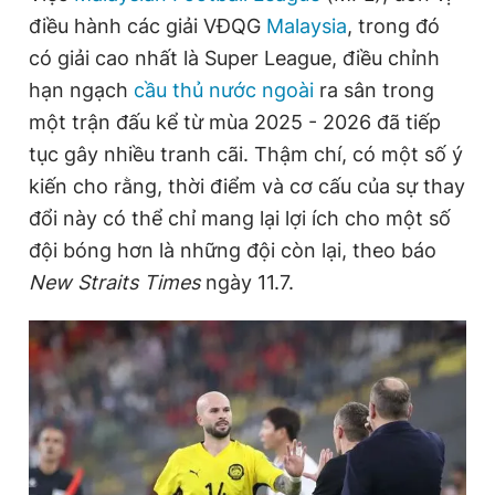
điều hành các giải VĐQG
Malaysia
, trong đó
có giải cao nhất là Super League, điều chỉnh
Đọc Thanh Niên trên điện thoại
hạn ngạch
cầu thủ nước ngoài
ra sân trong
một trận đấu kể từ mùa 2025 - 2026 đã tiếp
tục gây nhiều tranh cãi. Thậm chí, có một số ý
kiến cho rằng, thời điểm và cơ cấu của sự thay
Theo dõi báo trên
đổi này có thể chỉ mang lại lợi ích cho một số
đội bóng hơn là những đội còn lại, theo báo
Hotline
Liên hệ quảng cáo
New Straits Times
ngày 11.7.
0906 645 777
0908 780 404
Đặt báo
Quảng cáo
RSS
Tòa soạn
Chính sách bảo
Tổng biên tập: Nguyễn Ngọc Toàn
Phó tổng biên tập thường trực: Hải Thành
Phó tổng biên tập: Lâm Hiếu Dũng
Phó tổng biên tập: Trần Việt Hưng
Tổng thư ký tòa soạn: Đức Trung