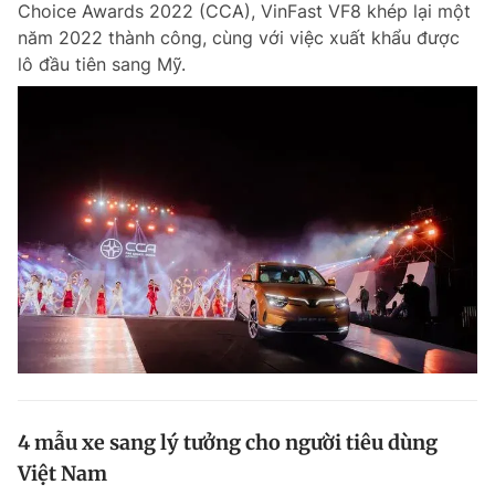
Choice Awards 2022 (CCA), VinFast VF8 khép lại một
Chuyên mục khác
năm 2022 thành công, cùng với việc xuất khẩu được
Tin đã xem
lô đầu tiên sang Mỹ.
Chào ngày mới
Tin 24h
Đăng xuất
Tin thị trường
Tin 360
Video
Magazine
Sản phẩm khác
Tiện ích
Bạn cần biết
Thông tin tòa soạn
Liên hệ quảng cáo
4 mẫu xe sang lý tưởng cho người tiêu dùng
Việt Nam