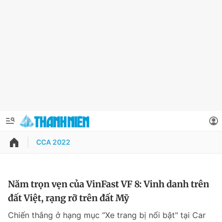
CCA 2022
QUẢNG CÁO
ĐẶT BÁO
Thông tin tài khoản
Năm trọn vẹn của VinFast VF 8: Vinh danh trên
đất Việt, rạng rỡ trên đất Mỹ
Đổi mật khẩu
Chuyên mục
Chiến thắng ở hạng mục “Xe trang bị nổi bật" tại Car
Tin đã lưu