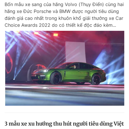
Bốn mẫu xe sang của hãng Volvo (Thụy Điển) cùng hai
hãng xe Đức Porsche và BMW được người tiêu dùng
đánh giá cao nhất trong khuôn khổ giải thưởng xe Car
Đọc Thanh Niên trên điện thoại
Choice Awards 2022 do có thiết kế độc đáo kèm...
Theo dõi báo trên
Hotline
Liên hệ quảng cáo
0906 645 777
0908 780 404
Đặt báo
Quảng cáo
RSS
Tòa soạn
Chính sách bảo m
Tổng biên tập: Nguyễn Ngọc Toàn
Phó tổng biên tập thường trực: Hải Thành
Phó tổng biên tập: Lâm Hiếu Dũng
Phó tổng biên tập: Trần Việt Hưng
3 mẫu xe xu hướng thu hút người tiêu dùng Việt
Tổng thư ký tòa soạn: Đức Trung