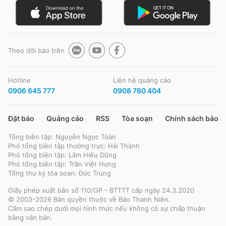
Theo dõi báo trên
Hotline
Liên hệ quảng cáo
0906 645 777
0908 780 404
Đặt báo
Quảng cáo
RSS
Tòa soạn
Chính sách bảo m
Tổng biên tập: Nguyễn Ngọc Toàn
Phó tổng biên tập thường trực: Hải Thành
Phó tổng biên tập: Lâm Hiếu Dũng
Phó tổng biên tập: Trần Việt Hưng
Tổng thư ký tòa soạn: Đức Trung
Giấy phép xuất bản số 110/GP - BTTTT cấp ngày 24.3.2020
© 2003-2026 Bản quyền thuộc về Báo Thanh Niên.
Cấm sao chép dưới mọi hình thức nếu không có sự chấp thuận
bằng văn bản.