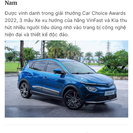
Nam
Giấy phép xuất bản số 110/GP - BTTTT cấp ngày 24.3.2020
© 2003-2026 Bản quyền thuộc về Báo Thanh Niên. Cấm sao chép
Được vinh danh trong giải thưởng Car Choice Awards
dưới mọi hình thức nếu không có sự chấp thuận bằng văn bản.
2022, 3 mẫu Xe xu hướng của hãng VinFast và Kia thu
Phát triển bởi ePi Technologies, JSC.
hút nhiều người tiêu dùng nhờ vào trang bị công nghệ
hiện đại và thiết kế độc đáo.