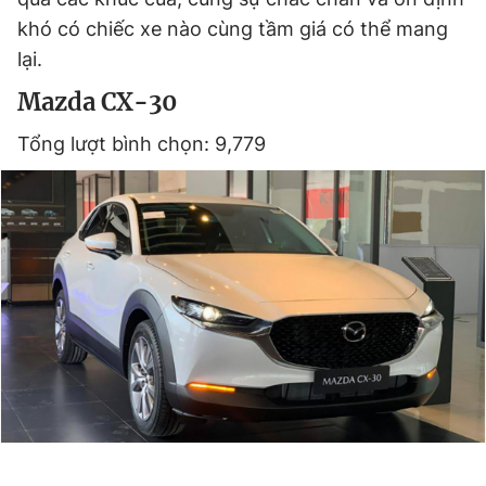
Giấy phép xuất bản số 110/GP - BTTTT cấp ngày 24.3.2020
khó có chiếc xe nào cùng tầm giá có thể mang
© 2003-2026 Bản quyền thuộc về Báo Thanh Niên. Cấm sao
lại.
chép dưới mọi hình thức nếu không có sự chấp thuận bằng văn
bản. Phát triển bởi ePi Technologies, JSC.
Mazda CX-30
Tổng lượt bình chọn: 9,779