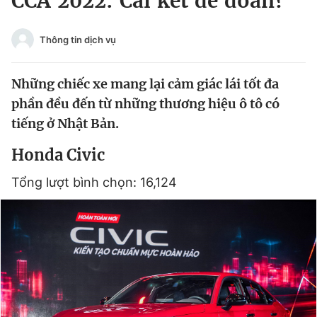
CCA 2022: Cái kết dễ đoán?
Chuyên mục khác
Tin đã xem
Thông tin dịch vụ
Chào ngày mới
Tin 24h
Đăng xuất
Những chiếc xe mang lại cảm giác lái tốt đa
Tin thị trường
Tin 360
phần đều đến từ những thương hiệu ô tô có
tiếng ở Nhật Bản.
Video
Magazine
Honda Civic
Tổng lượt bình chọn: 16,124
Sản phẩm khác
Tiện ích
Bạn cần biết
Thông tin tòa soạn
Liên hệ quảng cáo