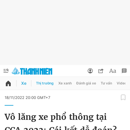
Xe
Thị trường
Xe xanh
Đánh giá xe
Tư vấn
Video
QUẢNG CÁO
ĐẶT BÁO
18/11/2022 20:00 GMT+7
Thông tin tài khoản
Vô lăng xe phổ thông tại
Đổi mật khẩu
Chuyên mục
Tin đã lưu