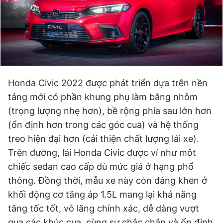
Đọc Thanh Niên trên điện thoại
Honda Civic 2022 được phát triển dựa trên nền
Theo dõi báo trên
tảng mới có phần khung phụ làm bằng nhôm
(trọng lượng nhẹ hơn), bề rộng phía sau lớn hơn
(ổn định hơn trong các góc cua) và hệ thống
Hotline
Liên hệ quảng cáo
0906 645 777
0908 780 404
treo hiện đại hơn (cải thiện chất lượng lái xe).
Trên đường, lái Honda Civic được ví như một
Đặt báo
Quảng cáo
RSS
Tòa soạn
Chính sách bảo
chiếc sedan cao cấp dù mức giá ở hạng phổ
thông. Đồng thời, mẫu xe này còn đáng khen ở
Tổng biên tập: Nguyễn Ngọc Toàn
Phó tổng biên tập thường trực: Hải Thành
khối động cơ tăng áp 1.5L mang lại khả năng
Phó tổng biên tập: Lâm Hiếu Dũng
Phó tổng biên tập: Trần Việt Hưng
tăng tốc tốt, vô lăng chính xác, dễ dàng vượt
Tổng thư ký tòa soạn: Đức Trung
qua các khúc cua, cùng sự chắc chắn và ổn định