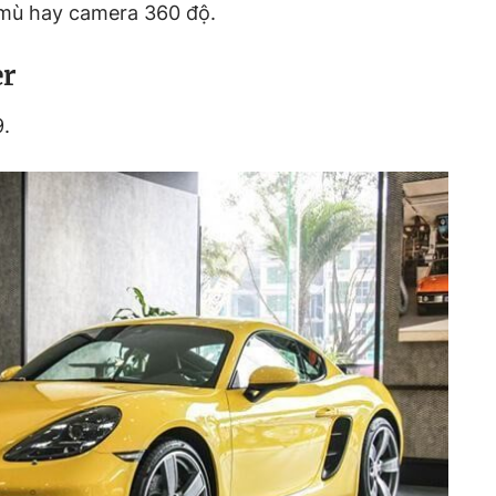
 mù hay camera 360 độ.
er
9.