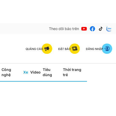
Theo dõi báo trên
QUẢNG CÁO
ĐẶT BÁO
ĐĂNG NHẬP
Công
Tiêu
Thời trang
Xe
Video
nghệ
dùng
trẻ