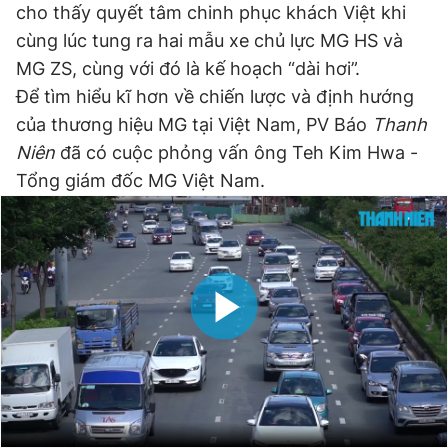
cho thấy quyết tâm chinh phục khách Việt khi
Giấy phép xuất bản số 110/GP - BTTTT cấp ngày 24.3.2020
© 2003-2026 Bản quyền thuộc về Báo Thanh Niên. Cấm sao
cùng lúc tung ra hai mẫu xe chủ lực MG HS và
chép dưới mọi hình thức nếu không có sự chấp thuận bằng văn
MG ZS, cùng với đó là kế hoạch “dài hơi”.
bản. Phát triển bởi ePi Technologies, JSC.
Để tìm hiểu kĩ hơn về chiến lược và định hướng
của thương hiệu MG tại Việt Nam, PV Báo
Thanh
Niên
đã có cuộc phỏng vấn ông Teh Kim Hwa -
Tổng giám đốc MG Việt Nam.