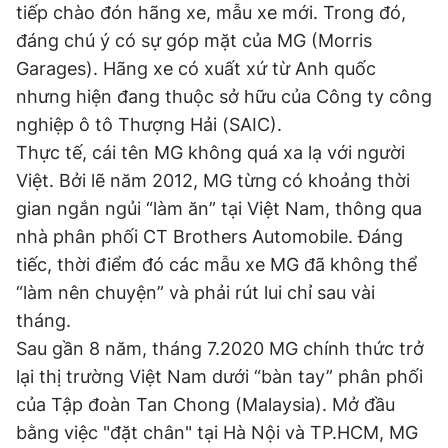
tiếp chào đón hãng xe, mẫu xe mới. Trong đó,
đáng chú ý có sự góp mặt của MG (Morris
Garages). Hãng xe có xuất xứ từ Anh quốc
Đọc Thanh Niên trên điện thoại
nhưng hiện đang thuộc sở hữu của Công ty công
nghiệp ô tô Thượng Hải (SAIC).
Thực tế, cái tên MG không quá xa lạ với người
Việt. Bởi lẽ năm 2012, MG từng có khoảng thời
Theo dõi báo trên
gian ngắn ngủi “làm ăn” tại Việt Nam, thông qua
nhà phân phối CT Brothers Automobile. Đáng
Hotline
Liên hệ quảng cáo
tiếc, thời điểm đó các mẫu xe MG đã không thể
0906 645 777
0908 780 404
“làm nên chuyện” và phải rút lui chỉ sau vài
tháng.
Đặt báo
Quảng cáo
RSS
Tòa soạn
Chính sách bảo
Sau gần 8 năm, tháng 7.2020 MG chính thức trở
Tổng biên tập: Nguyễn Ngọc Toàn
lại thị trường Việt Nam dưới “bàn tay” phân phối
Phó tổng biên tập thường trực: Hải Thành
Phó tổng biên tập: Lâm Hiếu Dũng
của Tập đoàn Tan Chong (Malaysia). Mở đầu
Phó tổng biên tập: Trần Việt Hưng
bằng việc "đặt chân" tại Hà Nội và TP.HCM, MG
Tổng thư ký tòa soạn: Đức Trung