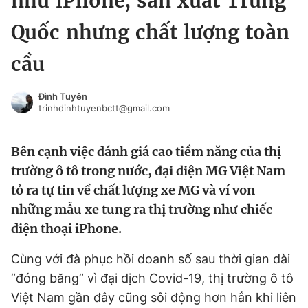
như iPhone, sản xuất Trung
Chuyên mục khác
Quốc nhưng chất lượng toàn
Tin đã xem
Chào ngày mới
Tin 24h
cầu
Đăng xuất
Tin thị trường
Tin 360
Đình Tuyên
trinhdinhtuyenbctt@gmail.com
Video
Magazine
Bên cạnh việc đánh giá cao tiềm năng của thị
trường ô tô trong nước, đại diện MG Việt Nam
Sản phẩm khác
tỏ ra tự tin về chất lượng xe MG và ví von
những mẫu xe tung ra thị trường như chiếc
Tiện ích
Bạn cần biết
điện thoại iPhone.
Thông tin tòa soạn
Liên hệ quảng cáo
Cùng với đà phục hồi doanh số sau thời gian dài
“đóng băng” vì đại dịch Covid-19, thị trường ô tô
Việt Nam gần đây cũng sôi động hơn hẳn khi liên