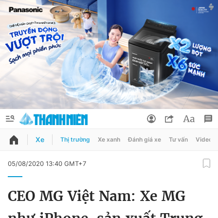
Xe
Thị trường
Xe xanh
Đánh giá xe
Tư vấn
Video
QUẢNG CÁO
ĐẶT BÁO
05/08/2020 13:40 GMT+7
Thông tin tài khoản
CEO MG Việt Nam: Xe MG
Đổi mật khẩu
Chuyên mục
Tin đã lưu