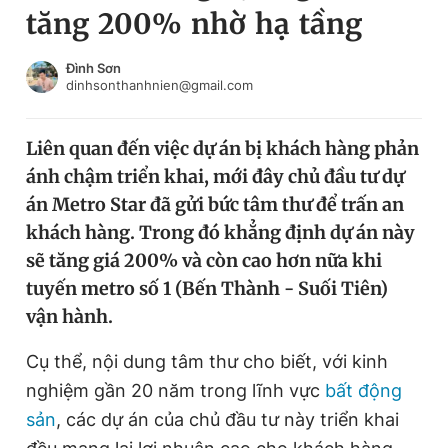
tăng 200% nhờ hạ tầng
Chuyên mục khác
Tin đã xem
Chào ngày mới
Tin 24h
Đình Sơn
dinhsonthanhnien@gmail.com
Đăng xuất
Tin thị trường
Tin 360
Liên quan đến việc dự án bị khách hàng phản
ánh chậm triển khai, mới đây chủ đầu tư dự
Video
Magazine
án Metro Star đã gửi bức tâm thư để trấn an
khách hàng. Trong đó khẳng định dự án này
sẽ tăng giá 200% và còn cao hơn nữa khi
Sản phẩm khác
tuyến metro số 1 (Bến Thành - Suối Tiên)
Tiện ích
Bạn cần biết
vận hành.
Cụ thể, nội dung tâm thư cho biết, với kinh
Thông tin tòa soạn
Liên hệ quảng cáo
nghiệm gần 20 năm trong lĩnh vực
bất động
sản
, các dự án của chủ đầu tư này triển khai