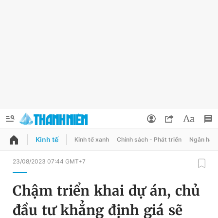
Kinh tế
Kinh tế xanh
Chính sách - Phát triển
Ngân hàn
QUẢNG CÁO
ĐẶT BÁO
23/08/2023 07:44 GMT+7
Thông tin tài khoản
Chậm triển khai dự án, chủ
Đổi mật khẩu
Chuyên mục
đầu tư khẳng định giá sẽ
Tin đã lưu