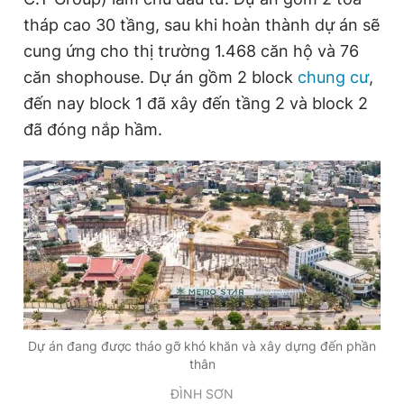
Giấy phép xuất bản số 110/GP - BTTTT cấp ngày 24.3.2020
tháp cao 30 tầng, sau khi hoàn thành dự án sẽ
© 2003-2026 Bản quyền thuộc về Báo Thanh Niên. Cấm sao
cung ứng cho thị trường 1.468 căn hộ và 76
chép dưới mọi hình thức nếu không có sự chấp thuận bằng văn
bản. Phát triển bởi ePi Technologies, JSC.
căn shophouse. Dự án gồm 2 block
chung cư
,
đến nay block 1 đã xây đến tầng 2 và block 2
đã đóng nắp hầm.
Dự án đang được tháo gỡ khó khăn và xây dựng đến phần
thân
ĐÌNH SƠN