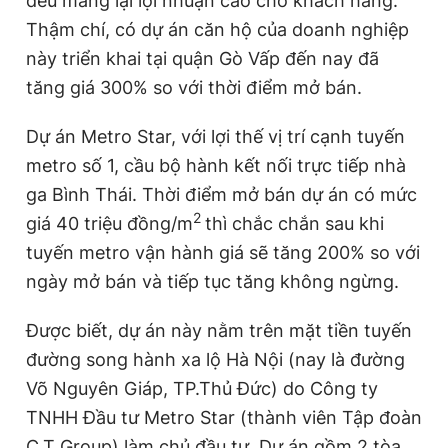
đều mang lại lợi nhuận cao cho khách hàng.
Thậm chí, có dự án căn hộ của doanh nghiệp
này triển khai tại quận Gò Vấp đến nay đã
Đọc Thanh Niên trên điện thoại
tăng giá 300% so với thời điểm mở bán.
Dự án Metro Star, với lợi thế vị trí cạnh tuyến
metro số 1, cầu bộ hành kết nối trực tiếp nhà
Theo dõi báo trên
ga Bình Thái. Thời điểm mở bán dự án có mức
2
giá 40 triệu đồng/m
thì chắc chắn sau khi
Hotline
Liên hệ quảng cáo
tuyến metro vận hành giá sẽ tăng 200% so với
0906 645 777
0908 780 404
ngày mở bán và tiếp tục tăng không ngừng.
Đặt báo
Quảng cáo
RSS
Tòa soạn
Chính sách bảo
Được biết, dự án này nằm trên mặt tiền tuyến
đường song hành xa lộ Hà Nội (nay là đường
Tổng biên tập: Nguyễn Ngọc Toàn
Phó tổng biên tập thường trực: Hải Thành
Võ Nguyên Giáp, TP.Thủ Đức) do Công ty
Phó tổng biên tập: Lâm Hiếu Dũng
TNHH Đầu tư Metro Star (thành viên Tập đoàn
Phó tổng biên tập: Trần Việt Hưng
Tổng thư ký tòa soạn: Đức Trung
C.T Group) làm chủ đầu tư. Dự án gồm 2 tòa