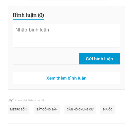
Bình luận (
0
)
Gửi bình luận
Xem thêm bình luận
Khám phá thêm chủ đề
METRO SỐ 1
BẤT ĐỘNG SẢN
CĂN HỘ CHUNG CƯ
ĐỊA ỐC