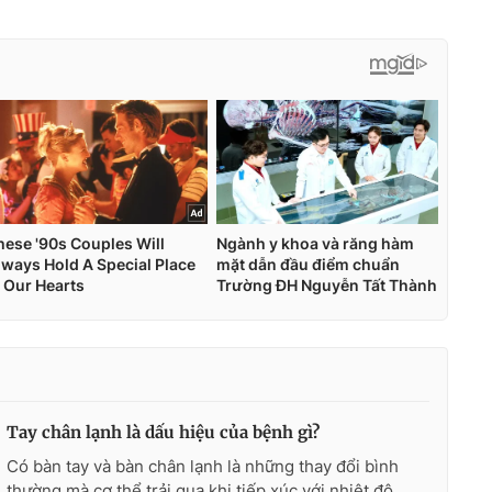
Tay chân lạnh là dấu hiệu của bệnh gì?
Có bàn tay và bàn chân lạnh là những thay đổi bình
thường mà cơ thể trải qua khi tiếp xúc với nhiệt độ