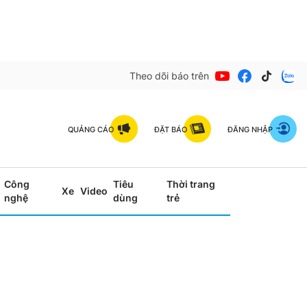
Theo dõi báo trên
QUẢNG CÁO
ĐẶT BÁO
ĐĂNG NHẬP
Công
Tiêu
Thời trang
Xe
Video
nghệ
dùng
trẻ