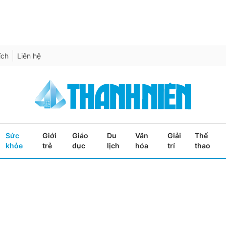
ích
Liên hệ
Sức
Giới
Giáo
Du
Văn
Giải
Thể
khỏe
trẻ
dục
lịch
hóa
trí
thao