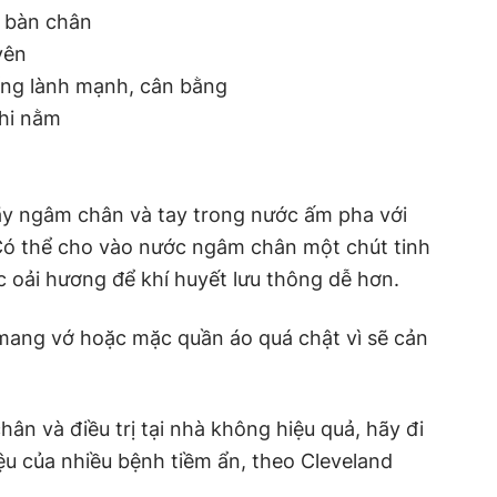
 bàn chân
yên
ống lành mạnh, cân bằng
khi nằm
 hãy ngâm chân và tay trong nước ấm pha với
 Có thể cho vào nước ngâm chân một chút tinh
 oải hương để khí huyết lưu thông dễ hơn.
mang vớ hoặc mặc quần áo quá chật vì sẽ cản
ân và điều trị tại nhà không hiệu quả, hãy đi
iệu của nhiều bệnh tiềm ẩn, theo Cleveland