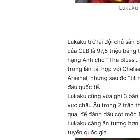
Lukaku 
Lukaku trở lại đội chủ sân 
của CLB là 97,5 triệu bảng 
hạng Anh cho “The Blues”. 
trong lần tái hợp với Chel
Arsenal, nhưng sau đó “tịt 
đấu quốc tế.
Lukaku cũng vừa ghi 3 bàn
vực châu Âu trong 2 trận t
qua, để đánh dấu cột mốc 1
Lukaku càng ấn tượng hơn 
tuyển quốc gia.