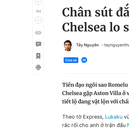
Chân sút đắ
Chelsea lo 
Tây Nguyên
- taynguyent
Chia sẻ
Tiền đạo ngôi sao Romelu 
Chelsea gặp Aston Villa ở
tiết lộ đang vật lộn với ch
Theo tờ Express,
Lukaku
vừ
rắc rối cho anh ở trận đấu