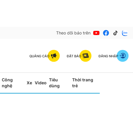
Theo dõi báo trên
QUẢNG CÁO
ĐẶT BÁO
ĐĂNG NHẬP
Công
Tiêu
Thời trang
Xe
Video
nghệ
dùng
trẻ