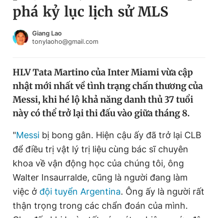
phá kỷ lục lịch sử MLS
Chuyên mục khác
Tin đã xem
Chào ngày mới
Tin 24h
Giang Lao
tonylaoho@gmail.com
Đăng xuất
Tin thị trường
Tin 360
HLV Tata Martino của Inter Miami vừa cập
nhật mới nhất về tình trạng chấn thương của
Video
Magazine
Messi, khi hé lộ khả năng danh thủ 37 tuổi
này có thể trở lại thi đấu vào giữa tháng 8.
Sản phẩm khác
"
Messi
bị bong gân. Hiện cậu ấy đã trở lại CLB
Tiện ích
Bạn cần biết
để điều trị vật lý trị liệu cùng bác sĩ chuyên
khoa về vận động học của chúng tôi, ông
Walter Insaurralde, cũng là người đang làm
Thông tin tòa soạn
Liên hệ quảng cáo
việc ở
đội tuyển Argentina
. Ông ấy là người rất
thận trọng trong các chẩn đoán của mình.