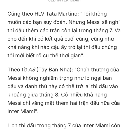
Giấy phép xuất bản số 110/GP - BTTTT cấp ngày 24.3.2020
© 2003-2026 Bản quyền thuộc về Báo Thanh Niên. Cấm sao
Cũng theo HLV Tata Martino: "Tôi không
chép dưới mọi hình thức nếu không có sự chấp thuận bằng văn
bản. Phát triển bởi ePi Technologies, JSC.
muốn các bạn suy đoán. Nhưng Messi sẽ nghỉ
thi đấu thêm các trận còn lại trong tháng 7. Và
cho đến khi có kết quả cuối cùng, cũng như
khả năng khi nào cậu ấy trở lại thi đấu chúng
tôi mới biết rõ cụ thể thời gian".
Theo tờ
AS
(Tây Ban Nha): "Chấn thương của
Messi không nghiêm trọng như lo ngại ban
đầu và danh thủ này có thể trở lại thi đấu vào
khoảng giữa tháng 8. Có nhiều khả năng
Messi chỉ vắng mặt thêm hai trận đấu nữa của
Inter Miami".
Lịch thi đấu trong tháng 7 của Inter Miami còn