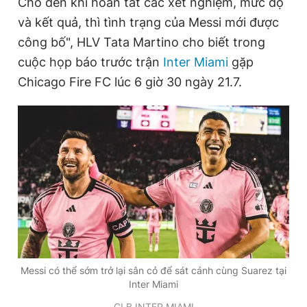
Cho đến khi hoàn tất các xét nghiệm, mức độ
và kết quả, thì tình trạng của Messi mới được
công bố", HLV Tata Martino cho biết trong
Đọc Thanh Niên trên điện thoại
cuộc họp báo trước trận
Inter Miami
gặp
Chicago Fire FC lúc 6 giờ 30 ngày 21.7.
Theo dõi báo trên
Hotline
Liên hệ quảng cáo
0906 645 777
0908 780 404
Đặt báo
Quảng cáo
RSS
Tòa soạn
Chính sách bảo
Tổng biên tập: Nguyễn Ngọc Toàn
Phó tổng biên tập thường trực: Hải Thành
Messi có thể sớm trở lại sân cỏ để sát cánh cùng Suarez tại
Phó tổng biên tập: Lâm Hiếu Dũng
Inter Miami
Phó tổng biên tập: Trần Việt Hưng
Tổng thư ký tòa soạn: Đức Trung
CLB INTER MIAMI