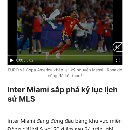
C
0:00
/
D
5:02
u
u
EURO và Copa America khép lại, kỷ nguyên Messi - Ronaldo
cũng đã kết thúc?
r
r
r
a
Inter Miami sắp phá kỷ lục lịch
e
t
sử MLS
n
i
t
o
Inter Miami đang đứng đầu bảng khu vực miền
T
n
Đông giải MLS với 50 điểm sau 24 trận, ghi
i