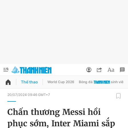
Thể thao
World Cup 2026
Bóng đá
sinh viên
QUẢNG CÁO
ĐẶT BÁO
20/07/2024 09:46 GMT+7
Thông tin tài khoản
Chấn thương Messi hồi
Đổi mật khẩu
Chuyên mục
phục sớm, Inter Miami sắp
Tin đã lưu