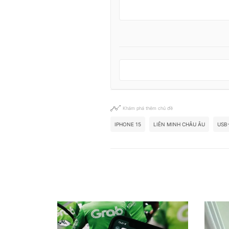
Khám phá thêm chủ đề
IPHONE 15
LIÊN MINH CHÂU ÂU
USB