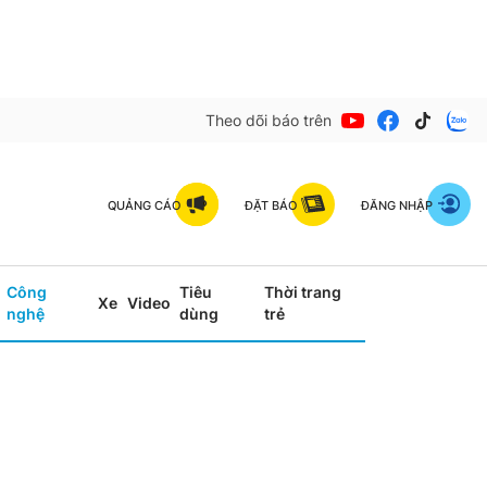
Theo dõi báo trên
QUẢNG CÁO
ĐẶT BÁO
ĐĂNG NHẬP
Công
Tiêu
Thời trang
Xe
Video
nghệ
dùng
trẻ