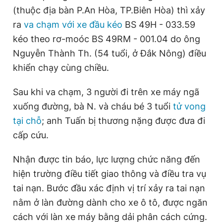
(thuộc địa bàn P.An Hòa, TP.Biên Hòa) thì xảy
Giấy phép xuất bản số 110/GP - BTTTT cấp ngày 24.3.2020
© 2003-2026 Bản quyền thuộc về Báo Thanh Niên. Cấm sao
ra
va chạm với xe đầu kéo
BS 49H - 033.59
chép dưới mọi hình thức nếu không có sự chấp thuận bằng văn
bản. Phát triển bởi ePi Technologies, JSC.
kéo theo rơ-moóc BS 49RM - 001.04 do ông
Nguyễn Thành Th. (54 tuổi, ở Đắk Nông) điều
khiển chạy cùng chiều.
Sau khi va chạm, 3 người đi trên xe máy ngã
xuống đường, bà N. và cháu bé 3 tuổi
tử vong
tại chỗ
; anh Tuấn bị thương nặng được đưa đi
cấp cứu.
Nhận được tin báo, lực lượng chức năng đến
hiện trường điều tiết giao thông và điều tra vụ
tai nạn. Bước đầu xác định vị trí xảy ra tai nạn
nằm ở làn đường dành cho xe ô tô, được ngăn
cách với làn xe máy bằng dải phân cách cứng.