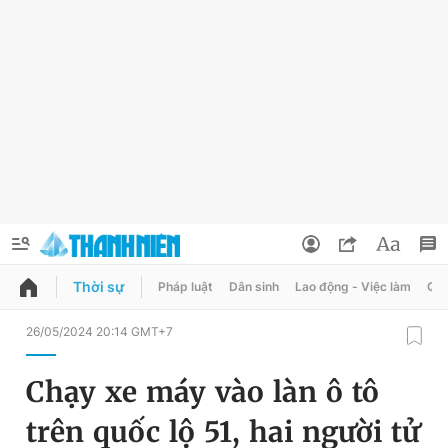
Thời sự
Pháp luật
Dân sinh
Lao động - Việc làm
Quy
QUẢNG CÁO
ĐẶT BÁO
26/05/2024 20:14 GMT+7
Thông tin tài khoản
Chạy xe máy vào làn ô tô
Đổi mật khẩu
Chuyên mục
trên quốc lộ 51, hai người tử
Tin đã lưu