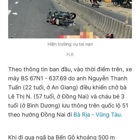
Đọc Thanh Niên trên điện thoại
Hiện trường vụ tai nạn
H.K
Theo dõi báo trên
Theo thông tin ban đầu, vào thời điểm trên, xe
máy BS 67N1 - 637.69 do anh Nguyễn Thanh
Hotline
Liên hệ quảng cáo
0906 645 777
0908 780 404
Tuấn (22 tuổi, ở An Giang) điều khiển chở bà
Lê Thị N. (57 tuổi, ở Đồng Nai) và cháu bé 3
Đặt báo
Quảng cáo
RSS
Tòa soạn
Chính sách bảo
tuổi (ở Bình Dương) lưu thông trên quốc lộ 51
Tổng biên tập: Nguyễn Ngọc Toàn
theo hướng Đồng Nai đi
Bà Rịa - Vũng Tàu.
Phó tổng biên tập thường trực: Hải Thành
Phó tổng biên tập: Lâm Hiếu Dũng
Phó tổng biên tập: Trần Việt Hưng
Tổng thư ký tòa soạn: Đức Trung
Khi đi qua ngã ba Bến Gỗ khoảng 500 m