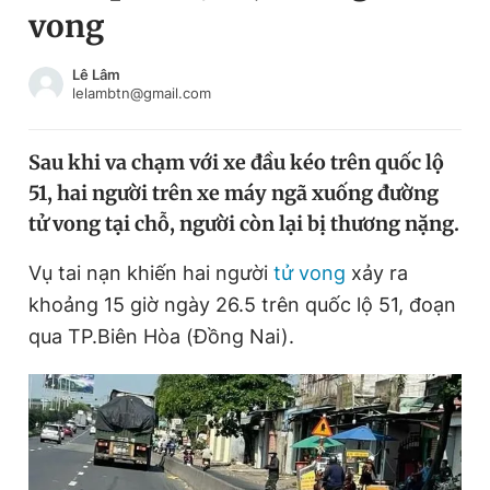
vong
Chuyên mục khác
Tin đã xem
Chào ngày mới
Tin 24h
Lê Lâm
lelambtn@gmail.com
Đăng xuất
Tin thị trường
Tin 360
Sau khi va chạm với xe đầu kéo trên quốc lộ
51, hai người trên xe máy ngã xuống đường
Video
Magazine
tử vong tại chỗ, người còn lại bị thương nặng.
Vụ tai nạn khiến hai người
tử vong
xảy ra
Sản phẩm khác
khoảng 15 giờ ngày 26.5 trên quốc lộ 51, đoạn
Tiện ích
Bạn cần biết
qua TP.Biên Hòa (Đồng Nai).
Thông tin tòa soạn
Liên hệ quảng cáo