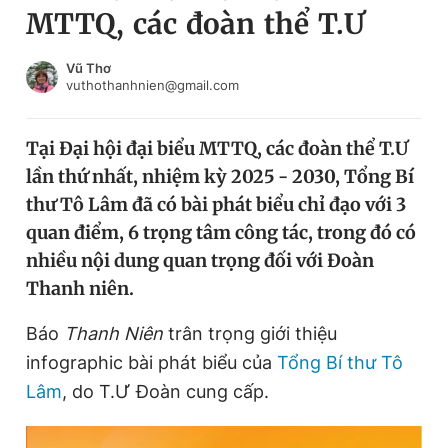
MTTQ, các đoàn thể T.Ư
Chuyên mục khác
Tin đã xem
Chào ngày mới
Tin 24h
Vũ Thơ
vuthothanhnien@gmail.com
Đăng xuất
Tin thị trường
Tin 360
Tại Đại hội đại biểu MTTQ, các đoàn thể T.Ư
lần thứ nhất, nhiệm kỳ 2025 - 2030, Tổng Bí
Video
Magazine
thư Tô Lâm đã có bài phát biểu chỉ đạo với 3
quan điểm, 6 trọng tâm công tác, trong đó có
nhiều nội dung quan trọng đối với Đoàn
Sản phẩm khác
Thanh niên.
Tiện ích
Bạn cần biết
Báo
Thanh Niên
trân trọng giới thiệu
infographic bài phát biểu của
Tổng Bí thư Tô
Thông tin tòa soạn
Liên hệ quảng cáo
Lâm
, do T.Ư Đoàn cung cấp.