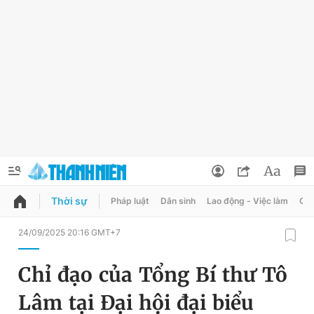
Thời sự
Pháp luật
Dân sinh
Lao động - Việc làm
Quy
QUẢNG CÁO
ĐẶT BÁO
24/09/2025 20:16 GMT+7
Thông tin tài khoản
Chỉ đạo của Tổng Bí thư Tô
Đổi mật khẩu
Chuyên mục
Lâm tại Đại hội đại biểu
Tin đã lưu