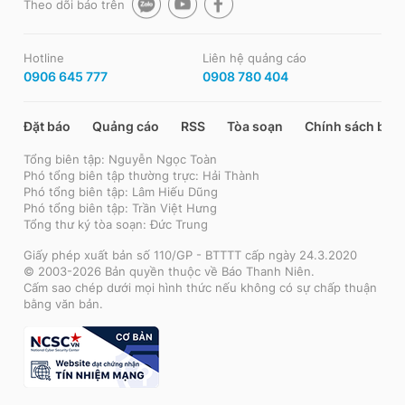
Theo dõi báo trên
Hotline
Liên hệ quảng cáo
0906 645 777
0908 780 404
Đặt báo
Quảng cáo
RSS
Tòa soạn
Chính sách bảo
Tổng biên tập: Nguyễn Ngọc Toàn
Phó tổng biên tập thường trực: Hải Thành
Phó tổng biên tập: Lâm Hiếu Dũng
Phó tổng biên tập: Trần Việt Hưng
Tổng thư ký tòa soạn: Đức Trung
Giấy phép xuất bản số 110/GP - BTTTT cấp ngày 24.3.2020
© 2003-2026 Bản quyền thuộc về Báo Thanh Niên.
Cấm sao chép dưới mọi hình thức nếu không có sự chấp thuận
bằng văn bản.