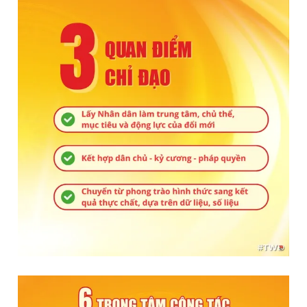
Giấy phép xuất bản số 110/GP - BTTTT cấp ngày 24.3.2020
© 2003-2026 Bản quyền thuộc về Báo Thanh Niên. Cấm sao
chép dưới mọi hình thức nếu không có sự chấp thuận bằng văn
bản. Phát triển bởi ePi Technologies, JSC.