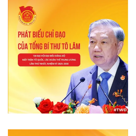
Đọc Thanh Niên trên điện thoại
Theo dõi báo trên
Hotline
Liên hệ quảng cáo
0906 645 777
0908 780 404
Đặt báo
Quảng cáo
RSS
Tòa soạn
Chính sách bảo
Tổng biên tập: Nguyễn Ngọc Toàn
Phó tổng biên tập thường trực: Hải Thành
Phó tổng biên tập: Lâm Hiếu Dũng
Phó tổng biên tập: Trần Việt Hưng
Tổng thư ký tòa soạn: Đức Trung