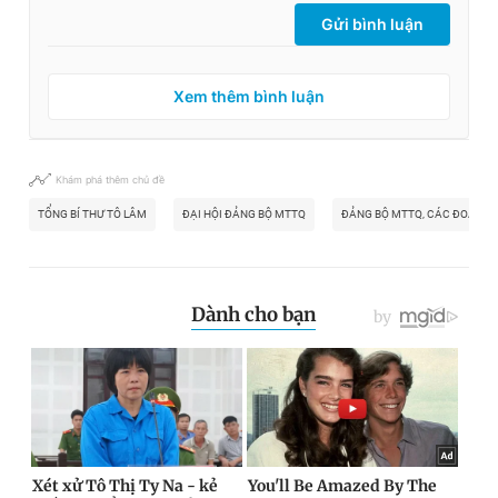
Gửi bình luận
Xem thêm bình luận
Khám phá thêm chủ đề
TỔNG BÍ THƯ TÔ LÂM
ĐẠI HỘI ĐẢNG BỘ MTTQ
ĐẢNG BỘ MTTQ, CÁC ĐOÀN TH