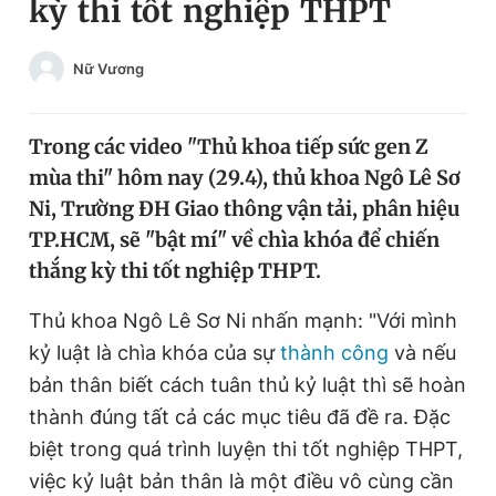
kỳ thi tốt nghiệp THPT
Chuyên mục khác
Tin đã xem
Nữ Vương
Chào ngày mới
Tin 24h
Đăng xuất
Tin thị trường
Tin 360
Trong các video "Thủ khoa tiếp sức gen Z
mùa thi" hôm nay (29.4), thủ khoa Ngô Lê Sơ
Ni, Trường ĐH Giao thông vận tải, phân hiệu
Video
Magazine
TP.HCM, sẽ "bật mí" về chìa khóa để chiến
thắng kỳ thi tốt nghiệp THPT.
Sản phẩm khác
Thủ khoa Ngô Lê Sơ Ni nhấn mạnh: "Với mình
Tiện ích
Bạn cần biết
kỷ luật là chìa khóa của sự
thành công
và nếu
bản thân biết cách tuân thủ kỷ luật thì sẽ hoàn
Thông tin tòa soạn
Liên hệ quảng cáo
thành đúng tất cả các mục tiêu đã đề ra. Đặc
biệt trong quá trình luyện thi tốt nghiệp THPT,
việc kỷ luật bản thân là một điều vô cùng cần