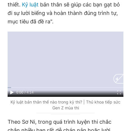
thiết.
Kỷ luật
bản thân sẽ giúp các bạn gạt bỏ
đi sự lười biếng và hoàn thành đúng trình tự,
Đọc Thanh Niên trên điện thoại
mục tiêu đã đề ra".
Theo dõi báo trên
Hotline
Liên hệ quảng cáo
0906 645 777
0908 780 404
C
0:00
/
D
4:14
Đặt báo
Quảng cáo
RSS
Tòa soạn
Chính sách bảo
u
u
Kỷ luật bản thân thế nào trong kỳ thi? | Thủ khoa tiếp sức
Tổng biên tập: Nguyễn Ngọc Toàn
Gen Z mùa thi
r
r
Phó tổng biên tập thường trực: Hải Thành
Phó tổng biên tập: Lâm Hiếu Dũng
r
a
Theo Sơ Ni, trong quá trình luyện thi chắc
Phó tổng biên tập: Trần Việt Hưng
Tổng thư ký tòa soạn: Đức Trung
e
t
chắn nhiều bạn rất dễ chán nản hoặc lười