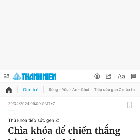
Giới trẻ
Sống - Yêu - Ăn - Chơi
Tiếp sức gen Z mùa thi
QUẢNG CÁO
ĐẶT BÁO
29/04/2024 09:00 GMT+7
Thông tin tài khoản
Thủ khoa tiếp sức gen Z:
Đổi mật khẩu
Chìa khóa để chiến thắng
Chuyên mục
Tin đã lưu