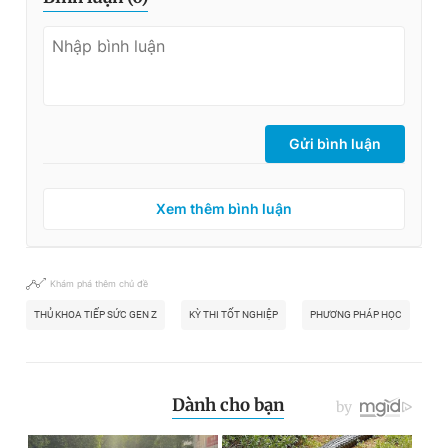
Gửi bình luận
Xem thêm bình luận
Khám phá thêm chủ đề
THỦ KHOA TIẾP SỨC GEN Z
KỲ THI TỐT NGHIỆP
PHƯƠNG PHÁP HỌC
TH