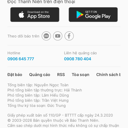
Đọc Thanh Niên trên điện thoại
Theo dõi báo trên
Hotline
Liên hệ quảng cáo
0906 645 777
0908 780 404
Đặt báo
Quảng cáo
RSS
Tòa soạn
Chính sách bảo
Tổng biên tập: Nguyễn Ngọc Toàn
Phó tổng biên tập thường trực: Hải Thành
Phó tổng biên tập: Lâm Hiếu Dũng
Phó tổng biên tập: Trần Việt Hưng
Tổng thư ký tòa soạn: Đức Trung
Giấy phép xuất bản số 110/GP - BTTTT cấp ngày 24.3.2020
© 2003-2026 Bản quyền thuộc về Báo Thanh Niên.
Cấm sao chép dưới mọi hình thức nếu không có sự chấp thuận