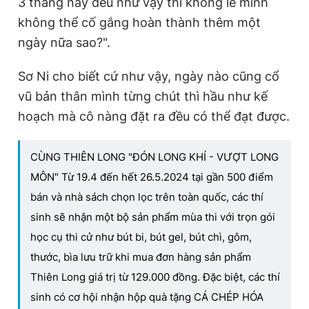
3 tháng nay đều như vậy thì không lẽ mình
không thể cố gắng hoàn thành thêm một
ngày nữa sao?".
Sơ Ni cho biết cứ như vậy, ngày nào cũng cổ
vũ bản thân mình từng chút thì hầu như kế
hoạch mà cô nàng đặt ra đều có thể đạt được.
CÙNG THIÊN LONG "ĐÓN LONG KHÍ - VƯỢT LONG
MÔN" Từ 19.4 đến hết 26.5.2024 tại gần 500 điểm
bán và nhà sách chọn lọc trên toàn quốc, các thí
sinh sẽ nhận một bộ sản phẩm mùa thi với trọn gói
học cụ thi cử như bút bi, bút gel, bút chì, gôm,
thước, bìa lưu trữ khi mua đơn hàng sản phẩm
Thiên Long giá trị từ 129.000 đồng. Đặc biệt, các thí
sinh có cơ hội nhận hộp quà tặng CÁ CHÉP HÓA