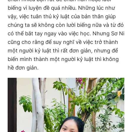
n
i
Giấy phép xuất bản số 110/GP - BTTTT cấp ngày 24.3.2020
biếng vì luyện đề quá nhiều. Những lúc như
© 2003-2026 Bản quyền thuộc về Báo Thanh Niên. Cấm sao
t
o
vậy, việc tuân thủ kỷ luật của bản thân giúp
chép dưới mọi hình thức nếu không có sự chấp thuận bằng văn
bản. Phát triển bởi ePi Technologies, JSC.
T
n
chúng ta sẽ không còn lười biếng nữa và từ đó
i
có thể bắt tay ngay vào việc học. Nhưng Sơ Ni
m
cũng cho rằng để suy nghĩ về việc trở thành
một người kỷ luật thì rất đơn giản, nhưng để
e
biến mình thành một người kỷ luật thì không
hề đơn giản.