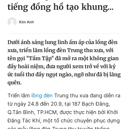
tiếng đồng hồ tạo khung...
Chuyên mục khác
Tin đã xem
Chào ngày mới
Tin 24h
Kim Anh
Đăng xuất
Tin thị trường
Tin 360
Dưới ánh sáng lung linh ấm áp của lồng đèn
xưa, triển lãm lồng đèn Trung thu xưa, với
Video
Magazine
tên gọi "Tầm Tập" đã mở ra một không gian
đầy hoài niệm, đưa người xem trở về với ký
ức tuổi thơ đầy ngọt ngào, ngỡ như đã bị lãng
Sản phẩm khác
quên.
Tiện ích
Bạn cần biết
Triển lãm
lồng đèn
Trung thu xưa đang diễn ra
từ ngày 24.8 đến 20.9, tại 187 Bạch Đằng,
Thông tin tòa soạn
Liên hệ quảng cáo
Q.Tân Bình, TP.HCM, được thực hiện bởi Khởi
Đăng Tác Khí, một tổ chức chuyên phục dựng
các mẫu lồng đèn Trung thu truyền thống.