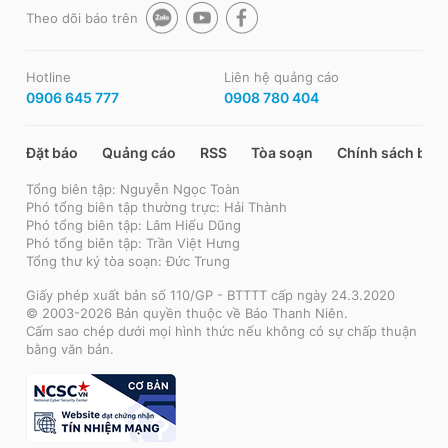
Theo dõi báo trên
Hotline
Liên hệ quảng cáo
0906 645 777
0908 780 404
Đặt báo
Quảng cáo
RSS
Tòa soạn
Chính sách bảo
Tổng biên tập: Nguyễn Ngọc Toàn
Phó tổng biên tập thường trực: Hải Thành
Phó tổng biên tập: Lâm Hiếu Dũng
Phó tổng biên tập: Trần Việt Hưng
Tổng thư ký tòa soạn: Đức Trung
Giấy phép xuất bản số 110/GP - BTTTT cấp ngày 24.3.2020
© 2003-2026 Bản quyền thuộc về Báo Thanh Niên.
Cấm sao chép dưới mọi hình thức nếu không có sự chấp thuận
bằng văn bản.