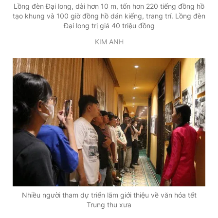
Lồng đèn Đại long, dài hơn 10 m, tốn hơn 220 tiếng đồng hồ
Giấy phép xuất bản số 110/GP - BTTTT cấp ngày 24.3.2020
tạo khung và 100 giờ đồng hồ dán kiếng, trang trí. Lồng đèn
© 2003-2026 Bản quyền thuộc về Báo Thanh Niên. Cấm sao
Đại long trị giá 40 triệu đồng
chép dưới mọi hình thức nếu không có sự chấp thuận bằng văn
bản. Phát triển bởi ePi Technologies, JSC.
KIM ANH
Nhiều người tham dự triển lãm giới thiệu về văn hóa tết
Trung thu xưa