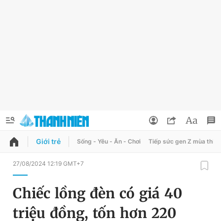
Giới trẻ
Sống - Yêu - Ăn - Chơi
Tiếp sức gen Z mùa thi
QUẢNG CÁO
ĐẶT BÁO
27/08/2024 12:19 GMT+7
Thông tin tài khoản
Chiếc lồng đèn có giá 40
Đổi mật khẩu
Chuyên mục
triệu đồng, tốn hơn 220
Tin đã lưu