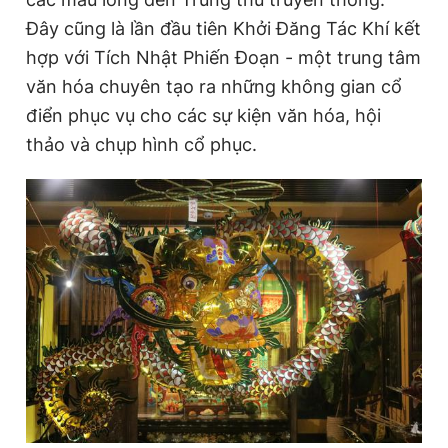
Đây cũng là lần đầu tiên Khởi Đăng Tác Khí kết
hợp với Tích Nhật Phiến Đoạn - một trung tâm
Đọc Thanh Niên trên điện thoại
văn hóa chuyên tạo ra những không gian cổ
điển phục vụ cho các sự kiện văn hóa, hội
thảo và chụp hình cổ phục.
Theo dõi báo trên
Hotline
Liên hệ quảng cáo
0906 645 777
0908 780 404
Đặt báo
Quảng cáo
RSS
Tòa soạn
Chính sách bảo
Tổng biên tập: Nguyễn Ngọc Toàn
Phó tổng biên tập thường trực: Hải Thành
Phó tổng biên tập: Lâm Hiếu Dũng
Phó tổng biên tập: Trần Việt Hưng
Tổng thư ký tòa soạn: Đức Trung