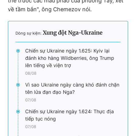
thế trước các mẫu pháo của phương Tây, xét
t
o
về tầm bắn", ông Chemezov nói.
T
n
i
Xung đột Nga-Ukraine
m
Dòng sự kiện:
e
Chiến sự Ukraine ngày 1.625: Kyiv lại
đánh kho hàng Wildberries, ông Trump
lên tiếng về viện trợ
08/08
Vì sao Ukraine ngày càng khó đánh chặn
tên lửa đạn đạo Nga?
07/08
Chiến sự Ukraine ngày 1.624: Thực địa
tiếp tục nóng
07/08