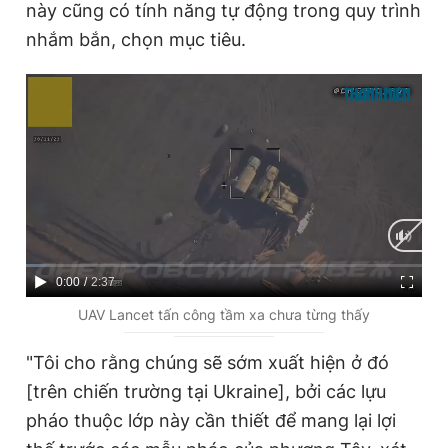
này cũng có tính năng tự động trong quy trình
nhắm bắn, chọn mục tiêu.
C
0:00
/
D
2:37
u
u
UAV Lancet tấn công tầm xa chưa từng thấy
r
r
"Tôi cho rằng chúng sẽ sớm xuất hiện ở đó
r
a
[trên chiến trường tại Ukraine], bởi các lựu
e
t
pháo thuộc lớp này cần thiết để mang lại lợi
n
i