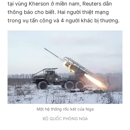
tại vùng Kherson ở miền nam, Reuters dẫn
thông báo cho biết. Hai người thiệt mạng
trong vụ tấn công và 4 người khác bị thương.
Đọc Thanh Niên trên điện thoại
Theo dõi báo trên
Hotline
Liên hệ quảng cáo
0906 645 777
0908 780 404
Đặt báo
Quảng cáo
RSS
Tòa soạn
Chính sách bảo
Tổng biên tập: Nguyễn Ngọc Toàn
Một hệ thống rốc két của Nga
Phó tổng biên tập thường trực: Hải Thành
Phó tổng biên tập: Lâm Hiếu Dũng
BỘ QUỐC PHÒNG NGA
Phó tổng biên tập: Trần Việt Hưng
Tổng thư ký tòa soạn: Đức Trung