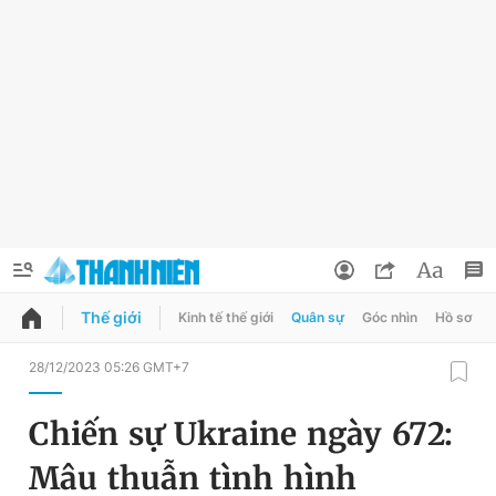
Thế giới
Kinh tế thế giới
Quân sự
Góc nhìn
Hồ sơ
QUẢNG CÁO
ĐẶT BÁO
28/12/2023 05:26 GMT+7
Thông tin tài khoản
Chiến sự Ukraine ngày 672:
Đổi mật khẩu
Chuyên mục
Mâu thuẫn tình hình
Tin đã lưu