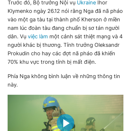
Trước đó, Bộ trưởng Nội vụ
Ukraine
Ihor
Giấy phép xuất bản số 110/GP - BTTTT cấp ngày 24.3.2020
Klymenko ngày 26.12 nói rằng Nga đã nã pháo
© 2003-2026 Bản quyền thuộc về Báo Thanh Niên. Cấm sao
chép dưới mọi hình thức nếu không có sự chấp thuận bằng văn
vào một ga tàu tại thành phố Kherson ở miền
bản. Phát triển bởi ePi Technologies, JSC.
nam lúc đoàn tàu đang chuẩn bị sơ tán người
dân. Vụ
việc làm
một cảnh sát thiệt mạng và 4
người khác bị thương. Tỉnh trưởng Oleksandr
Prokudin cho hay các đợt nã pháo đã khiến
70% khu vực trong tỉnh bị mất điện.
Phía Nga không bình luận về những thông tin
này.