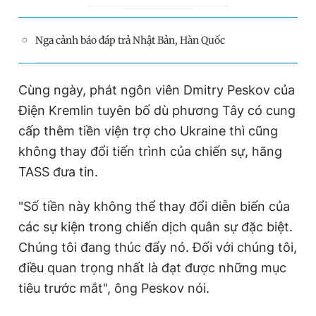
r
a
Nga cảnh báo đáp trả Nhật Bản, Hàn Quốc
e
t
n
i
t
o
Cùng ngày, phát ngôn viên Dmitry Peskov của
T
n
Điện Kremlin tuyên bố dù phương Tây có cung
i
cấp thêm tiền viện trợ cho Ukraine thì cũng
m
không thay đổi tiến trình của chiến sự, hãng
e
TASS đưa tin.
"Số tiền này không thể thay đổi diễn biến của
các sự kiện trong chiến dịch quân sự đặc biệt.
Chúng tôi đang thúc đẩy nó. Đối với chúng tôi,
điều quan trọng nhất là đạt được những mục
tiêu trước mắt", ông Peskov nói.