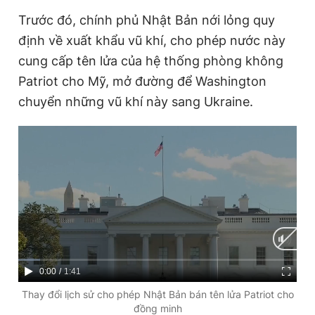
Trước đó, chính phủ Nhật Bản nới lỏng quy
định về xuất khẩu vũ khí, cho phép nước này
cung cấp tên lửa của hệ thống phòng không
Patriot cho Mỹ, mở đường để Washington
chuyển những vũ khí này sang Ukraine.
C
0:00
/
D
1:41
u
u
Thay đổi lịch sử cho phép Nhật Bản bán tên lửa Patriot cho
đồng minh
r
r