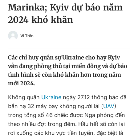
Marinka; Kyiv dự báo năm
Chuyên mục khác
Tin đã xem
2024 khó khăn
Chào ngày mới
Tin 24h
Đăng xuất
Vi Trân
Tin thị trường
Tin 360
Các chỉ huy quân sự Ukraine cho hay Kyiv
Video
Magazine
vẫn đang phòng thủ tại miền đông và dự báo
tình hình sẽ còn khó khăn hơn trong năm
Sản phẩm khác
mới 2024.
Tiện ích
Bạn cần biết
Không quân
Ukraine
ngày 27.12 thông báo đã
bắn hạ 32 máy bay không người lái (
UAV
)
Thông tin tòa soạn
Liên hệ quảng cáo
trong tổng số 46 chiếc được Nga phóng đến
theo nhiều đợt trong đêm. Hầu hết số còn lại
rơi xuống các khu vực tiền tuyến, đặc biệt là