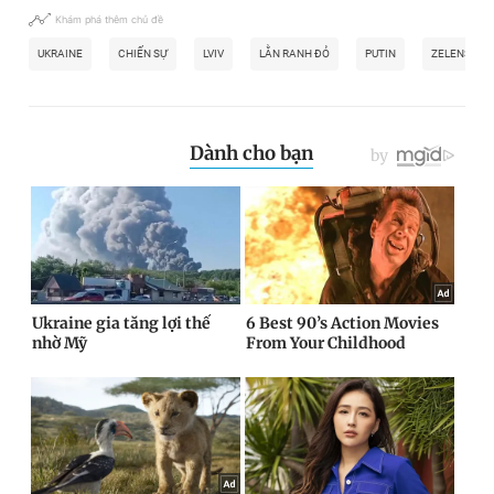
Khám phá thêm chủ đề
UKRAINE
CHIẾN SỰ
LVIV
LẰN RANH ĐỎ
PUTIN
ZELENSKY