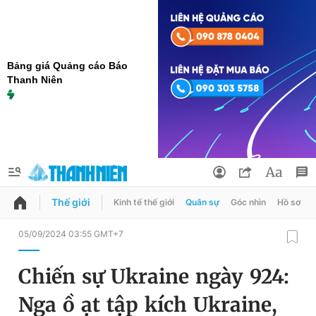
Bảng giá Quảng cáo Báo
Thanh Niên
Thế giới
Kinh tế thế giới
Quân sự
Góc nhìn
Hồ sơ
QUẢNG CÁO
ĐẶT BÁO
05/09/2024 03:55 GMT+7
Thông tin tài khoản
Chiến sự Ukraine ngày 924:
Đổi mật khẩu
Chuyên mục
Nga ồ ạt tập kích Ukraine,
Tin đã lưu