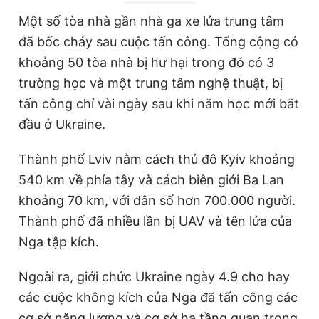
r
r
Một số tòa nhà gần nhà ga xe lửa trung tâm
r
a
đã bốc cháy sau cuộc tấn công. Tổng cộng có
e
t
khoảng 50 tòa nhà bị hư hại trong đó có 3
n
i
trường học và một trung tâm nghệ thuật, bị
t
o
tấn công chỉ vài ngày sau khi năm học mới bắt
T
n
đầu ở Ukraine.
i
m
Thành phố Lviv nằm cách thủ đô Kyiv khoảng
540 km về phía tây và cách biên giới Ba Lan
e
khoảng 70 km, với dân số hơn 700.000 người.
Thành phố đã nhiều lần bị UAV và tên lửa của
Nga tập kích.
Ngoài ra, giới chức Ukraine ngày 4.9 cho hay
các cuộc không kích của Nga đã tấn công các
cơ sở năng lượng và cơ sở hạ tầng quan trọng