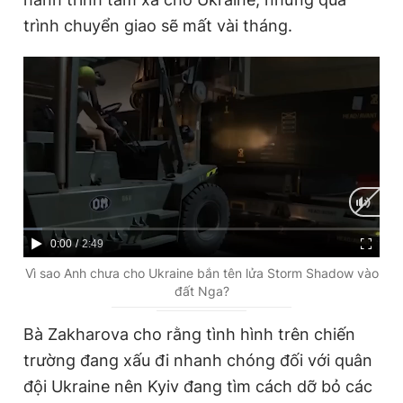
trình chuyển giao sẽ mất vài tháng.
C
0:00
/
D
2:49
u
u
Vì sao Anh chưa cho Ukraine bắn tên lửa Storm Shadow vào
đất Nga?
r
r
r
a
Bà Zakharova cho rằng tình hình trên chiến
e
t
trường đang xấu đi nhanh chóng đối với quân
n
i
đội Ukraine nên Kyiv đang tìm cách dỡ bỏ các