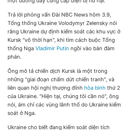
một đường dây cung cấp điện bị hư hại.
Trả lời phỏng vấn Đài NBC News hôm 3.9,
Tổng thống Ukraine Volodymyr Zelensky nói
rằng Ukraine dự định kiểm soát các khu vực ở
Kursk "vô thời hạn", khi tìm cách buộc Tổng
thống Nga
Vladimir Putin
ngồi vào bàn đàm
phán.
Ông mô tả chiến dịch Kursk là một trong
những "giai đoạn chấm dứt chiến tranh", và
liên quan hội nghị thượng đỉnh
hòa bình
thứ 2
của Ukraine. "Hiện tại, chúng tôi cần nó", ông
nói, ám chỉ các vùng lãnh thổ do Ukraine kiểm
soát ở Nga.
Ukraine cho biết đang kiểm soát diện tích