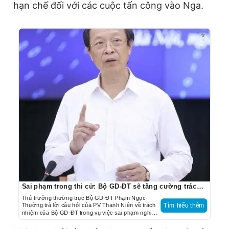
t
o
hạn chế đối với các cuộc tấn công vào Nga.
T
n
i
m
e
Sai phạm trong thi cử: Bộ GD-ĐT sẽ tăng cường trách nhiệm quản trị rủi ro
Thứ trưởng thường trực Bộ GD-ĐT Phạm Ngọc
Thưởng trả lời câu hỏi của PV Thanh Niên về trách
Tìm hiểu thêm
nhiệm của Bộ GD-ĐT trong vụ việc sai phạm nghiêm
trọng thi tốt nghiệp THPT không chỉ ở Tuyên Quang
mà một số tỉnh thành khác.