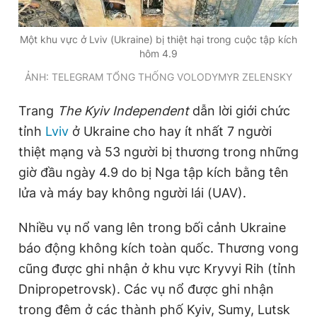
Một khu vực ở Lviv (Ukraine) bị thiệt hại trong cuộc tập kích
Đọc Thanh Niên trên điện thoại
hôm 4.9
ẢNH: TELEGRAM TỔNG THỐNG VOLODYMYR ZELENSKY
Trang
The Kyiv Independent
dẫn lời giới chức
tỉnh
Lviv
ở Ukraine cho hay ít nhất 7 người
Theo dõi báo trên
thiệt mạng và 53 người bị thương trong những
giờ đầu ngày 4.9 do bị Nga tập kích bằng tên
Hotline
Liên hệ quảng cáo
0906 645 777
0908 780 404
lửa và máy bay không người lái (UAV).
Nhiều vụ nổ vang lên trong bối cảnh Ukraine
Đặt báo
Quảng cáo
RSS
Tòa soạn
Chính sách bảo
báo động không kích toàn quốc. Thương vong
Tổng biên tập: Nguyễn Ngọc Toàn
cũng được ghi nhận ở khu vực Kryvyi Rih (tỉnh
Phó tổng biên tập thường trực: Hải Thành
Phó tổng biên tập: Lâm Hiếu Dũng
Dnipropetrovsk). Các vụ nổ được ghi nhận
Phó tổng biên tập: Trần Việt Hưng
Tổng thư ký tòa soạn: Đức Trung
trong đêm ở các thành phố Kyiv, Sumy, Lutsk