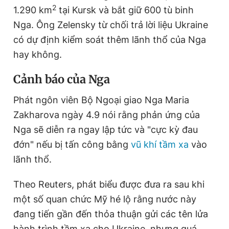
2
1.290 km
tại Kursk và bắt giữ 600 tù binh
Nga. Ông Zelensky từ chối trả lời liệu Ukraine
có dự định kiểm soát thêm lãnh thổ của Nga
hay không.
Cảnh báo của Nga
Phát ngôn viên Bộ Ngoại giao Nga Maria
Zakharova ngày 4.9 nói rằng phản ứng của
Nga sẽ diễn ra ngay lập tức và "cực kỳ đau
đớn" nếu bị tấn công bằng
vũ khí tầm xa
vào
lãnh thổ.
Theo Reuters, phát biểu được đưa ra sau khi
một số quan chức Mỹ hé lộ rằng nước này
đang tiến gần đến thỏa thuận gửi các tên lửa
hành trình tầm xa cho Ukraine, nhưng quá