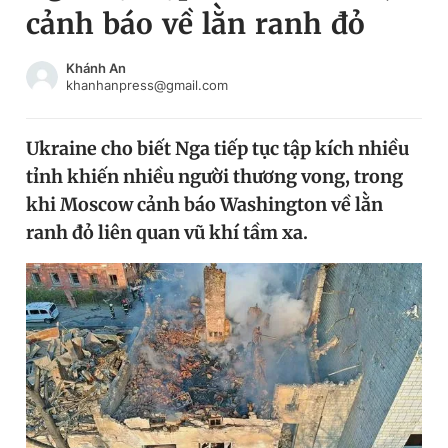
cảnh báo về lằn ranh đỏ
Chuyên mục khác
Tin đã xem
Chào ngày mới
Tin 24h
Khánh An
khanhanpress@gmail.com
Đăng xuất
Tin thị trường
Tin 360
Ukraine cho biết Nga tiếp tục tập kích nhiều
tỉnh khiến nhiều người thương vong, trong
Video
Magazine
khi Moscow cảnh báo Washington về lằn
ranh đỏ liên quan vũ khí tầm xa.
Sản phẩm khác
Tiện ích
Bạn cần biết
Thông tin tòa soạn
Liên hệ quảng cáo