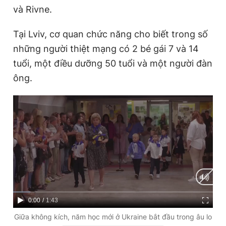
và Rivne.
Giấy phép xuất bản số 110/GP - BTTTT cấp ngày 24.3.2020
© 2003-2026 Bản quyền thuộc về Báo Thanh Niên. Cấm sao
chép dưới mọi hình thức nếu không có sự chấp thuận bằng văn
Tại Lviv, cơ quan chức năng cho biết trong số
bản. Phát triển bởi ePi Technologies, JSC.
những người thiệt mạng có 2 bé gái 7 và 14
tuổi, một điều dưỡng 50 tuổi và một người đàn
ông.
C
0:00
/
D
1:43
u
u
Giữa không kích, năm học mới ở Ukraine bắt đầu trong âu lo