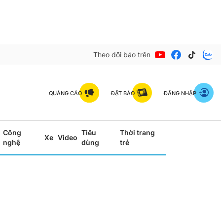
Theo dõi báo trên
QUẢNG CÁO
ĐẶT BÁO
ĐĂNG NHẬP
Công
Tiêu
Thời trang
Xe
Video
nghệ
dùng
trẻ