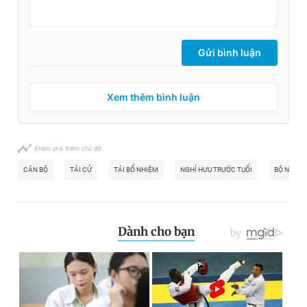
Gửi bình luận
Xem thêm bình luận
Khám phá thêm chủ đề
CÁN BỘ
TÁI CỬ
TÁI BỔ NHIỆM
NGHỈ HƯU TRƯỚC TUỔI
BỘ NỘI VỤ