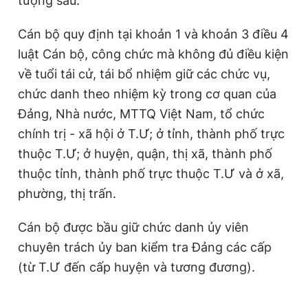
tượng sau:
Giấy phép xuất bản số 110/GP - BTTTT cấp ngày 24.3.2020
© 2003-2026 Bản quyền thuộc về Báo Thanh Niên. Cấm sao
Cán bộ quy định tại khoản 1 và khoản 3 điều 4
chép dưới mọi hình thức nếu không có sự chấp thuận bằng văn
bản. Phát triển bởi ePi Technologies, JSC.
luật Cán bộ, công chức mà không đủ điều kiện
về tuổi tái cử, tái bổ nhiệm giữ các chức vụ,
chức danh theo nhiệm kỳ trong cơ quan của
Đảng, Nhà nước, MTTQ Việt Nam, tổ chức
chính trị - xã hội ở T.Ư; ở tỉnh, thành phố trực
thuộc T.Ư; ở huyện, quận, thị xã, thành phố
thuộc tỉnh, thành phố trực thuộc T.Ư và ở xã,
phường, thị trấn.
Cán bộ được bầu giữ chức danh ủy viên
chuyên trách ủy ban kiểm tra Đảng các cấp
(từ T.Ư đến cấp huyện và tương đương).