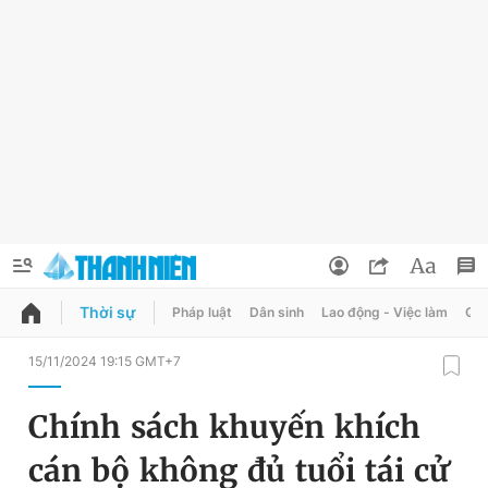
Thời sự
Pháp luật
Dân sinh
Lao động - Việc làm
Quy
QUẢNG CÁO
ĐẶT BÁO
15/11/2024 19:15 GMT+7
Thông tin tài khoản
Chính sách khuyến khích
Đổi mật khẩu
Chuyên mục
cán bộ không đủ tuổi tái cử
Tin đã lưu