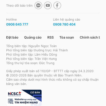
Theo dõi báo trên
Hotline
Liên hệ quảng cáo
0906 645 777
0908 780 404
Đặt báo
Quảng cáo
RSS
Tòa soạn
Chính sách bảo
Tổng biên tập: Nguyễn Ngọc Toàn
Phó tổng biên tập thường trực: Hải Thành
Phó tổng biên tập: Lâm Hiếu Dũng
Phó tổng biên tập: Trần Việt Hưng
Tổng thư ký tòa soạn: Đức Trung
Giấy phép xuất bản số 110/GP - BTTTT cấp ngày 24.3.2020
© 2003-2026 Bản quyền thuộc về Báo Thanh Niên.
Cấm sao chép dưới mọi hình thức nếu không có sự chấp thuận
bằng văn bản.