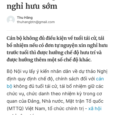
nghỉ hưu sớm
Chuyên mục khác
Tin đã xem
Chào ngày mới
Tin 24h
Thu Hằng
thuhangbtn@gmail.com
Đăng xuất
Tin thị trường
Tin 360
Cán bộ không đủ điều kiện về tuổi tái cử, tái
bổ nhiệm nếu có đơn tự nguyện xin nghỉ hưu
Video
Magazine
trước tuổi thì được hưởng chế độ hưu trí và
được hưởng thêm một số chế độ khác.
Sản phẩm khác
Bộ Nội vụ lấy ý kiến nhân dân về dự thảo Nghị
Tiện ích
Bạn cần biết
định quy định chế độ, chính sách đối với
cán
bộ
không đủ tuổi tái cử, tái bổ nhiệm giữ các
chức vụ, chức danh theo nhiệm kỳ trong cơ
Thông tin tòa soạn
Liên hệ quảng cáo
quan của Đảng, Nhà nước, Mặt trận Tổ quốc
(MTTQ) Việt Nam, tổ chức chính trị -
xã hội