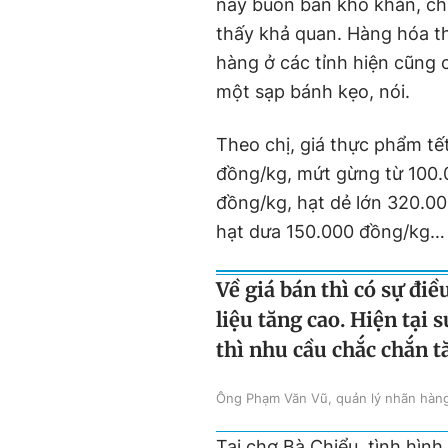
nay buôn bán khó khăn, chỉ
thấy khả quan. Hàng hóa t
hàng ở các tỉnh hiện cũng 
một sạp bánh kẹo, nói.
Theo chị, giá thực phẩm tế
đồng/kg, mứt gừng từ 100.0
đồng/kg, hạt dẻ lớn 320.0
hạt dưa 150.000 đồng/kg…
Về giá bán thì có sự đi
liệu tăng cao. Hiện tại
thì nhu cầu chắc chắn t
Ông Phạm Văn Vũ, quản lý nhãn hàng
Tại chợ Bà Chiểu, tình hìn