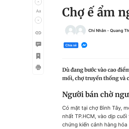
Chợ ế ẩm n
Chí Nhân
-
Quang T
Chia sẻ
Dù đang bước vào cao điểm
mối, chợ truyền thống và 
Người bán chờ ng
Có mặt tại chợ Bình Tây, m
nhất TP.HCM, vào dịp cuối 
chứng kiến cảnh hàng hóa 