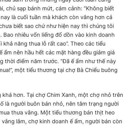
i, chủ sạp bánh mứt, cám cảnh: “Không biết
 nay là cuối tuần mà khách còn vắng hơn cả
hưa biết sao chứ như hiện nay thì chúng tôi
 Bao nhiêu vốn liếng đổ dồn vào kinh doanh
 khả năng thua lỗ rất cao”. Theo các tiểu
 ế ẩm nên hầu hết các mặt hàng đều giảm giá
g thời điểm năm trước. “Đã ế ẩm như thế này
 mua!”, một tiểu thương tại chợ Bà Chiểu buông
g khá hơn. Tại chợ Chim Xanh, một chợ nhỏ trên
số là người buôn bán nhỏ, nên tâm trạng người
 mua thưa vắng. Một tiểu thương bán thịt heo
 vắng lắm, chợ kinh doanh ế ẩm, người bán còn