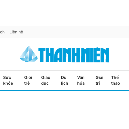
ích
Liên hệ
Sức
Giới
Giáo
Du
Văn
Giải
Thể
khỏe
trẻ
dục
lịch
hóa
trí
thao