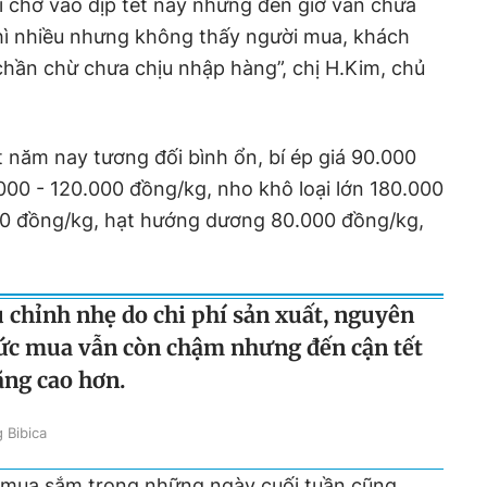
 chờ vào dịp tết này nhưng đến giờ vẫn chưa
hì nhiều nhưng không thấy người mua, khách
chần chừ chưa chịu nhập hàng”, chị H.Kim, chủ
t năm nay tương đối bình ổn, bí ép giá 90.000
00 - 120.000 đồng/kg, nho khô loại lớn 180.000
00 đồng/kg, hạt hướng dương 80.000 đồng/kg,
ều chỉnh nhẹ do chi phí sản xuất, nguyên
 sức mua vẫn còn chậm nhưng đến cận tết
ăng cao hơn.
 Bibica
h mua sắm trong những ngày cuối tuần cũng