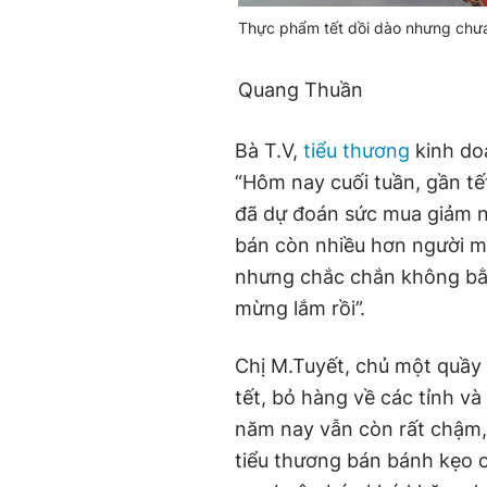
Thực phẩm tết dồi dào nhưng chư
Quang Thuần
Bà T.V,
tiểu thương
kinh doa
“Hôm nay cuối tuần, gần tế
đã dự đoán sức mua giảm n
bán còn nhiều hơn người m
nhưng chắc chắn không bằn
mừng lắm rồi”.
Chị M.Tuyết, chủ một quầy 
tết, bỏ hàng về các tỉnh v
năm nay vẫn còn rất chậm,
tiểu thương bán bánh kẹo 