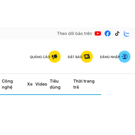
Theo dõi báo trên
QUẢNG CÁO
ĐẶT BÁO
ĐĂNG NHẬP
Công
Tiêu
Thời trang
Xe
Video
nghệ
dùng
trẻ