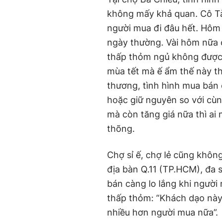
không mấy khả quan. Cô Tà
người mua đi đâu hết. Hôm
ngày thường. Vài hôm nữa c
thấp thỏm ngủ không được.
mùa tết mà ế ẩm thế này thì
thương, tình hình mua bán
hoặc giữ nguyên so với cùn
mà còn tăng giá nữa thì ai
thõng.
Chợ sỉ ế, chợ lẻ cũng khôn
địa bàn Q.11 (TP.HCM), đa 
bán càng lo lắng khi người
thấp thỏm: “Khách dạo này
nhiều hơn người mua nữa”.