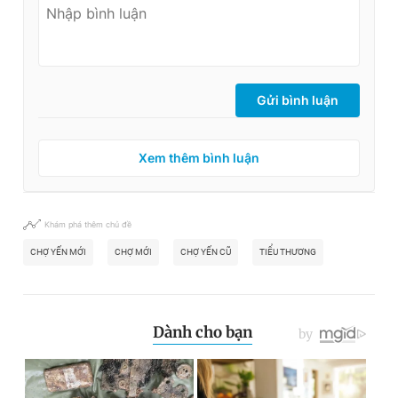
Gửi bình luận
Xem thêm bình luận
Khám phá thêm chủ đề
CHỢ YẾN MỚI
CHỢ MỚI
CHỢ YẾN CŨ
TIỂU THƯƠNG