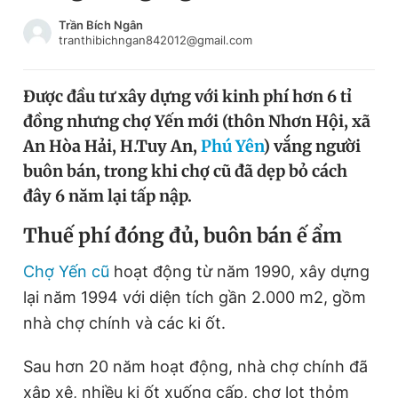
Chuyên mục khác
Trần Bích Ngân
Tin đã xem
tranthibichngan842012@gmail.com
Chào ngày mới
Tin 24h
Đăng xuất
Được đầu tư xây dựng với kinh phí hơn 6 tỉ
Tin thị trường
Tin 360
đồng nhưng chợ Yến mới (thôn Nhơn Hội, xã
An Hòa Hải, H.Tuy An,
Phú Yên
) vắng người
Video
Magazine
buôn bán, trong khi chợ cũ đã dẹp bỏ cách
đây 6 năm lại tấp nập.
T
huế phí đóng đủ, buôn bán ế ẩm
Sản phẩm khác
Tiện ích
Chợ Yến cũ
hoạt động từ năm 1990, xây dựng
Bạn cần biết
lại năm 1994 với diện tích gần 2.000 m2, gồm
nhà chợ chính và các ki ốt.
Thông tin tòa soạn
Liên hệ quảng cáo
Sau hơn 20 năm hoạt động, nhà chợ chính đã
xập xệ, nhiều ki ốt xuống cấp, chợ lọt thỏm