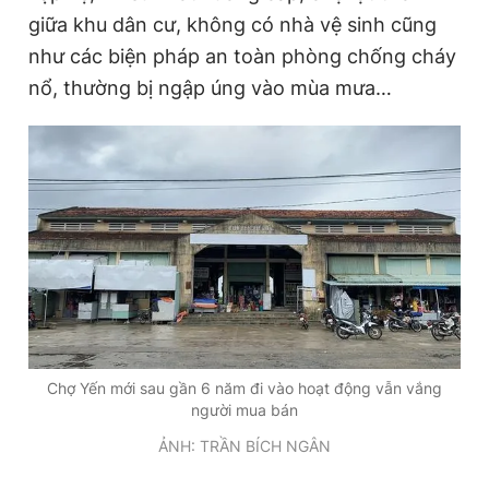
giữa khu dân cư, không có nhà vệ sinh cũng
như các biện pháp an toàn phòng chống cháy
Đọc Thanh Niên trên điện thoại
nổ, thường bị ngập úng vào mùa mưa…
Theo dõi báo trên
Hotline
Liên hệ quảng cáo
0906 645 777
0908 780 404
Đặt báo
Quảng cáo
RSS
Tòa soạn
Chính sách bảo
Chợ Yến mới sau gần 6 năm đi vào hoạt động vẫn vắng
Tổng biên tập: Nguyễn Ngọc Toàn
người mua bán
Phó tổng biên tập thường trực: Hải Thành
Phó tổng biên tập: Lâm Hiếu Dũng
ẢNH: TRẦN BÍCH NGÂN
Phó tổng biên tập: Trần Việt Hưng
Tổng thư ký tòa soạn: Đức Trung