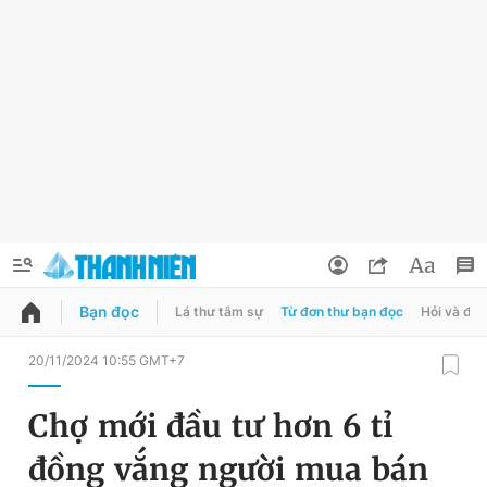
Bạn đọc
Lá thư tâm sự
Từ đơn thư bạn đọc
Hỏi và đá
QUẢNG CÁO
ĐẶT BÁO
20/11/2024 10:55 GMT+7
Thông tin tài khoản
Chợ mới đầu tư hơn 6 tỉ
Đổi mật khẩu
Chuyên mục
đồng vắng người mua bán
Tin đã lưu