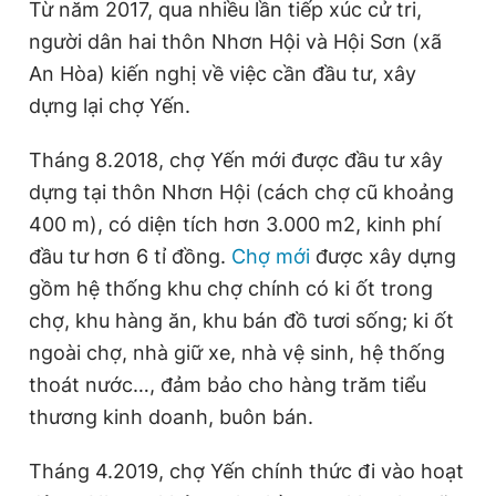
Từ năm 2017, qua nhiều lần tiếp xúc cử tri,
Giấy phép xuất bản số 110/GP - BTTTT cấp ngày 24.3.2020
người dân hai thôn Nhơn Hội và Hội Sơn (xã
© 2003-2026 Bản quyền thuộc về Báo Thanh Niên. Cấm sao
chép dưới mọi hình thức nếu không có sự chấp thuận bằng văn
An Hòa) kiến nghị về việc cần đầu tư, xây
bản. Phát triển bởi ePi Technologies, JSC.
dựng lại chợ Yến.
Tháng 8.2018, chợ Yến mới được đầu tư xây
dựng tại thôn Nhơn Hội (cách chợ cũ khoảng
400 m), có diện tích hơn 3.000 m2, kinh phí
đầu tư hơn 6 tỉ đồng.
Chợ mới
được xây dựng
gồm hệ thống khu chợ chính có ki ốt trong
chợ, khu hàng ăn, khu bán đồ tươi sống; ki ốt
ngoài chợ, nhà giữ xe, nhà vệ sinh, hệ thống
thoát nước…, đảm bảo cho hàng trăm tiểu
thương kinh doanh, buôn bán.
Tháng 4.2019, chợ Yến chính thức đi vào hoạt