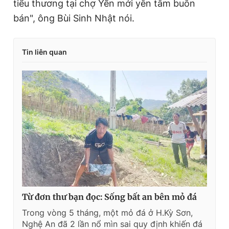
tiểu thương tại chợ Yến mới yên tâm buôn
bán", ông Bùi Sinh Nhật nói.
Tin liên quan
Từ đơn thư bạn đọc: Sống bất an bên mỏ đá
Trong vòng 5 tháng, một mỏ đá ở H.Kỳ Sơn,
Nghệ An đã 2 lần nổ mìn sai quy định khiến đá