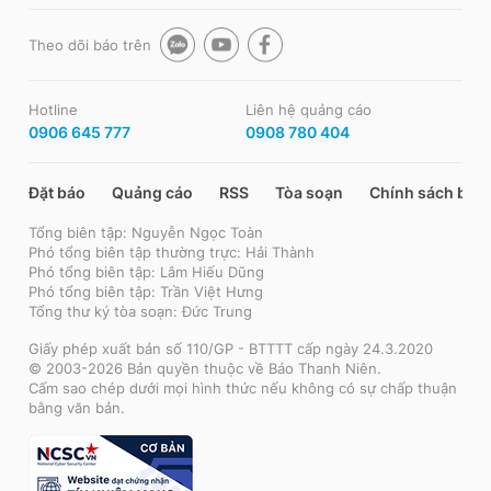
Theo dõi báo trên
Hotline
Liên hệ quảng cáo
0906 645 777
0908 780 404
Đặt báo
Quảng cáo
RSS
Tòa soạn
Chính sách bảo
Tổng biên tập: Nguyễn Ngọc Toàn
Phó tổng biên tập thường trực: Hải Thành
Phó tổng biên tập: Lâm Hiếu Dũng
Phó tổng biên tập: Trần Việt Hưng
Tổng thư ký tòa soạn: Đức Trung
Giấy phép xuất bản số 110/GP - BTTTT cấp ngày 24.3.2020
© 2003-2026 Bản quyền thuộc về Báo Thanh Niên.
Cấm sao chép dưới mọi hình thức nếu không có sự chấp thuận
bằng văn bản.