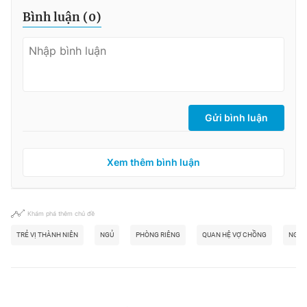
Bình luận (
0
)
Gửi bình luận
Xem thêm bình luận
Khám phá thêm chủ đề
TRẺ VỊ THÀNH NIÊN
NGỦ
PHÒNG RIÊNG
QUAN HỆ VỢ CHỒNG
NGỦ 