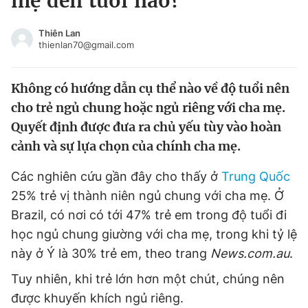
mẹ đến tuổi nào?
Chuyên mục khác
Tin đã xem
Thiên Lan
thienlan70@gmail.com
Chào ngày mới
Tin 24h
Đăng xuất
Không có hướng dẫn cụ thể nào về độ tuổi nên
Tin thị trường
Tin 360
cho trẻ ngủ chung hoặc ngủ riêng với cha mẹ.
Quyết định được đưa ra chủ yếu tùy vào hoàn
Video
Magazine
cảnh và sự lựa chọn của chính cha mẹ.
Các nghiên cứu gần đây cho thấy ở
Trung Quốc
Sản phẩm khác
25% trẻ vị thành niên ngủ chung với cha mẹ. Ở
Tiện ích
Bạn cần biết
Brazil, có nơi có tới 47% trẻ em trong độ tuổi đi
học ngủ chung giường với cha mẹ, trong khi tỷ lệ
Thông tin tòa soạn
Liên hệ quảng cáo
này ở Ý là 30% trẻ em, theo trang
News.com.au
.
Tuy nhiên, khi trẻ lớn hơn một chút, chúng nên
được khuyến khích ngủ riêng.