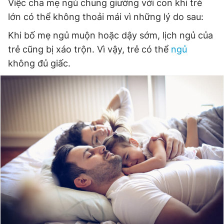
Việc cha mẹ ngủ chung giường với con khi trẻ
Giấy phép xuất bản số 110/GP - BTTTT cấp ngày 24.3.2020
lớn có thể không thoải mái vì những lý do sau:
© 2003-2026 Bản quyền thuộc về Báo Thanh Niên. Cấm sao
chép dưới mọi hình thức nếu không có sự chấp thuận bằng văn
Khi bố mẹ ngủ muộn hoặc dậy sớm, lịch ngủ của
bản. Phát triển bởi ePi Technologies, JSC.
trẻ cũng bị xáo trộn. Vì vậy, trẻ có thể
ngủ
không đủ giấc.