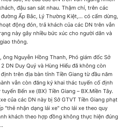
khách, đậu san sát nhau. Thậm chí, trên các
 đường Ấp Bắc, Lý Thường Kiệt,… có cấm dừng,
 hoạt động đón, trả khách của các DN trên vẫn
trạng này gây nhiều bức xúc cho người dân và
 giao thông.
, ông Nguyễn Hồng Thanh, Phó giám đốc Sở
, 2 DN Duy Quý và Hùng Hiếu đã không còn
 định trên địa bàn tỉnh Tiền Giang từ đầu năm
ành vẫn còn đăng ký khai thác tuyến cố định
 tuyến Bến xe (BX) Tiền Giang – BX.Miền Tây.
 xe của các DN này bị Sở GTVT Tiền Giang phạt
p "thẻ nhận dạng lái xe" cho lái xe theo quy
hành khách theo hợp đồng không thực hiện đúng
h…