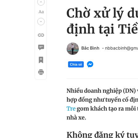
Chờ xử lý d
định tại Ti
Bắc Bình
- nbbacbinh@gma
Chia sẻ
Nhiều doanh nghiệp (DN) 
hợp đồng như tuyến cố địn
Tre
gom khách tạo ra môi 
nhà xe.
Không đăng ký tuy