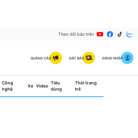
Theo dõi báo trên
QUẢNG CÁO
ĐẶT BÁO
ĐĂNG NHẬP
Công
Tiêu
Thời trang
Xe
Video
nghệ
dùng
trẻ