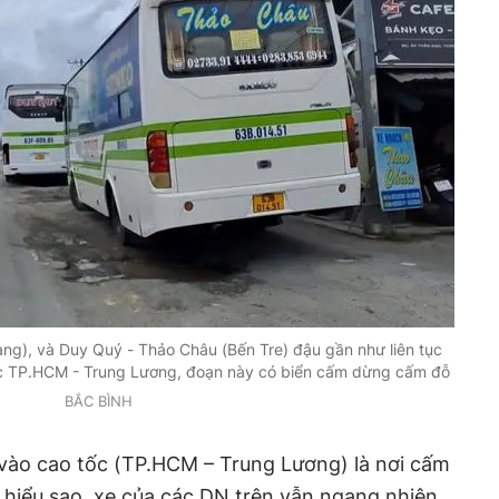
ng), và Duy Quý - Thảo Châu (Bến Tre) đậu gần như liên tục
c TP.HCM - Trung Lương, đoạn này có biển cấm dừng cấm đỗ
BẮC BÌNH
vào cao tốc (TP.HCM – Trung Lương) là nơi cấm
iểu sao, xe của các DN trên vẫn ngang nhiên