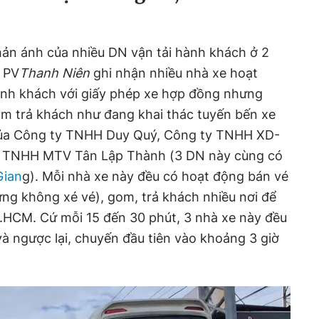
hản ánh của nhiều DN vận tải hành khách ở 2
, PV
Thanh Niên
ghi nhận nhiều nhà xe hoạt
ành khách với giấy phép xe hợp đồng nhưng
om trả khách như đang khai thác tuyến bến xe
 của Công ty TNHH Duy Quý, Công ty TNHH XD-
y TNHH MTV Tân Lập Thành (3 DN này cùng có
Gian
g). Mỗi nhà xe này đều có hoạt động bán vé
hưng không xé vé), gom, trả khách nhiều nơi để
P.HCM. Cứ mỗi 15 đến 30 phút, 3 nhà xe này đều
à ngược lại, chuyến đầu tiên vào khoảng 3 giờ