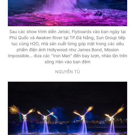
Giấy phép xuất bản số 110/GP - BTTTT cấp ngày 24.3.2020
© 2003-2026 Bản quyền thuộc về Báo Thanh Niên. Cấm sao
chép dưới mọi hình thức nếu không có sự chấp thuận bằng văn
bản. Phát triển bởi ePi Technologies, JSC.
Sau các show trình diễn Jetski, Flyboards vào ban ngày tại
Phú Quốc và Awaken River tại TP.Đà Nẵng, Sun Group tiếp
tục cùng H2O, nhà sản xuất từng góp mặt trong các siêu
phẩm điện ảnh Hollywood như James Bond, Mission
Impossible… đưa các "Iron Man" đến bay lượn, nhào lộn trên
sông Hàn vào ban đêm
NGUYỄN TÚ