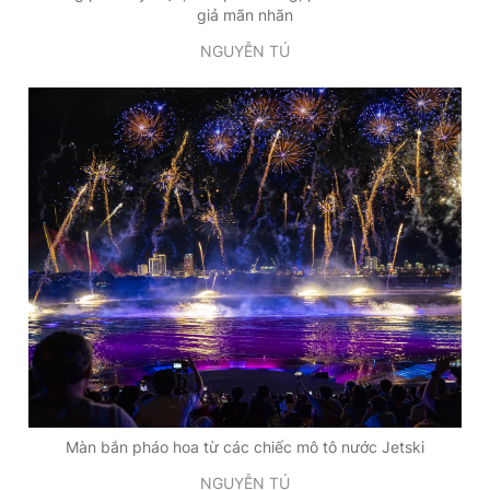
giả mãn nhãn
NGUYỄN TÚ
Màn bắn pháo hoa từ các chiếc mô tô nước Jetski
NGUYỄN TÚ