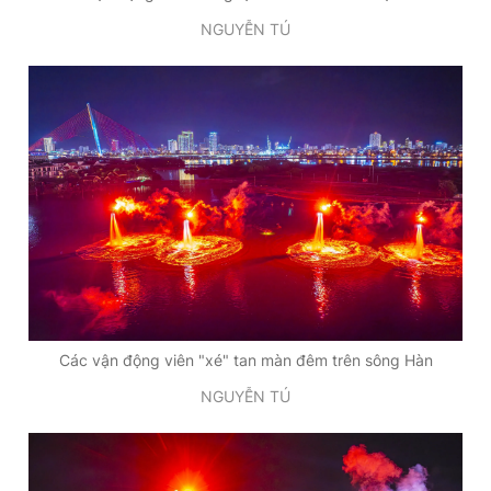
NGUYỄN TÚ
Các vận động viên "xé" tan màn đêm trên sông Hàn
NGUYỄN TÚ