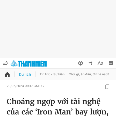
Du lịch
Tin tức - Sự kiện
Chơi gì, ăn đâu, đi thế nào?
B
QUẢNG CÁO
ĐẶT BÁO
29/06/2024 09:17 GMT+7
Thông tin tài khoản
Choáng ngợp với tài nghệ
Đổi mật khẩu
Chuyên mục
của các ‘Iron Man’ bay lượn,
Tin đã lưu