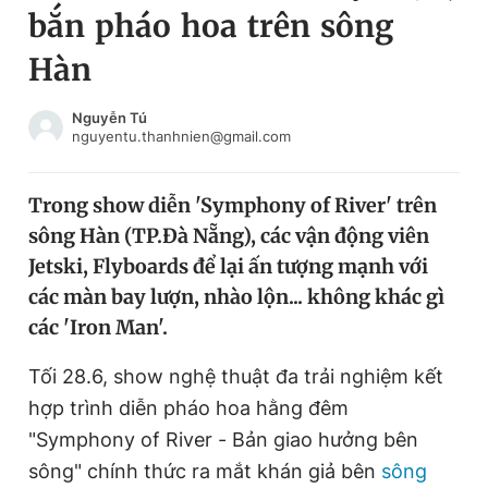
bắn pháo hoa trên sông
Chuyên mục khác
Tin đã xem
Hàn
Chào ngày mới
Tin 24h
Đăng xuất
Nguyễn Tú
nguyentu.thanhnien@gmail.com
Tin thị trường
Tin 360
Trong show diễn 'Symphony of River' trên
Video
Magazine
sông Hàn (TP.Đà Nẵng), các vận động viên
Jetski, Flyboards để lại ấn tượng mạnh với
Sản phẩm khác
các màn bay lượn, nhào lộn... không khác gì
các 'Iron Man'.
Tiện ích
Bạn cần biết
Tối 28.6, show nghệ thuật đa trải nghiệm kết
Thông tin tòa soạn
Liên hệ quảng cáo
hợp trình diễn pháo hoa hằng đêm
"Symphony of River - Bản giao hưởng bên
sông" chính thức ra mắt khán giả bên
sông