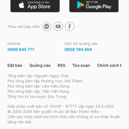
Theo dõi báo trên
Hotline
Liên hệ quảng cáo
0906 645 777
0908 780 404
Đặt báo
Quảng cáo
RSS
Tòa soạn
Chính sách bảo
Tổng biên tập: Nguyễn Ngọc Toàn
Phó tổng biên tập thường trực: Hải Thành
Phó tổng biên tập: Lâm Hiếu Dũng
Phó tổng biên tập: Trần Việt Hưng
Tổng thư ký tòa soạn: Đức Trung
Giấy phép xuất bản số 110/GP - BTTTT cấp ngày 24.3.2020
© 2003-2026 Bản quyền thuộc về Báo Thanh Niên.
Cấm sao chép dưới mọi hình thức nếu không có sự chấp thuận
bằng văn bản.