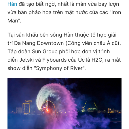
Hàn
đã tạo bất ngờ, nhất là màn vừa bay lượn
vừa bắn pháo hoa trên mặt nước của các "Iron
Man".
Đọc Thanh Niên trên điện thoại
Tại sân khấu bên sông Hàn thuộc tổ hợp giải
trí Da Nang Downtown (Công viên châu Á cũ),
Tập đoàn Sun Group phối hợp đơn vị trình
Theo dõi báo trên
diễn Jetski và Flyboards của Úc là H2O, ra mắt
show diễn "Symphony of River".
Hotline
Liên hệ quảng cáo
0906 645 777
0908 780 404
Đặt báo
Quảng cáo
RSS
Tòa soạn
Chính sách bảo
Tổng biên tập: Nguyễn Ngọc Toàn
Phó tổng biên tập thường trực: Hải Thành
Phó tổng biên tập: Lâm Hiếu Dũng
Phó tổng biên tập: Trần Việt Hưng
Tổng thư ký tòa soạn: Đức Trung