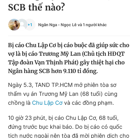
SCB thế nào?
Chuyên mục khác
Tin đã xem
Chào ngày mới
Tin 24h
+1
Ngân Nga
-
Ngọc Lê
và 1 người khác
Đăng xuất
Tin thị trường
Tin 360
Bị cáo Chu Lập Cơ bị cáo buộc đã giúp sức cho
vợ là bị cáo Trương Mỹ Lan (Chủ tịch HĐQT
Video
Magazine
Tập đoàn Vạn Thịnh Phát) gây thiệt hại cho
Ngân hàng SCB hơn 9.110 tỉ đồng.
Sản phẩm khác
Ngày 5.3, TAND TP.HCM mở phiên tòa sơ
thẩm vụ án Trương Mỹ Lan (68 tuổi) cùng
Tiện ích
Bạn cần biết
chồng là
Chu Lập Cơ
và các đồng phạm.
Thông tin tòa soạn
Liên hệ quảng cáo
10 giờ 23 phút, bị cáo Chu Lập Cơ, 68 tuổi,
đứng trước bục khai báo. Do bị cáo có quốc
tịch nước ngoài nên tòa đã mời phiên dịch cho