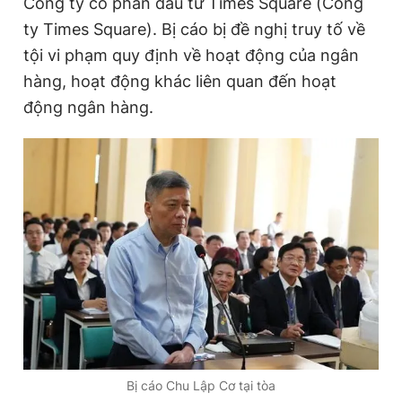
Công ty cổ phần đầu tư Times Square (Công
Giấy phép xuất bản số 110/GP - BTTTT cấp ngày 24.3.2020
t
o
ty Times Square). Bị cáo bị đề nghị truy tố về
© 2003-2026 Bản quyền thuộc về Báo Thanh Niên. Cấm sao
chép dưới mọi hình thức nếu không có sự chấp thuận bằng văn
T
n
tội vi phạm quy định về hoạt động của ngân
bản. Phát triển bởi ePi Technologies, JSC.
i
hàng, hoạt động khác liên quan đến hoạt
m
động ngân hàng.
e
Bị cáo Chu Lập Cơ tại tòa