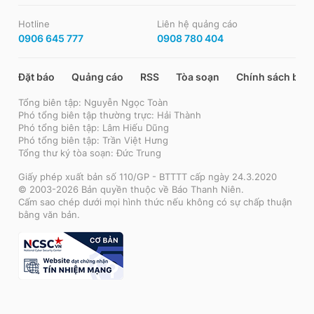
Hotline
Liên hệ quảng cáo
0906 645 777
0908 780 404
Đặt báo
Quảng cáo
RSS
Tòa soạn
Chính sách bảo
Tổng biên tập: Nguyễn Ngọc Toàn
Phó tổng biên tập thường trực: Hải Thành
Phó tổng biên tập: Lâm Hiếu Dũng
Phó tổng biên tập: Trần Việt Hưng
Tổng thư ký tòa soạn: Đức Trung
Giấy phép xuất bản số 110/GP - BTTTT cấp ngày 24.3.2020
© 2003-2026 Bản quyền thuộc về Báo Thanh Niên.
Cấm sao chép dưới mọi hình thức nếu không có sự chấp thuận
bằng văn bản.