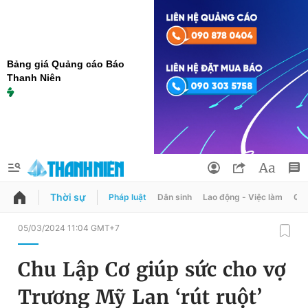
Bảng giá Quảng cáo Báo
Thanh Niên
Thời sự
Pháp luật
Dân sinh
Lao động - Việc làm
Quy
QUẢNG CÁO
ĐẶT BÁO
05/03/2024 11:04 GMT+7
Thông tin tài khoản
Chu Lập Cơ giúp sức cho vợ
Đổi mật khẩu
Chuyên mục
Trương Mỹ Lan ‘rút ruột’
Tin đã lưu