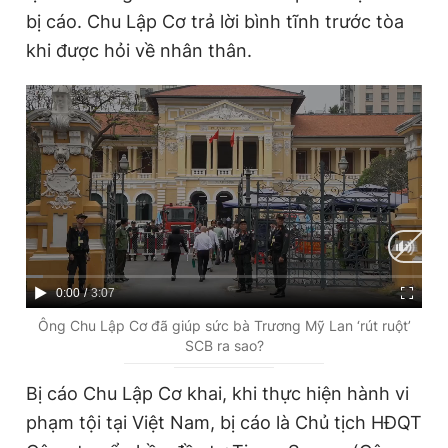
bị cáo. Chu Lập Cơ trả lời bình tĩnh trước tòa
khi được hỏi về nhân thân.
Đọc Thanh Niên trên điện thoại
Theo dõi báo trên
Hotline
Liên hệ quảng cáo
0906 645 777
0908 780 404
C
0:00
/
D
3:07
u
u
Đặt báo
Quảng cáo
RSS
Tòa soạn
Chính sách bảo
Ông Chu Lập Cơ đã giúp sức bà Trương Mỹ Lan ‘rút ruột’
SCB ra sao?
r
r
Tổng biên tập: Nguyễn Ngọc Toàn
Phó tổng biên tập thường trực: Hải Thành
r
a
Bị cáo Chu Lập Cơ khai, khi thực hiện hành vi
Phó tổng biên tập: Lâm Hiếu Dũng
e
t
Phó tổng biên tập: Trần Việt Hưng
phạm tội tại Việt Nam, bị cáo là Chủ tịch HĐQT
Tổng thư ký tòa soạn: Đức Trung
n
i