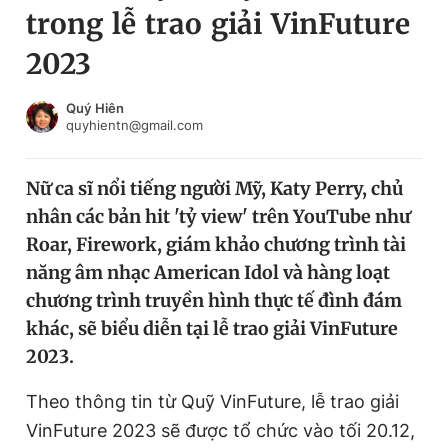
trong lễ trao giải VinFuture
Chuyên mục khác
Tin đã xem
2023
Chào ngày mới
Tin 24h
Đăng xuất
Quý Hiên
quyhientn@gmail.com
Tin thị trường
Tin 360
Nữ ca sĩ nổi tiếng người Mỹ, Katy Perry, chủ
Video
Magazine
nhân các bản hit 'tỷ view' trên YouTube như
Roar, Firework, giám khảo chương trình tài
Sản phẩm khác
năng âm nhạc American Idol và hàng loạt
chương trình truyền hình thực tế đình đám
Tiện ích
Bạn cần biết
khác, sẽ biểu diễn tại lễ trao giải VinFuture
2023.
Thông tin tòa soạn
Liên hệ quảng cáo
Theo thông tin từ Quỹ VinFuture, lễ trao giải
VinFuture 2023 sẽ được tổ chức vào tối 20.12,