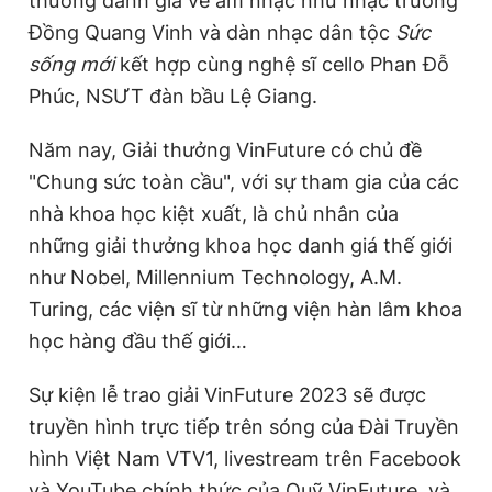
thưởng danh giá về âm nhạc như nhạc trưởng
Đồng Quang Vinh và dàn nhạc dân tộc
Sức
sống mới
kết hợp cùng nghệ sĩ cello Phan Đỗ
Phúc, NSƯT đàn bầu Lệ Giang.
Năm nay, Giải thưởng VinFuture có chủ đề
"Chung sức toàn cầu", với sự tham gia của các
nhà khoa học kiệt xuất, là chủ nhân của
những giải thưởng khoa học danh giá thế giới
như Nobel, Millennium Technology, A.M.
Turing, các viện sĩ từ những viện hàn lâm khoa
học hàng đầu thế giới…
Sự kiện lễ trao giải VinFuture 2023 sẽ được
truyền hình trực tiếp trên sóng của Đài Truyền
hình Việt Nam VTV1, livestream trên Facebook
và YouTube chính thức của Quỹ VinFuture, và