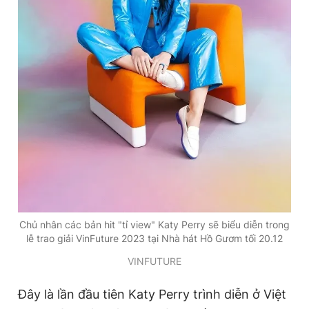
Giấy phép xuất bản số 110/GP - BTTTT cấp ngày 24.3.2020
© 2003-2026 Bản quyền thuộc về Báo Thanh Niên. Cấm sao
chép dưới mọi hình thức nếu không có sự chấp thuận bằng văn
bản. Phát triển bởi ePi Technologies, JSC.
Chủ nhân các bản hit "tỉ view" Katy Perry sẽ biểu diễn trong
lễ trao giải VinFuture 2023 tại Nhà hát Hồ Gươm tối 20.12
VINFUTURE
Đây là lần đầu tiên Katy Perry trình diễn ở Việt