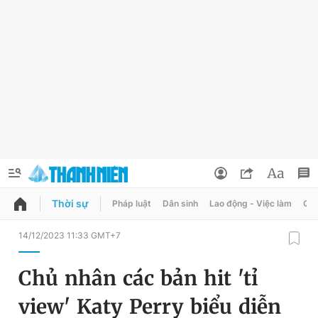
Thời sự
Pháp luật
Dân sinh
Lao động - Việc làm
Quy
QUẢNG CÁO
ĐẶT BÁO
14/12/2023 11:33 GMT+7
Thông tin tài khoản
Chủ nhân các bản hit 'tỉ
Đổi mật khẩu
Chuyên mục
view' Katy Perry biểu diễn
Tin đã lưu