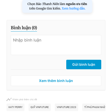
Chọn Báo
Thanh Niên
làm
nguồn ưu tiên
trên Google tìm kiếm.
Xem hướng dẫn.
Bình luận (
0
)
Gửi bình luận
Xem thêm bình luận
Khám phá thêm chủ đề
KATY PERRY
QUỸ VINFUTURE
VINFUTURE 2023
TỈ PHÚ PHẠM NHẬT VƯ