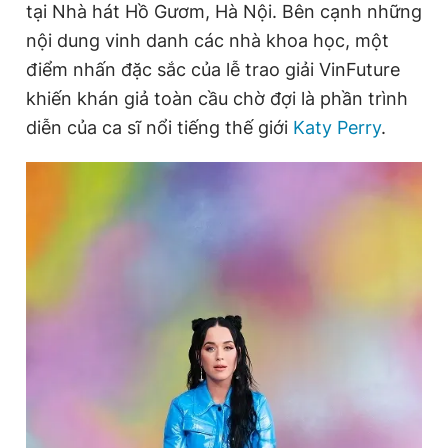
tại Nhà hát Hồ Gươm, Hà Nội. Bên cạnh những
nội dung vinh danh các nhà khoa học, một
điểm nhấn đặc sắc của lễ trao giải VinFuture
Đọc Thanh Niên trên điện thoại
khiến khán giả toàn cầu chờ đợi là phần trình
diễn của ca sĩ nổi tiếng thế giới
Katy Perry
.
Theo dõi báo trên
Hotline
Liên hệ quảng cáo
0906 645 777
0908 780 404
Đặt báo
Quảng cáo
RSS
Tòa soạn
Chính sách bảo
Tổng biên tập: Nguyễn Ngọc Toàn
Phó tổng biên tập thường trực: Hải Thành
Phó tổng biên tập: Lâm Hiếu Dũng
Phó tổng biên tập: Trần Việt Hưng
Tổng thư ký tòa soạn: Đức Trung