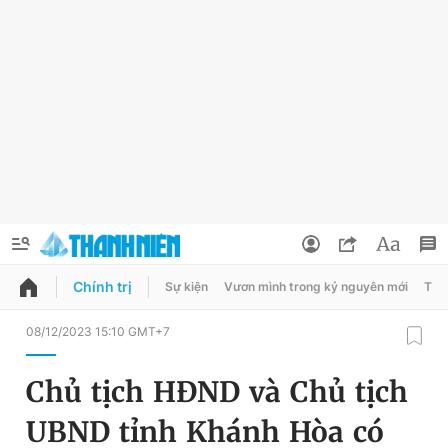
Chính trị
Sự kiện
Vươn mình trong kỷ nguyên mới
Thời
QUẢNG CÁO
ĐẶT BÁO
08/12/2023 15:10 GMT+7
Thông tin tài khoản
Chủ tịch HĐND và Chủ tịch
Đổi mật khẩu
Chuyên mục
UBND tỉnh Khánh Hòa có
Tin đã lưu