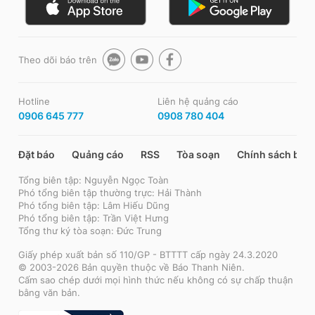
Theo dõi báo trên
Hotline
Liên hệ quảng cáo
0906 645 777
0908 780 404
Đặt báo
Quảng cáo
RSS
Tòa soạn
Chính sách bảo
Tổng biên tập: Nguyễn Ngọc Toàn
Phó tổng biên tập thường trực: Hải Thành
Phó tổng biên tập: Lâm Hiếu Dũng
Phó tổng biên tập: Trần Việt Hưng
Tổng thư ký tòa soạn: Đức Trung
Giấy phép xuất bản số 110/GP - BTTTT cấp ngày 24.3.2020
© 2003-2026 Bản quyền thuộc về Báo Thanh Niên.
Cấm sao chép dưới mọi hình thức nếu không có sự chấp thuận
bằng văn bản.