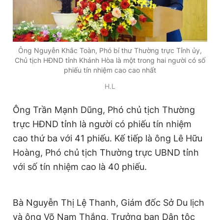
Giấy phép xuất bản số 110/GP - BTTTT cấp ngày 24.3.2020
© 2003-2026 Bản quyền thuộc về Báo Thanh Niên. Cấm sao
chép dưới mọi hình thức nếu không có sự chấp thuận bằng văn
bản. Phát triển bởi ePi Technologies, JSC.
Ông Nguyễn Khắc Toàn, Phó bí thư Thường trực Tỉnh ủy,
Chủ tịch HĐND tỉnh Khánh Hòa là một trong hai người có số
phiếu tín nhiệm cao cao nhất
H.L
Ông Trần Mạnh Dũng, Phó chủ tịch Thường
trực HĐND tỉnh là người có phiếu tín nhiệm
cao thứ ba với 41 phiếu. Kế tiếp là ông Lê Hữu
Hoàng, Phó chủ tịch Thường trực UBND tỉnh
với số tín nhiệm cao là 40 phiếu.
Bà Nguyễn Thị Lệ Thanh, Giám đốc Sở Du lịch
và ông Võ Nam Thắng, Trưởng ban Dân tộc