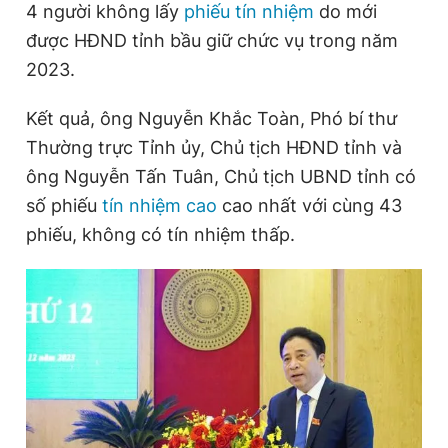
4 người không lấy
phiếu tín nhiệm
do mới
được HĐND tỉnh bầu giữ chức vụ trong năm
2023.
Đọc Thanh Niên trên điện thoại
Kết quả, ông Nguyễn Khắc Toàn, Phó bí thư
Thường trực Tỉnh ủy, Chủ tịch HĐND tỉnh và
ông Nguyễn Tấn Tuân, Chủ tịch UBND tỉnh có
Theo dõi báo trên
số phiếu
tín nhiệm cao
cao nhất với cùng 43
phiếu, không có tín nhiệm thấp.
Hotline
Liên hệ quảng cáo
0906 645 777
0908 780 404
Đặt báo
Quảng cáo
RSS
Tòa soạn
Chính sách bảo
Tổng biên tập: Nguyễn Ngọc Toàn
Phó tổng biên tập thường trực: Hải Thành
Phó tổng biên tập: Lâm Hiếu Dũng
Phó tổng biên tập: Trần Việt Hưng
Tổng thư ký tòa soạn: Đức Trung