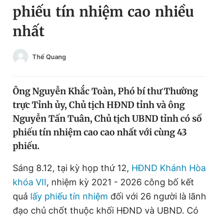
phiếu tín nhiệm cao nhiều
Chuyên mục khác
Tin đã xem
nhất
Chào ngày mới
Tin 24h
Đăng xuất
Thế Quang
Tin thị trường
Tin 360
Ông Nguyễn Khắc Toàn, Phó bí thư Thường
Video
Magazine
trực Tỉnh ủy, Chủ tịch HĐND tỉnh và ông
Nguyễn Tấn Tuân, Chủ tịch UBND tỉnh có số
Sản phẩm khác
phiếu tín nhiệm cao cao nhất với cùng 43
phiếu.
Tiện ích
Bạn cần biết
Sáng 8.12, tại kỳ họp thứ 12,
HĐND Khánh Hòa
Thông tin tòa soạn
Liên hệ quảng cáo
khóa VII
, nhiệm kỳ 2021 - 2026 công bố kết
quả
lấy phiếu tín nhiệm
đối với 26 người là lãnh
đạo chủ chốt thuộc khối HĐND và UBND. Có