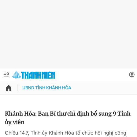
UBND TỈNH KHÁNH HÒA
QUẢNG CÁO
ĐẶT BÁO
Thông tin tài khoản
Khánh Hòa: Ban Bí thư chỉ định bổ sung 9 Tỉnh
ủy viên
Đổi mật khẩu
Chuyên mục
Chiều 14.7, Tỉnh ủy Khánh Hòa tổ chức hội nghị công
Tin đã lưu