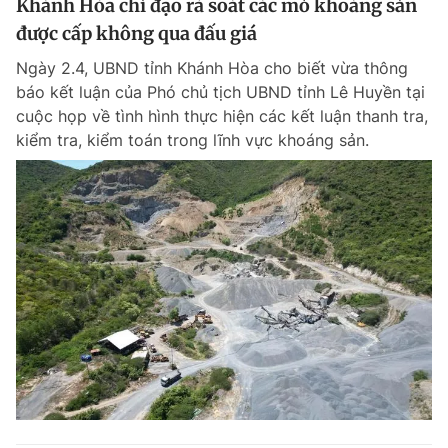
Khánh Hòa chỉ đạo rà soát các mỏ khoáng sản
Giấy phép xuất bản số 110/GP - BTTTT cấp ngày 24.3.2020
được cấp không qua đấu giá
© 2003-2026 Bản quyền thuộc về Báo Thanh Niên. Cấm sao chép
dưới mọi hình thức nếu không có sự chấp thuận bằng văn bản.
Ngày 2.4, UBND tỉnh Khánh Hòa cho biết vừa thông
Phát triển bởi ePi Technologies, JSC.
báo kết luận của Phó chủ tịch UBND tỉnh Lê Huyền tại
cuộc họp về tình hình thực hiện các kết luận thanh tra,
kiểm tra, kiểm toán trong lĩnh vực khoáng sản.