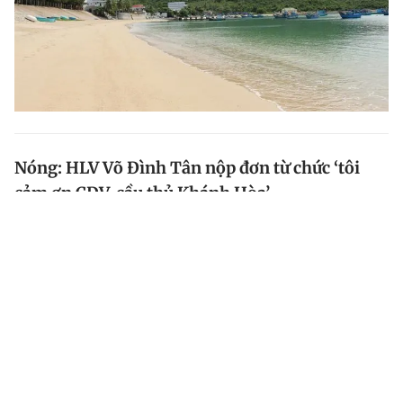
Nóng: HLV Võ Đình Tân nộp đơn từ chức ‘tôi
cảm ơn CĐV, cầu thủ Khánh Hòa’
Sáng nay, HLV Võ Đình Tân đã chính thức nộp đơn từ
chức gửi lên lãnh đạo CLB Khánh Hòa, chính thức khép
lại 10 năm cầm quân ở đội bóng phố biển.