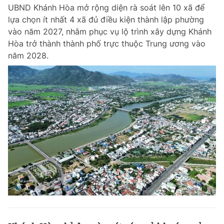
UBND Khánh Hòa mở rộng diện rà soát lên 10 xã để
lựa chọn ít nhất 4 xã đủ điều kiện thành lập phường
vào năm 2027, nhằm phục vụ lộ trình xây dựng Khánh
Đọc Thanh Niên trên điện thoại
Hòa trở thành thành phố trực thuộc Trung ương vào
năm 2028.
Theo dõi báo trên
Hotline
Liên hệ quảng cáo
0906 645 777
0908 780 404
Đặt báo
Quảng cáo
RSS
Tòa soạn
Chính sách bảo m
Tổng biên tập: Nguyễn Ngọc Toàn
Phó tổng biên tập thường trực: Hải Thành
Phó tổng biên tập: Lâm Hiếu Dũng
Phó tổng biên tập: Trần Việt Hưng
Tổng thư ký tòa soạn: Đức Trung