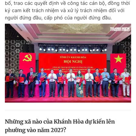
bố, trao các quyết định về công tác cán bộ, đồng thời
Chuyên mục khác
ký cam kết trách nhiệm và xử lý trách nhiệm đối với
Tin đã xem
người đứng đầu, cấp phó của người đứng đầu.
Chào ngày mới
Tin 24h
Đăng xuất
Tin thị trường
Tin 360
Video
Magazine
Sản phẩm khác
Tiện ích
Bạn cần biết
Thông tin tòa soạn
Liên hệ quảng cáo
Những xã nào của Khánh Hòa dự kiến lên
phường vào năm 2027?