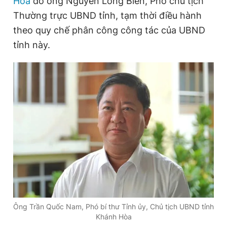
Hòa
do ông Nguyễn Long Biên, Phó chủ tịch
Thường trực UBND tỉnh, tạm thời điều hành
theo quy chế phân công công tác của UBND
Đọc Thanh Niên trên điện thoại
tỉnh này.
Theo dõi báo trên
Hotline
Liên hệ quảng cáo
0906 645 777
0908 780 404
Đặt báo
Quảng cáo
RSS
Tòa soạn
Chính sách bảo
Tổng biên tập: Nguyễn Ngọc Toàn
Phó tổng biên tập thường trực: Hải Thành
Phó tổng biên tập: Lâm Hiếu Dũng
Ông Trần Quốc Nam, Phó bí thư Tỉnh ủy, Chủ tịch UBND tỉnh
Phó tổng biên tập: Trần Việt Hưng
Khánh Hòa
Tổng thư ký tòa soạn: Đức Trung