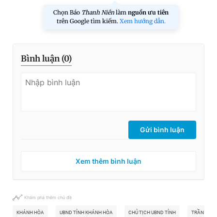
Chọn Báo
Thanh Niên
làm
nguồn ưu tiên
trên Google tìm kiếm.
Xem hướng dẫn.
Bình luận (
0
)
Gửi bình luận
Xem thêm bình luận
Khám phá thêm chủ đề
KHÁNH HÒA
UBND TỈNH KHÁNH HÒA
CHỦ TỊCH UBND TỈNH
TRẦN QUỐ