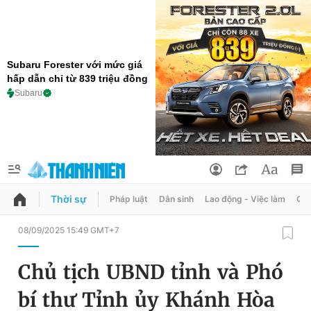
Subaru Forester với mức giá
hấp dẫn chỉ từ 839 triệu đồng
Subaru
Thời sự
Pháp luật
Dân sinh
Lao động - Việc làm
Quy
QUẢNG CÁO
ĐẶT BÁO
08/09/2025 15:49 GMT+7
Thông tin tài khoản
Chủ tịch UBND tỉnh và Phó
Đổi mật khẩu
Chuyên mục
bí thư Tỉnh ủy Khánh Hòa
Tin đã lưu