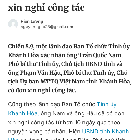
xin nghỉ công tác
Chuyên mục khác
Tin đã xem
Chào ngày mới
Tin 24h
Hiền Lương
nguyenngoc28@gmail.com
Đăng xuất
Tin thị trường
Tin 360
Chiều 8.9, một lãnh đạo Ban Tổ chức Tỉnh ủy
Khánh Hòa xác nhận ông Trần Quốc Nam,
Video
Magazine
Phó bí thư Tỉnh ủy, Chủ tịch UBND tỉnh và
ông Phạm Văn Hậu, Phó bí thư Tỉnh ủy, Chủ
tịch Ủy ban MTTQ Việt Nam tỉnh Khánh Hòa,
Sản phẩm khác
có đơn xin nghỉ công tác.
Tiện ích
Bạn cần biết
Cũng theo lãnh đạo Ban Tổ chức
Tỉnh ủy
Khánh Hòa,
ông Nam và ông Hậu đã có đơn
Thông tin tòa soạn
Liên hệ quảng cáo
xin nghỉ công tác từ hơn 10 ngày qua theo
nguyện vọng cá nhân. Hiện
UBND tỉnh Khánh