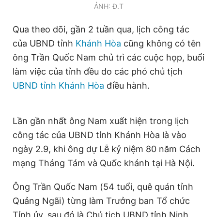
ẢNH: Đ.T
Giấy phép xuất bản số 110/GP - BTTTT cấp ngày 24.3.2020
© 2003-2026 Bản quyền thuộc về Báo Thanh Niên. Cấm sao
chép dưới mọi hình thức nếu không có sự chấp thuận bằng văn
Qua theo dõi, gần 2 tuần qua, lịch công tác
bản. Phát triển bởi ePi Technologies, JSC.
của UBND tỉnh
Khánh Hòa
cũng không có tên
ông Trần Quốc Nam chủ trì các cuộc họp, buổi
làm việc của tỉnh đều do các phó chủ tịch
UBND tỉnh Khánh Hòa
điều hành.
Lần gần nhất ông Nam xuất hiện trong lịch
công tác của UBND tỉnh Khánh Hòa là vào
ngày 2.9, khi ông dự Lễ kỷ niệm 80 năm Cách
mạng Tháng Tám và Quốc khánh tại Hà Nội.
Ông Trần Quốc Nam (54 tuổi, quê quán tỉnh
Quảng Ngãi) từng làm Trưởng ban Tổ chức
Tỉnh ủy, sau đó là Chủ tịch UBND tỉnh Ninh