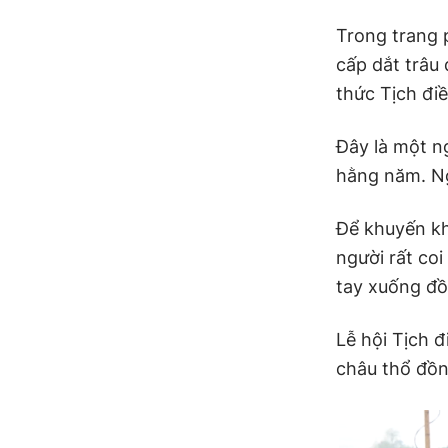
Trong trang 
cấp dắt trâu
thức Tịch điề
Đây là một n
hằng năm. Ng
Để khuyến kh
người rất coi
tay xuống đồ
Lễ hội Tịch đ
châu thổ đồ