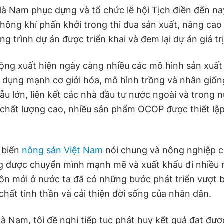
 Hà Nam phục dựng và tổ chức lễ hội Tịch điền đến n
không khí phấn khởi trong thi đua sản xuất, nâng cao
ng trình dự án được triển khai và đem lại dự án giá trị
ộng xuất hiện ngày càng nhiều các mô hình sản xuấ
p dụng mạnh cơ giới hóa, mô hình trồng và nhân giốn
u lớn, liên kết các nhà đầu tư nước ngoài và trong n
chất lượng cao, nhiều sản phẩm OCOP được thiết lập
 biến
nông sản Việt Nam
nói chung và nông nghiệp c
g được chuyển mình mạnh mẽ và xuất khẩu đi nhiều
ôn mới ở nước ta đã có những bước phát triển vượt b
chất tinh thần và cải thiện đời sống của nhân dân.
Hà Nam, tôi đề nghị tiếp tục phát huy kết quả đạt đượ