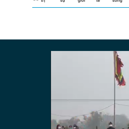
trị
sự
giới
tế
sống