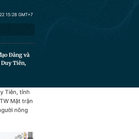
22 15:28 GMT+7
đạo Đảng và
 Duy Tiên,
y Tiên, tỉnh
BTW Mặt trận
người nông