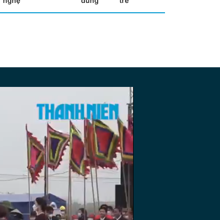
nghệ
dùng
trẻ