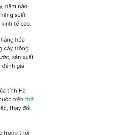
ay, năm nào
 năng suất
 kinh tế cao.
t hàng hóa
g cây trồng
ước, sản xuất
 đánh giá
ủa tỉnh Hà
 nước trên
thế
ậc, thay đổi
c trong thời