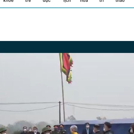
khỏe
trẻ
dục
lịch
hóa
trí
thao