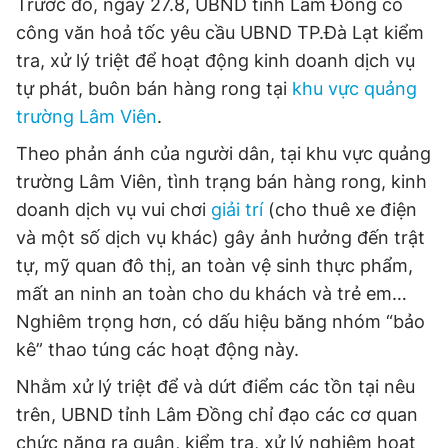
Trước đó, ngày 27.8, UBND tỉnh Lâm Đồng có
Giấy phép xuất bản số 110/GP - BTTTT cấp ngày 24.3.2020
công văn hoả tốc yêu cầu UBND TP.Đà Lạt kiểm
© 2003-2026 Bản quyền thuộc về Báo Thanh Niên. Cấm sao
chép dưới mọi hình thức nếu không có sự chấp thuận bằng văn
tra, xử lý triệt để hoạt động kinh doanh dịch vụ
bản. Phát triển bởi ePi Technologies, JSC.
tự phát, buôn bán hàng rong tại
khu vực quảng
trường Lâm Viên
.
T
heo phản ánh của người dân, tại khu vực quảng
trường Lâm Viên, tình trạng bán hàng rong, kinh
doanh dịch vụ vui chơi
giải trí
(cho thuê xe điện
và một số dịch vụ khác) gây ảnh hưởng đến trật
tự, mỹ quan đô thị, an toàn vệ sinh thực phẩm,
mất an ninh an toàn cho du khách và trẻ em…
Nghiêm trọng hơn, có dấu hiệu băng nhóm “bảo
kê” thao túng các hoạt động này.
Nhằm xử lý triệt để và dứt điểm các tồn tại nêu
trên, UBND tỉnh Lâm Đồng chỉ đạo các cơ quan
chức năng ra quân, kiểm tra, xử lý nghiêm hoạt