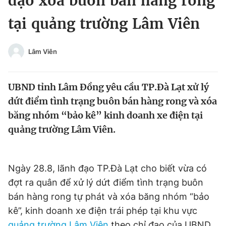
đạo xóa buôn bán hàng rong
Chuyên mục khác
tại quảng trường Lâm Viên
Tin đã xem
Chào ngày mới
Tin 24h
Đăng xuất
Lâm Viên
Tin thị trường
Tin 360
UBND tỉnh Lâm Đồng yêu cầu TP.Đà Lạt xử lý
Video
Magazine
dứt điểm tình trạng buôn bán hàng rong và xóa
băng nhóm “bảo kê” kinh doanh xe điện tại
quảng trường Lâm Viên.
Sản phẩm khác
Tiện ích
Bạn cần biết
Ngày 28.8, lãnh đạo TP.Đà Lạt cho biết vừa có
đợt ra quân để xử lý dứt điểm tình trạng buôn
Thông tin tòa soạn
Liên hệ quảng cáo
bán hàng rong tự phát và xóa băng nhóm “bảo
kê”, kinh doanh xe điện trái phép tại khu vực
quảng trường Lâm Viên
theo chỉ đạo của UBND