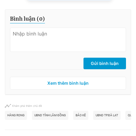
Bình luận (
0
)
Gửi bình luận
Xem thêm bình luận
Khám phá thêm chủ đề
HÀNG RONG
UBND TỈNH LÂM ĐỒNG
BẢO KÊ
UBND TP.ĐÀ LẠT
QUẢN